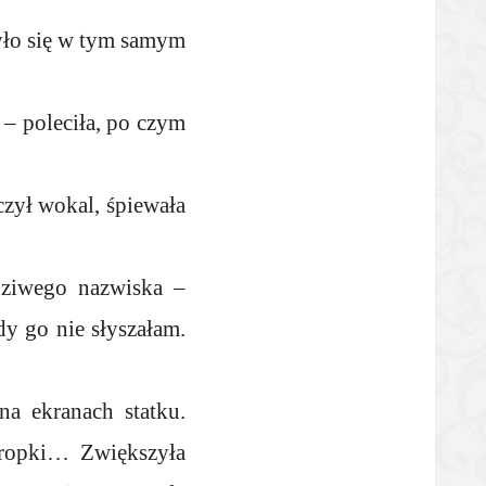
yło się w tym samym
 – poleciła, po czym
zył wokal, śpiewała
wdziwego nazwiska –
dy go nie słyszałam.
a ekranach statku.
kropki… Zwiększyła