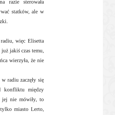
a razie sterowała
wać statków, ale w
zki.
diu, więc Elisetta
już jakiś czas temu,
ca wierzyła, że nie
w radiu zaczęły się
d konfliktu między
 jej nie mówiły, to
 tylko miasto Lerto,