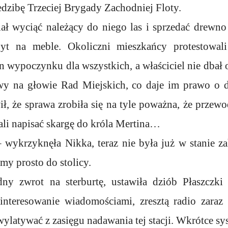
iedzibę Trzeciej Brygady Zachodniej Floty.
iał wyciąć należący do niego las i sprzedać drewno
yt na meble. Okoliczni mieszkańcy protestowali
en wypoczynku dla wszystkich, a właściciel nie dbał o
awy na głowie Rad Miejskich, co daje im prawo o 
ł, że sprawa zrobiła się na tyle poważna, że przew
li napisać skargę do króla Mertina…
– wykrzyknęła Nikka, teraz nie była już w stanie z
my prosto do stolicy.
y zwrot na sterburtę, ustawiła dziób Płaszczki 
interesowanie wiadomościami, zresztą radio zaraz 
wylatywać z zasięgu nadawania tej stacji. Wkrótce sy