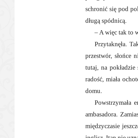
schronić się pod pok
długą spódnicą.
– A więc tak to 
Przytaknęła. Ta
przestwór, słońce n
tutaj, na pokładzie
radość, miała ochot
domu.
Powstrzymała e
ambasadora. Zamia
międzyczasie jeszcz
inglisz, Itan nie uz