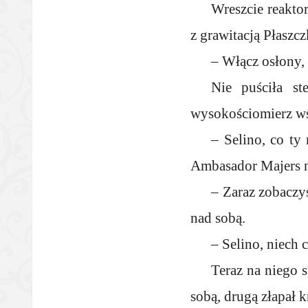
Wreszcie reaktor
z grawitacją Płaszcz
– Włącz osłony,
Nie puściła st
wysokościomierz ws
– Selino, co ty 
Ambasador Majers na
– Zaraz zobaczys
nad sobą.
– Selino, niech
Teraz na niego 
sobą, drugą złapał k