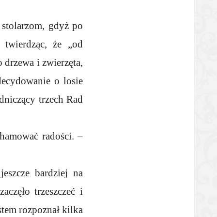
 stolarzom, gdyż po
 twierdząc, że „od
 drzewa i zwierzęta,
decydowanie o losie
odniczący trzech Rad
ahamować radości. –
jeszcze bardziej na
zaczęło trzeszczeć i
stem rozpoznał kilka