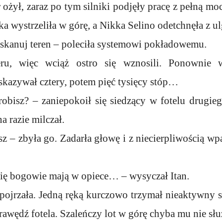
 ożył, zaraz po tym silniki podjęły pracę z pełną mo
ka wystrzeliła w górę, a Nikka Selino odetchnęła z ul
 skanuj teren – poleciła systemowi pokładowemu.
eru, więc wciąż ostro się wznosili. Ponownie 
kazywał cztery, potem pięć tysięcy stóp…
robisz? – zaniepokoił się siedzący w fotelu drugiego
 razie milczał.
z – zbyła go. Zadarła głowę i z niecierpliwością wp
 cię bogowie mają w opiece… – wysyczał Itan.
spojrzała. Jedną ręką kurczowo trzymał nieaktywny s
rawędź fotela. Szaleńczy lot w górę chyba mu nie słu