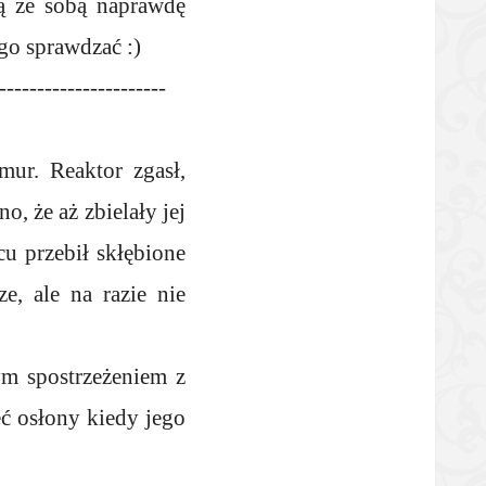
są ze sobą naprawdę
ego sprawdzać :)
----------------------
mur. Reaktor zgasł,
o, że aż zbielały jej
cu przebił skłębione
e, ale na razie nie
ym spostrzeżeniem z
eć osłony kiedy jego