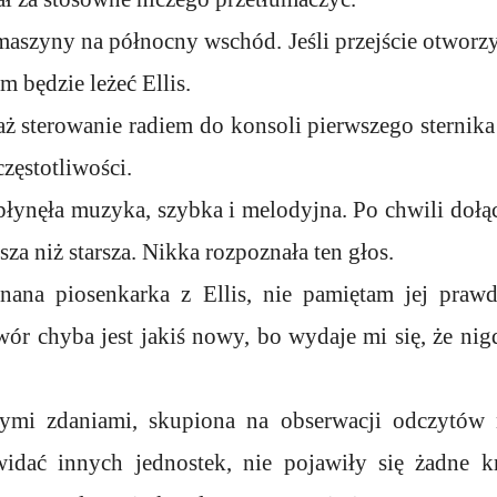
maszyny na północny wschód. Jeśli przejście otworz
am będzie leżeć Ellis.
aż sterowanie radiem do konsoli pierwszego sternika
zęstotliwości.
łynęła muzyka, szybka i melodyjna. Po chwili dołąc
sza niż starsza. Nikka rozpoznała ten głos.
znana piosenkarka z Ellis, nie pamiętam jej pra
wór chyba jest jakiś nowy, bo wydaje mi się, że nig
mi zdaniami, skupiona na obserwacji odczytów n
widać innych jednostek, nie pojawiły się żadne 