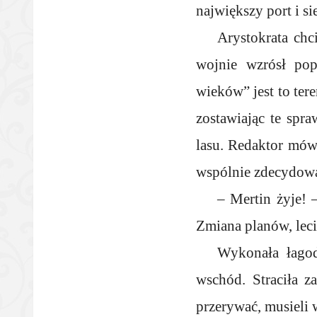
największy port i s
Arystokrata chc
wojnie wzrósł pop
wieków” jest to ter
zostawiając te spr
lasu. Redaktor mówi
wspólnie zdecydowa
– Mertin żyje! 
Zmiana planów, leci
Wykonała łagodn
wschód. Straciła za
przerywać, musieli 