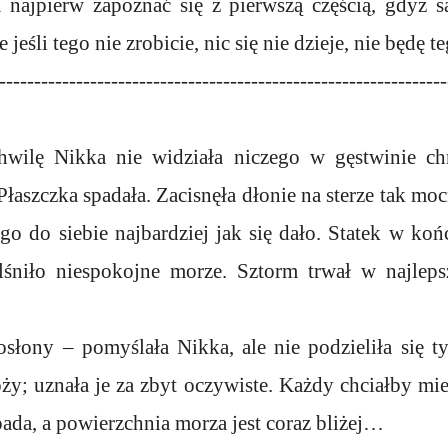
m najpierw zapoznać się z pierwszą częścią, gdyż 
jeśli tego nie zrobicie, nic się nie dzieje, nie będę t
----------------------------------------------------------------
hwilę Nikka nie widziała niczego w gęstwinie ch
, Płaszczka spadała. Zacisnęła dłonie na sterze tak mocn
 go do siebie najbardziej jak się dało. Statek w koń
śniło niespokojne morze. Sztorm trwał w najlepsz
osłony – pomyślała Nikka, ale nie podzieliła się t
y; uznała je za zbyt oczywiste. Każdy chciałby mi
pada, a powierzchnia morza jest coraz bliżej…