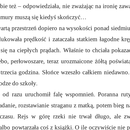
ebie też – odpowiedziała, nie zważając na ironię zaw
 chmury muszą się kiedyś skończyć…
wartą przestrzeń dopiero na wysokości ponad siedmiu
dukowała prędkość i zataczała statkiem łagodne kr
się na ciepłych prądach. Właśnie to chciała pokaz
ebo, perłowoszare, teraz urozmaicone żółtą poświat
 trzecia godzina. Słońce wzeszło całkiem niedawno.
odze do szkoły.
od razu uruchomił falę wspomnień. Poranna rut
adanie, rozstawianie straganu z matką, potem bieg 
 czasu. Rejs w górę rzeki nie trwał długo, ale z
 albo powtarzała coś z książki. O ile oczywiście nie 