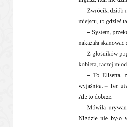
Zwróciła dziób 
miejscu, to gdzieś t
– System, przek
nakazała skanować c
Z głośników pop
kobieta, raczej młod
– To Elisetta, 
wyjaśniła. – Ten ut
Ale to dobrze.
Mówiła urywany
Nigdzie nie było 