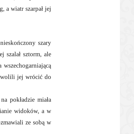
, a wiatr szarpał jej
 nieskończony szary
j szalał sztorm, ale
ła wszechogarniającą
wolili jej wrócić do
na pokładzie miała
ianie widoków, a w
rozmawiali ze sobą w