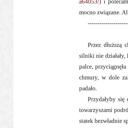
a64053/
) i poleca
mocno związane. Ale 
--------------------
Przez dłuższą c
silniki nie działały
palce, przyciągnęła
chmury, w dole zal
padało.
Przydałyby się 
towarzyszami podróż
statek bezwładnie s