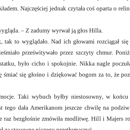
ładem. Najczęściej jednak czytała coś oparta o reling
wygląda. – Z zadumy wyrwał ją głos Hilla.
k, tak to wyglądało. Nad ich głowami rozciągał się
ieśmiało prześwitywało przez szczyty chmur. Poniże
 statku, było cicho i spokojnie. Nikka nagle poczu
ę śmiać się głośno i dziękować bogom za to, że poz
mocje. Taki wybuch byłby niestosowny, w końcu 
st tego dała Amerikanom jeszcze chwilę na podziw
e raz bezgłośnie zmówiła modlitwę. Hill i Majers 
nał za stosowne niczego przetłumaczyć.