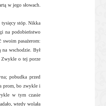
artą w jego słowach.
 tysięcy stóp. Nikka
ęgi na podobieństwo
ać swoim pasażerom:
ą na wschodzie. Był
 Zwykle o tej porze
yna; pobudka przed
na prom, bo zwykle i
wykle w tym czasie
padało, wtedy wolała