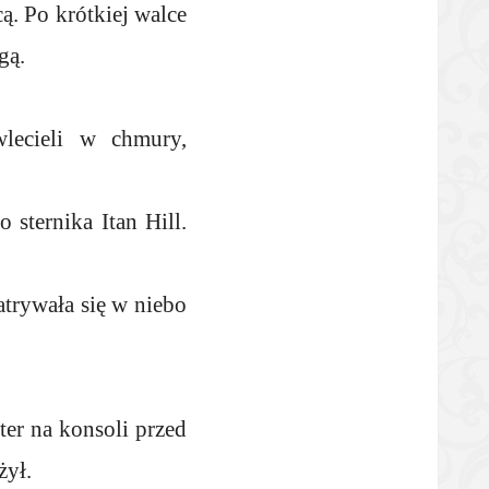
cą. Po krótkiej walce
gą.
wlecieli w chmury,
 sternika Itan Hill.
atrywała się w niebo
ter na konsoli przed
żył.