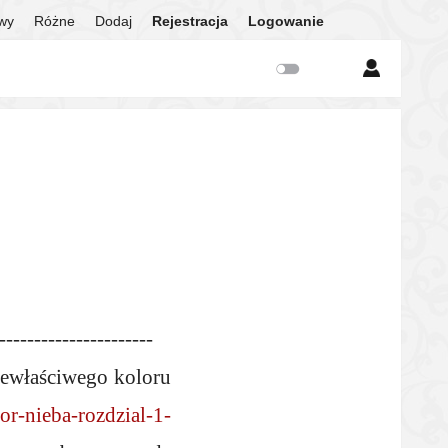
twy
Różne
Dodaj
Rejestracja
Logowanie
----------------------
Niewłaściwego koloru
or-nieba-rozdzial-1-