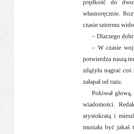
prędkość do dwus
własnoręcznie. Ro
czasie sztormu wido
– Dlaczego dobrz
– W czasie woj
potwierdza naszą te
zdążyła nagrać coś
załapał od razu.
Pokiwał głową, 
wiadomości. Redak
arystokratą i mies
musiała być jakaś t