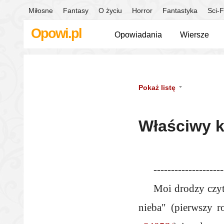
Miłosne
Fantasy
O życiu
Horror
Fantastyka
Sci-F
Opowi.pl
Opowiadania
Wiersze
Pokaż listę
Właściwy ko
--------------------
Moi drodzy czyt
nieba" (pierwszy ro