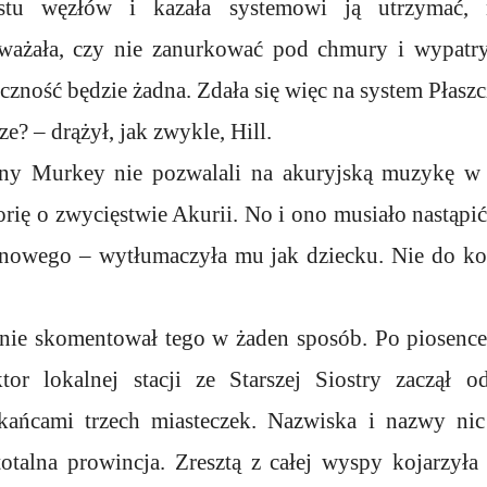
tu węzłów i kazała systemowi ją utrzymać, n
zważała, czy nie zanurkować pod chmury i wypatry
czność będzie żadna. Zdała się więc na system Płaszc
e? – drążył, jak zwykle, Hill.
ny Murkey nie pozwalali na akuryjską muzykę w ra
orię o zwycięstwie Akurii. No i ono musiało nastąpić 
 nowego – wytłumaczyła mu jak dziecku. Nie do koń
nie skomentował tego w żaden sposób. Po piosence 
tor lokalnej stacji ze Starszej Siostry zaczął o
zkańcami trzech miasteczek. Nazwiska i nazwy nic
otalna prowincja. Zresztą z całej wyspy kojarzyła