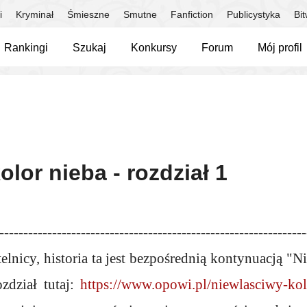
i
Kryminał
Śmieszne
Smutne
Fanfiction
Publicystyka
Bi
Rankingi
Szukaj
Konkursy
Forum
Mój profil
lor nieba - rozdział 1
----------------------------------------------------------------
elnicy, historia ta jest bezpośrednią kontynuacją "
zdział tutaj:
https://www.opowi.pl/niewlasciwy-kol