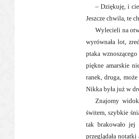
– Dziękuję, i ci
Jeszcze chwila, te
Wylecieli na ot
wyrównała lot, zre
ptaka wznoszącego 
piękne amarskie ni
ranek, druga, może
Nikka była już w dr
Znajomy widok 
świtem, szybkie śni
tak brakowało jej
przeglądała notatki