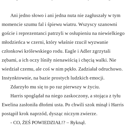
Ani jedno słowo i ani jedna nuta nie zagłuszały w tym
momencie szumu fal i śpiewu wiatru. Wszyscy szanowni
goście i reprezentanci patrzyli w osłupieniu na niewielkiego
młodzieńca w czerni, który właśnie rzucił wyzwanie
członkowi królewskiego rodu. Eagle i Adler zgrzytali
zębami, a ich oczy lśniły nienawiścią i chęcią walki. Nie
wiedział czemu, ale coś w nim pękło. Zadziałał odruchowo.
Instynktownie, na bazie prostych ludzkich emocji.
Zdarzyło mu się to po raz pierwszy w życiu.
Harris spoglądał na niego zaskoczony, a stojąca z tyłu
Ewelina zasłoniła dłońmi usta. Po chwili szok minął i Harris
postąpił krok naprzód, dysząc niczym zwierze.
- CO, ŻEŚ POWIEDZIAŁ!? – Ryknął.