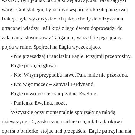
wszyscy byli jednak tak spostrzegawczy. Jan Vaza zagryzł
wargi. Grał słabego, by zdobyć wsparcie z każdej możliwej
frakcji, byle wykorzystać ich jako schody do odzyskania
utraconej władzy. Jeśli ktoś z jego dworu doprowadzi do
załamania stosunków z Tahganem, wszystkie jego plany
pójdą w ruinę. Spojrzał na Eagla wyczekująco.
- Nie przesadzaj Franciszku Eagle. Przyjmij przeprosiny.
Eagle pokręcił głową.
- Nie. W tym przypadku nawet Pan, mnie nie przekona.
- Kto więc może? – Zapytał Ferdynand.
Eagle odwrócił się i spojrzał na Ewelinę.
- Panienka Ewelina, może.
Wszystkie oczy momentalnie spojrzały na młodą
dziewczynę. Ta, zaskoczona cofnęła się o kilka kroków i
oparła o barierkę, stojąc nad przepaścią. Eagle patrzył na nią