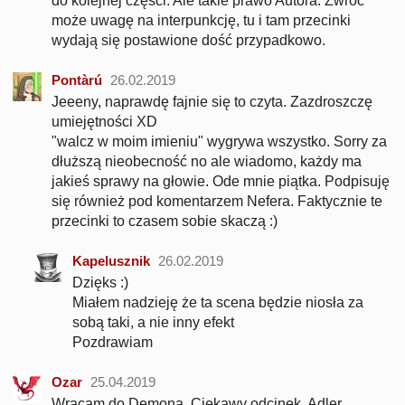
do kolejnej części. Ale takie prawo Autora. Zwróć
może uwagę na interpunkcję, tu i tam przecinki
wydają się postawione dość przypadkowo.
Pontàrú
26.02.2019
Jeeeny, naprawdę fajnie się to czyta. Zazdroszczę
umiejętności XD
"walcz w moim imieniu" wygrywa wszystko. Sorry za
dłuższą nieobecność no ale wiadomo, każdy ma
jakieś sprawy na głowie. Ode mnie piątka. Podpisuję
się również pod komentarzem Nefera. Faktycznie te
przecinki to czasem sobie skaczą :)
Kapelusznik
26.02.2019
Dzięks :)
Miałem nadzieję że ta scena będzie niosła za
sobą taki, a nie inny efekt
Pozdrawiam
Ozar
25.04.2019
Wracam do Demona. Ciekawy odcinek. Adler