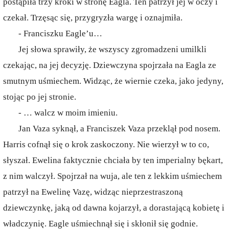
postąpiła trzy kroki w stronę Eagla. Ten patrzył jej w oczy i
czekał. Trzęsąc się, przygryzła wargę i oznajmiła.
- Franciszku Eagle’u…
Jej słowa sprawiły, że wszyscy zgromadzeni umilkli
czekając, na jej decyzję. Dziewczyna spojrzała na Eagla ze
smutnym uśmiechem. Widząc, że wiernie czeka, jako jedyny,
stojąc po jej stronie.
- … walcz w moim imieniu.
Jan Vaza syknął, a Franciszek Vaza przeklął pod nosem.
Harris cofnął się o krok zaskoczony. Nie wierzył w to co,
słyszał. Ewelina faktycznie chciała by ten imperialny bękart,
z nim walczył. Spojrzał na wuja, ale ten z lekkim uśmiechem
patrzył na Ewelinę Vazę, widząc nieprzestraszoną
dziewczynkę, jaką od dawna kojarzył, a dorastającą kobietę i
władczynię. Eagle uśmiechnął się i skłonił się godnie.