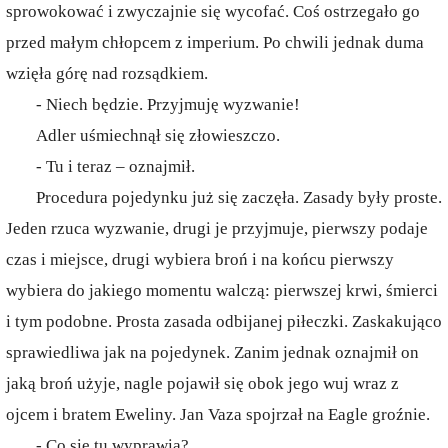
sprowokować i zwyczajnie się wycofać. Coś ostrzegało go
przed małym chłopcem z imperium. Po chwili jednak duma
wzięła górę nad rozsądkiem.
- Niech będzie. Przyjmuję wyzwanie!
Adler uśmiechnął się złowieszczo.
- Tu i teraz – oznajmił.
Procedura pojedynku już się zaczęła. Zasady były proste.
Jeden rzuca wyzwanie, drugi je przyjmuje, pierwszy podaje
czas i miejsce, drugi wybiera broń i na końcu pierwszy
wybiera do jakiego momentu walczą: pierwszej krwi, śmierci
i tym podobne. Prosta zasada odbijanej piłeczki. Zaskakująco
sprawiedliwa jak na pojedynek. Zanim jednak oznajmił on
jaką broń użyje, nagle pojawił się obok jego wuj wraz z
ojcem i bratem Eweliny. Jan Vaza spojrzał na Eagle groźnie.
- Co się tu wyprawia?