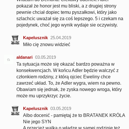
pokazał że honor jest mu bliski, a z drugiej strony
pewnie chciał dopiec temu pyszałkowi, który jako
szlachcic uważał się za coś lepszego. 5 i czekam na
pojedynek, choć jego wynik wydaje sie oczywisty.
Kapelusznik
25.04.2019
Miło cię znowu widzieć
aldanari
03.05.2019
Ta sytuacja może się okazać bardzo poważna w
konsekwencjach. W końcu Adler będzie walczyć z
członkiem rodziny, z którą ojciec Eweliny chce
zawrzeć układ. To, że Adler wygra, wiem na pewno.
Obawiam się jednak, że zyska nowego wroga, który
może mu uprzykrzyc życie.
Kapelusznik
03.05.2019
Albo docenić - pamiętaj że to BRATANEK KRÓLA
Nie jego SYN
A przecież walka o władzę w samej rodzinie też