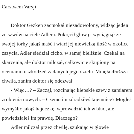
Carstwem Varsji
Doktor Gezken zacmokał niezadowolony, widząc jeden
ze szwów na ciele Adlera. Pokręcił głową i wyciągnął ze
swojej torby jakąś maść i wtarł jej niewielką ilość w okolice
zszycia. Adler siedział cicho, w samej bieliźnie. Czekał na
skarcenia, ale doktor milczał, całkowicie skupiony na
ocenianiu uszkodzeń zadanych jego dziełu. Minęła dłuższa
chwila, zanim doktor się odezwał.
- Więc…? – Zaczął, rozcinając kiepskie szwy z zamiarem
zrobienia nowych. – Czemu im zdradziłeś tajemnicę? Mogłeś
wymyślić jakąś bajeczkę, wprowadzić ich w błąd, ale
powiedziałeś im prawdę. Dlaczego?
Adler milczał przez chwilę, szukając w głowie