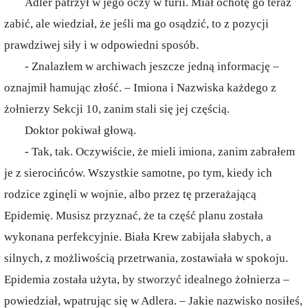
Adler patrzył w jego oczy w furii. Miał ochotę go teraz
zabić, ale wiedział, że jeśli ma go osądzić, to z pozycji
prawdziwej siły i w odpowiedni sposób.
- Znalazłem w archiwach jeszcze jedną informację –
oznajmił hamując złość. – Imiona i Nazwiska każdego z
żołnierzy Sekcji 10, zanim stali się jej częścią.
Doktor pokiwał głową.
- Tak, tak. Oczywiście, że mieli imiona, zanim zabrałem
je z sierocińców. Wszystkie samotne, po tym, kiedy ich
rodzice zginęli w wojnie, albo przez tę przerażającą
Epidemię. Musisz przyznać, że ta część planu została
wykonana perfekcyjnie. Biała Krew zabijała słabych, a
silnych, z możliwością przetrwania, zostawiała w spokoju.
Epidemia została użyta, by stworzyć idealnego żołnierza –
powiedział, wpatrując się w Adlera. – Jakie nazwisko nosiłeś,