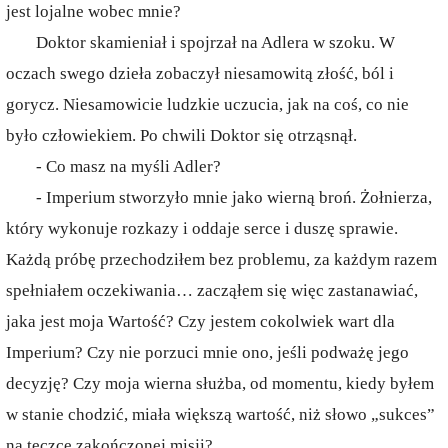
jest lojalne wobec mnie?
Doktor skamieniał i spojrzał na Adlera w szoku. W
oczach swego dzieła zobaczył niesamowitą złość, ból i
gorycz. Niesamowicie ludzkie uczucia, jak na coś, co nie
było człowiekiem. Po chwili Doktor się otrząsnął.
- Co masz na myśli Adler?
- Imperium stworzyło mnie jako wierną broń. Żołnierza,
który wykonuje rozkazy i oddaje serce i duszę sprawie.
Każdą próbę przechodziłem bez problemu, za każdym razem
spełniałem oczekiwania… zacząłem się więc zastanawiać,
jaka jest moja Wartość? Czy jestem cokolwiek wart dla
Imperium? Czy nie porzuci mnie ono, jeśli podważę jego
decyzję? Czy moja wierna służba, od momentu, kiedy byłem
w stanie chodzić, miała większą wartość, niż słowo „sukces”
na teczce zakończonej misji?