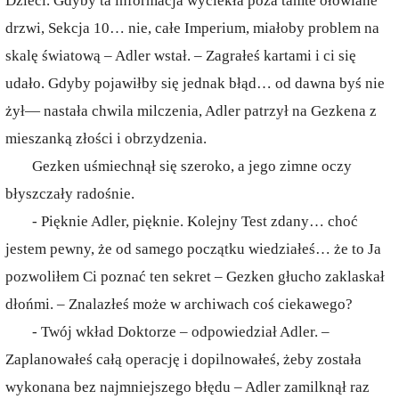
Dzieci. Gdyby ta informacja wyciekła poza tamte ołowiane
drzwi, Sekcja 10… nie, całe Imperium, miałoby problem na
skalę światową – Adler wstał. – Zagrałeś kartami i ci się
udało. Gdyby pojawiłby się jednak błąd… od dawna byś nie
żył— nastała chwila milczenia, Adler patrzył na Gezkena z
mieszanką złości i obrzydzenia.
Gezken uśmiechnął się szeroko, a jego zimne oczy
błyszczały radośnie.
- Pięknie Adler, pięknie. Kolejny Test zdany… choć
jestem pewny, że od samego początku wiedziałeś… że to Ja
pozwoliłem Ci poznać ten sekret – Gezken głucho zaklaskał
dłońmi. – Znalazłeś może w archiwach coś ciekawego?
- Twój wkład Doktorze – odpowiedział Adler. –
Zaplanowałeś całą operację i dopilnowałeś, żeby została
wykonana bez najmniejszego błędu – Adler zamilknął raz