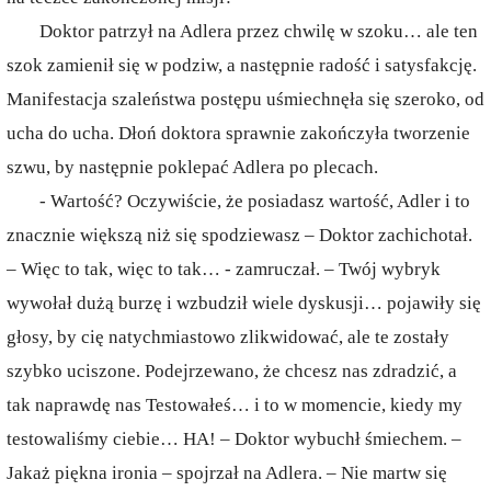
Doktor patrzył na Adlera przez chwilę w szoku… ale ten
szok zamienił się w podziw, a następnie radość i satysfakcję.
Manifestacja szaleństwa postępu uśmiechnęła się szeroko, od
ucha do ucha. Dłoń doktora sprawnie zakończyła tworzenie
szwu, by następnie poklepać Adlera po plecach.
- Wartość? Oczywiście, że posiadasz wartość, Adler i to
znacznie większą niż się spodziewasz – Doktor zachichotał.
– Więc to tak, więc to tak… - zamruczał. – Twój wybryk
wywołał dużą burzę i wzbudził wiele dyskusji… pojawiły się
głosy, by cię natychmiastowo zlikwidować, ale te zostały
szybko uciszone. Podejrzewano, że chcesz nas zdradzić, a
tak naprawdę nas Testowałeś… i to w momencie, kiedy my
testowaliśmy ciebie… HA! – Doktor wybuchł śmiechem. –
Jakaż piękna ironia – spojrzał na Adlera. – Nie martw się