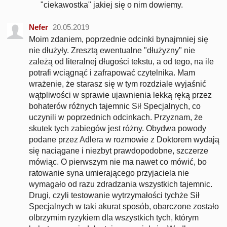
"ciekawostka" jakiej się o nim dowiemy.
Nefer
20.05.2019
Moim zdaniem, poprzednie odcinki bynajmniej się
nie dłużyły. Zresztą ewentualne "dłużyzny" nie
zależą od literalnej długości tekstu, a od tego, na ile
potrafi wciągnąć i zafrapować czytelnika. Mam
wrażenie, że starasz się w tym rozdziale wyjaśnić
wątpliwości w sprawie ujawnienia lekką ręką przez
bohaterów różnych tajemnic Sił Specjalnych, co
uczynili w poprzednich odcinkach. Przyznam, że
skutek tych zabiegów jest różny. Obydwa powody
podane przez Adlera w rozmowie z Doktorem wydają
się naciągane i niezbyt prawdopodobne, szczerze
mówiąc. O pierwszym nie ma nawet co mówić, bo
ratowanie syna umierającego przyjaciela nie
wymagało od razu zdradzania wszystkich tajemnic.
Drugi, czyli testowanie wytrzymałości tychże Sił
Specjalnych w taki akurat sposób, obarczone zostało
olbrzymim ryzykiem dla wszystkich tych, którym