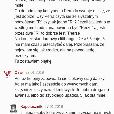
mnie.
Co do odmiany kontynentu Perra to wydaje mi się, że
jest dobrze. Czy Perra czyta się ze słyszalnym
podwójnym "R" czy jak jedno "R"? Jeżeli jak jedno to
wedłóg mnie odmiana powinna być "Perze" a jeśli
przez dwa "R" to dobrze jest "Perrze".
Na koniec standardowy cliffhanger, że aż żałuję, że
nie mam czasu przeczytać dalej. Przepraszam, że
pojawiam się tak rzadko, ale na pewno serię
przeczytam.
Tu zostawiam piątkę
Ozar
27.01.2019
Po raz kolejny zapowiada sie ciekawy ciąg dalszy.
Adler ma jakoś szczęście do wytwornych dam,
księżniczek czy nawet królowych. To bobra droga do
awansu, albo do szybkiego upadku. 5 jak dla mnie.
Kapelusznik
27.01.2019
Istnieją osoby które zwyczajnie przyciągają innych