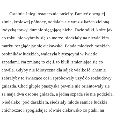
Ostatnie śniegi ostatecznie puściły. Pamięć o srogiej
zimie, królowej północy, oddalała się wraz z każdą zieloną
łodyżką trawy, dumnie sięgającą nieba. Dwie sójki, które jak
co roku, nie wybrały się za morze, siedziały na niewielkim
murku rozglądając się ciekawsko. Banda młodych męskich
osobników ludzkich, walczyła błyszącymi w świetle
szpadami. Na zmianę to cięli, to kłuli, zmieniając się co
chwila. Gdyby nie idiotyczna dla sójek wielkość, chętnie
zabrałyby to świecące coś i spróbowały użyć do rozbudowy
gniazda. Choć głupie ptaszyska pewnie nie orientowały się
że mają dwa osobne gniazda, a jedną szpadą się nie podzielą.
Niedaleko, pod daszkiem, siedziały młode samice ludzkie,
chichocząc i spoglądając równie ciekawsko co ptaki, na