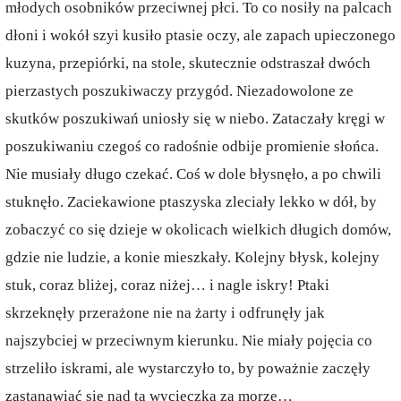
młodych osobników przeciwnej płci. To co nosiły na palcach
dłoni i wokół szyi kusiło ptasie oczy, ale zapach upieczonego
kuzyna, przepiórki, na stole, skutecznie odstraszał dwóch
pierzastych poszukiwaczy przygód. Niezadowolone ze
skutków poszukiwań uniosły się w niebo. Zataczały kręgi w
poszukiwaniu czegoś co radośnie odbije promienie słońca.
Nie musiały długo czekać. Coś w dole błysnęło, a po chwili
stuknęło. Zaciekawione ptaszyska zleciały lekko w dół, by
zobaczyć co się dzieje w okolicach wielkich długich domów,
gdzie nie ludzie, a konie mieszkały. Kolejny błysk, kolejny
stuk, coraz bliżej, coraz niżej… i nagle iskry! Ptaki
skrzeknęły przerażone nie na żarty i odfrunęły jak
najszybciej w przeciwnym kierunku. Nie miały pojęcia co
strzeliło iskrami, ale wystarczyło to, by poważnie zaczęły
zastanawiać się nad tą wycieczką za morze…