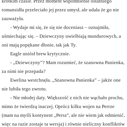
krótkim czasie. Przez moment wspomnienie ostatniego
romansidła przeleciało jej przez umysł, ale udała że go nie
zauważyła.
- Wydaje mi się, że się nie doceniasz – oznajmiła,
uśmiechając się. – Dziewczyny uwielbiają mundurowych, a
oni mają popękane dłonie, tak jak Ty.
Eagle uniósł brew krytycznie.
- „Dziewczyny”? Mam rozumieć, że szanowna Panienka,
za nimi nie przepada?
Ewelina westchnęła. „Szanowna Panienka” – jakże one
nie lubiła tego zwrotu.
- Nie młodej daty. Większość z nich nie wąchało prochu,
mimo że twierdzą inaczej. Oprócz kilku wojen na Perrze
(mam na myśli kontynent „Perra”, ale nie wiem jak odmienić,
więc na razie zostaje ta wersja) i równie nieliczny konfliktów