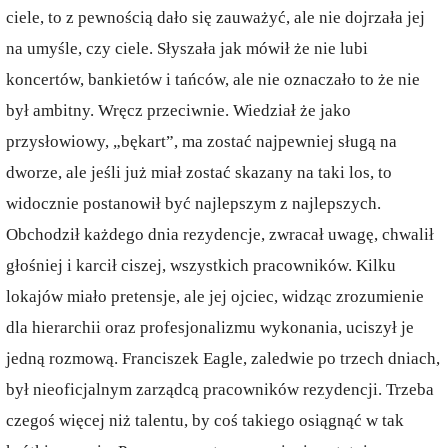
ciele, to z pewnością dało się zauważyć, ale nie dojrzała jej
na umyśle, czy ciele. Słyszała jak mówił że nie lubi
koncertów, bankietów i tańców, ale nie oznaczało to że nie
był ambitny. Wręcz przeciwnie. Wiedział że jako
przysłowiowy, „bękart”, ma zostać najpewniej sługą na
dworze, ale jeśli już miał zostać skazany na taki los, to
widocznie postanowił być najlepszym z najlepszych.
Obchodził każdego dnia rezydencje, zwracał uwagę, chwalił
głośniej i karcił ciszej, wszystkich pracowników. Kilku
lokajów miało pretensje, ale jej ojciec, widząc zrozumienie
dla hierarchii oraz profesjonalizmu wykonania, uciszył je
jedną rozmową. Franciszek Eagle, zaledwie po trzech dniach,
był nieoficjalnym zarządcą pracowników rezydencji. Trzeba
czegoś więcej niż talentu, by coś takiego osiągnąć w tak