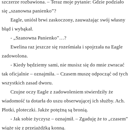
szczerze rozbawiona. – Teraz moje pytanie: Gdzie podziało
się „szanowna panienko”?
Eagle, uniósł brwi zaskoczony, zauważając swój własny
błąd i wybąkał.
- „Szanowna Panienko”…?
Ewelina raz jeszcze się roześmiała i spojrzała na Eagle
zadowolona.
- Kiedy będziemy sami, nie musisz się do mnie zwracać
tak oficjalnie – oznajmiła. – Czasem muszę odpocząć od tych
wszystkich zasad dworu.
Czujne oczy Eagle z zadowoleniem stwierdziły że
wiadomość ta dotarła do uszu obserwującej ich służby. Ach.
Plotki, ploteczki. Jakże potężną są bronią.
- Jak sobie życzysz – oznajmił. – Zgaduję że to „czasem”
wiąże się z przejażdżką konną.