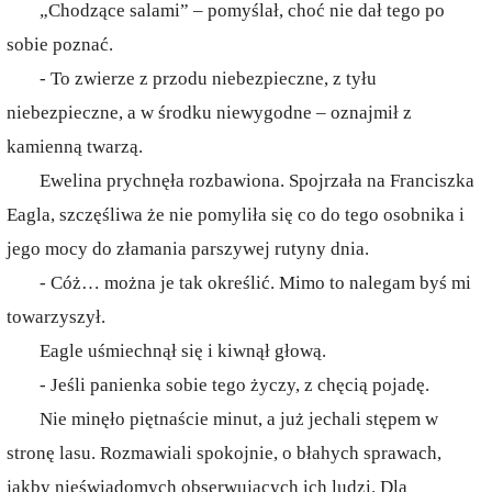
„Chodzące salami” – pomyślał, choć nie dał tego po
sobie poznać.
- To zwierze z przodu niebezpieczne, z tyłu
niebezpieczne, a w środku niewygodne – oznajmił z
kamienną twarzą.
Ewelina prychnęła rozbawiona. Spojrzała na Franciszka
Eagla, szczęśliwa że nie pomyliła się co do tego osobnika i
jego mocy do złamania parszywej rutyny dnia.
- Cóż… można je tak określić. Mimo to nalegam byś mi
towarzyszył.
Eagle uśmiechnął się i kiwnął głową.
- Jeśli panienka sobie tego życzy, z chęcią pojadę.
Nie minęło piętnaście minut, a już jechali stępem w
stronę lasu. Rozmawiali spokojnie, o błahych sprawach,
jakby nieświadomych obserwujących ich ludzi. Dla