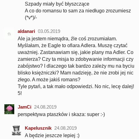
Szpady miały być błyszczące
A co do romansu to sam za niedługo zrozumiesz
(*v*)/-
aldanari
03.05.2019
Ale ja jestem niemądra, źle coś zrozumiałam.
Myślałam, że Eagle to ofiara Adlera. Muszę czytać
uważniej. Zastanawiam się, jakie plany ma Adler. Co
zamierza? Czy ta misja to zdobywanie informacji czy
zabójstwo? I dlaczego tak bardzo zależy mu na byciu
blisko księżniczki? Mam nadzieję, że nie zrobi jej nic
złego. A może jakiś romans?
Tyle pytań, a tak mało odpowiedzi. No nic, lecę dalej!
5!
JamCi
24.08.2019
perspektywa ptaszków i skaza: super :-)
Kapelusznik
24.08.2019
A będzie jeszcze lepiej :)