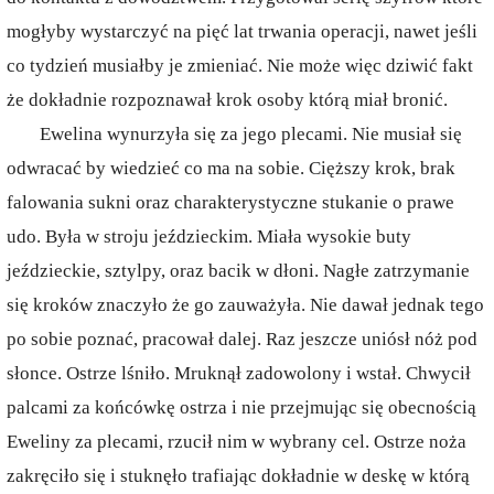
mogłyby wystarczyć na pięć lat trwania operacji, nawet jeśli
co tydzień musiałby je zmieniać. Nie może więc dziwić fakt
że dokładnie rozpoznawał krok osoby którą miał bronić.
Ewelina wynurzyła się za jego plecami. Nie musiał się
odwracać by wiedzieć co ma na sobie. Cięższy krok, brak
falowania sukni oraz charakterystyczne stukanie o prawe
udo. Była w stroju jeździeckim. Miała wysokie buty
jeździeckie, sztylpy, oraz bacik w dłoni. Nagłe zatrzymanie
się kroków znaczyło że go zauważyła. Nie dawał jednak tego
po sobie poznać, pracował dalej. Raz jeszcze uniósł nóż pod
słonce. Ostrze lśniło. Mruknął zadowolony i wstał. Chwycił
palcami za końcówkę ostrza i nie przejmując się obecnością
Eweliny za plecami, rzucił nim w wybrany cel. Ostrze noża
zakręciło się i stuknęło trafiając dokładnie w deskę w którą