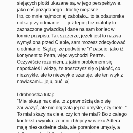
siejących plotki ukazane są, w jego perspektywie,
jako coś pożądanego - trochę niejasne.
I to, co mnie najmocniej zabolało... to ta odautorska
notka przy odmianie...... już lepiej brzmiałoby to
zaznaczone gwiazdką i dane na sam koniec w
formie przypisu. Tak szczerze, jeżeli jest to nazwa
wymyślona przed Ciebie, sam możesz zdecydować
o odmianie. Sądzę, że podwójne "r" pasuje, jako iż
kontynent to Perra, więc wychodzi Perrze.
Oczywiście rozumiem, z jakim problemem się
napotkałeś i widzę, że troszczysz się o jakość, co
niezwykle, ale to niezwykle szanuje, ale ten wtyk z
nawiasami... jeju, auć. x(
I drobnostka tutaj:
"Miał skazę na ciele, to z pewnością dało się
zauważyć, ale nie dojrzała jej na umyśle, czy ciele. "
To miał skazy na ciele, czy ich nie miał? Bo z całego
kontekstu wynika, że inni chłopcy w wieku Adlera
mają nieskazitelne ciała, ale poranione umysły, a