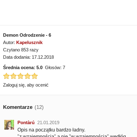
Demon Odrodzenie - 6
Autor:
Kapelusznik
Czytano 853 razy
Data dodania: 17.12.2018
Średnia ocena:
5.0
Głosów:
7
Zaloguj się, aby ocenić
Komentarze
(12)
Pontàrú
21.01.2019
Opis na początku bardzo ładny.
"z wzajemnością" a nie "w wzajemnością" wedłóg