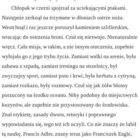
Chłopak w czerni spojrzał za uciekającymi ptakami.
Następnie zerknął na trzymane w dłoniach ostrze noża.
Westchnął i raz jeszcze poruszył kamieniem szlifierskim,
wracając do ostrzenia broni. Czuł się nieswojo. Nienaturalnie
wręcz. Cała misja, w takim, a nie innym otoczeniu, zupełnie
wybijała go z jego trybu życia. Zamiast walki na arenie, była
zabawa z szpadą, zamiast treningu na strzelnicy, był
zwyczajny sport, zamiast potu i krwi, była herbata z cytryną,
zamiast rozkazu, były rozmowy. Czuł się jak żółw błotny
porzucony na środku oceanu. Niby podobny do miejscowych
kuzynów, ale zupełnie nie przystosowany do środowiska.
Znał etykietę, zasady dworu, retoryki i poprawnego
wypowiadania się, tego też ich uczyli. Co nie znaczy że lubił
tą naukę. Francis Adler, znany teraz jako Franciszek Eagle,