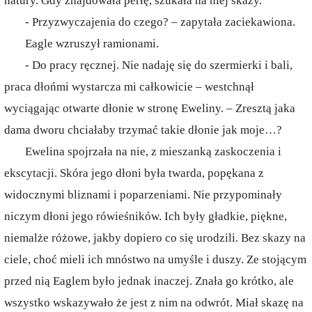
natury. Gdy znajdowała perłę, szukała na niej skazy.
- Przyzwyczajenia do czego? – zapytała zaciekawiona.
Eagle wzruszył ramionami.
- Do pracy ręcznej. Nie nadaję się do szermierki i bali,
praca dłońmi wystarcza mi całkowicie – westchnął
wyciągając otwarte dłonie w stronę Eweliny. – Zresztą jaka
dama dworu chciałaby trzymać takie dłonie jak moje…?
Ewelina spojrzała na nie, z mieszanką zaskoczenia i
ekscytacji. Skóra jego dłoni była twarda, popękana z
widocznymi bliznami i poparzeniami. Nie przypominały
niczym dłoni jego rówieśników. Ich były gładkie, piękne,
niemalże różowe, jakby dopiero co się urodzili. Bez skazy na
ciele, choć mieli ich mnóstwo na umyśle i duszy. Ze stojącym
przed nią Eaglem było jednak inaczej. Znała go krótko, ale
wszystko wskazywało że jest z nim na odwrót. Miał skazę na