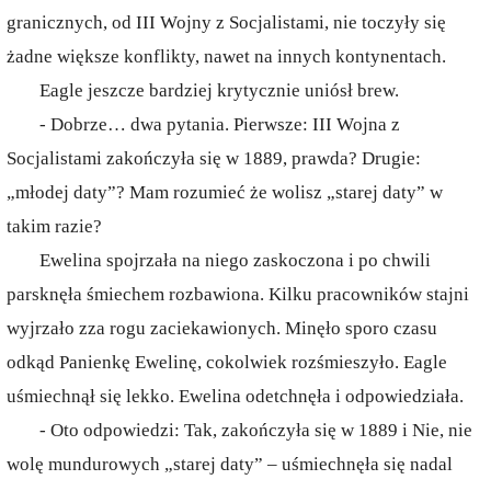
granicznych, od III Wojny z Socjalistami, nie toczyły się
żadne większe konflikty, nawet na innych kontynentach.
Eagle jeszcze bardziej krytycznie uniósł brew.
- Dobrze… dwa pytania. Pierwsze: III Wojna z
Socjalistami zakończyła się w 1889, prawda? Drugie:
„młodej daty”? Mam rozumieć że wolisz „starej daty” w
takim razie?
Ewelina spojrzała na niego zaskoczona i po chwili
parsknęła śmiechem rozbawiona. Kilku pracowników stajni
wyjrzało zza rogu zaciekawionych. Minęło sporo czasu
odkąd Panienkę Ewelinę, cokolwiek rozśmieszyło. Eagle
uśmiechnął się lekko. Ewelina odetchnęła i odpowiedziała.
- Oto odpowiedzi: Tak, zakończyła się w 1889 i Nie, nie
wolę mundurowych „starej daty” – uśmiechnęła się nadal