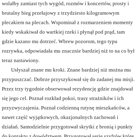
wolałby zamiast tych wygód, rozmów i koncertów, prosty i
brutalny bieg przełajowy z trzydziesto kilogramowym
plecakiem na plecach. Wspominał z rozmarzeniem momenty
kiedy wskakiwał do wartkiej rzeki i płynął pod prąd, tam
gdzie kazano mu dotrzeć. Wbrew pozorom, tego typu
rozrywka, odpowiadała mu znacznie bardziej niż to na co był
teraz nastawiony.
Usłyszał znane mu kroki. Znane bardziej niż można mu
przypuszczać. Dobrze przyszykował się do zadanej mu misji.
Przez trzy tygodnie obserwował rezydencję gdzie znajdował
się jego cel. Poznał rozkład pokoi, trasy strażników i ich
przyzwyczajenia. Poznał codzienną rutynę mieszkańców, a
nawet część wyjątkowych, okazjonalnych zachowań i
działań. Samodzielnie przygotował skrytki z bronią i punkty
do kontaktu z dowództwem. Przygotował serię szyfrów które