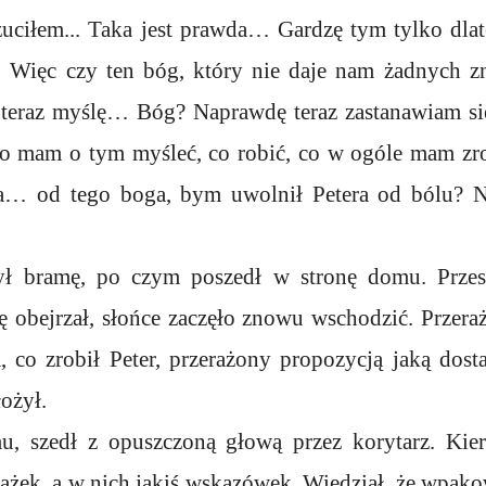
uciłem... Taka jest prawda… Gardzę tym tylko dlat
 Więc czy ten bóg, który nie daje nam żadnych zn
k teraz myślę… Bóg? Naprawdę teraz zastanawiam się
o mam o tym myśleć, co robić, co w ogóle mam zro
na… od tego boga, bym uwolnił Petera od bólu? 
ł bramę, po czym poszedł w stronę domu. Przesi
 obejrzał, słońce zaczęło znowu wschodzić. Przera
 co zrobił Peter, przerażony propozycją jaką dost
łożył.
, szedł z opuszczoną głową przez korytarz. Kiero
ążek, a w nich jakiś wskazówek. Wiedział, że wpakow