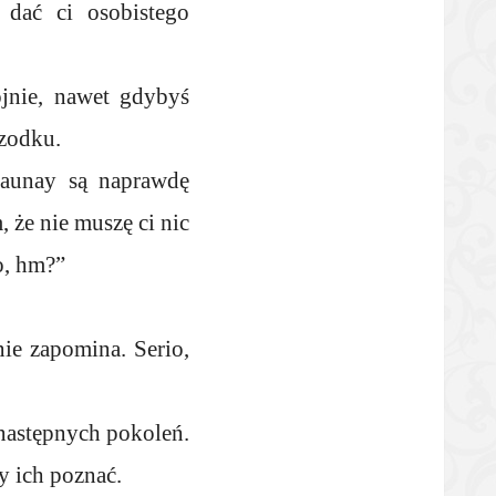
 dać ci osobistego
jnie, nawet gdybyś
rzodku.
launay są naprawdę
 że nie muszę ci nic
o, hm?”
nie zapomina. Serio,
 następnych pokoleń.
y ich poznać.