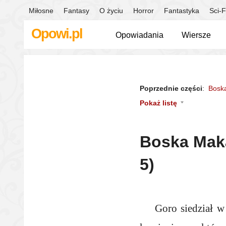
Miłosne
Fantasy
O życiu
Horror
Fantastyka
Sci-F
Opowi.pl
Opowiadania
Wiersze
Poprzednie części
:
Boska
Pokaż listę
Boska Maka
5)
Goro siedział w