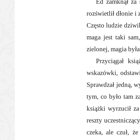
Ed zamknął za 
rozświetlił dłonie i
Często ludzie dziwi
maga jest taki sam
zielonej, magia była
Przyciągał ksi
wskazówki, odstawia
Sprawdzał jedną, wy
tym, co było tam za
książki wyrzucił za
reszty uczestnicząc
czeka, ale czuł, 