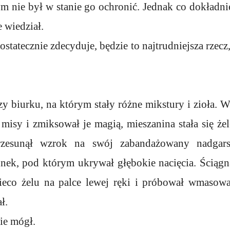
m nie był w stanie go ochronić. Jednak co dokładn
 wiedział.
ę ostatecznie zdecyduje, będzie to najtrudniejsza rzec
rzy biurku, na którym stały różne mikstury i zioła. 
 misy i zmiksował je magią, mieszanina stała się 
rzesunął wzrok na swój zabandażowany nadgarst
nek, pod którym ukrywał głębokie nacięcia. Ściągn
nieco żelu na palce lewej ręki i próbował wmasowa
ł.
ie mógł.