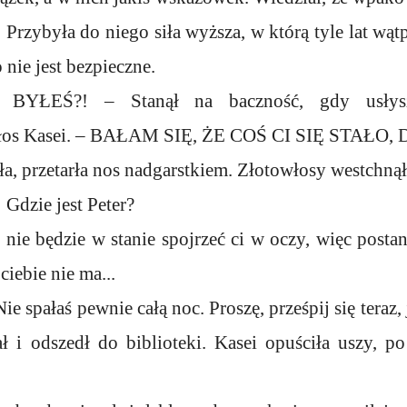
i. Przybyła do niego siła wyższa, w którą tyle lat wą
nie jest bezpieczne.
YŁEŚ?! – Stanął na baczność, gdy usłysz
głos Kasei. – BAŁAM SIĘ, ŻE COŚ CI SIĘ STAŁO,
a, przetarła nos nadgarstkiem. Złotowłosy westchnął
Gdzie jest Peter?
 nie będzie w stanie spojrzeć ci w oczy, więc postan
ciebie nie ma...
 spałaś pewnie całą noc. Proszę, prześpij się teraz
ł i odszedł do biblioteki. Kasei opuściła uszy, p