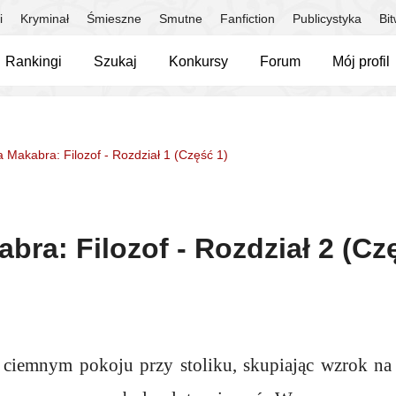
i
Kryminał
Śmieszne
Smutne
Fanfiction
Publicystyka
Bi
Rankingi
Szukaj
Konkursy
Forum
Mój profil
 Makabra: Filozof - Rozdział 1 (Część 1)
bra: Filozof - Rozdział 2 (Cz
 ciemnym pokoju przy stoliku, skupiając wzrok n