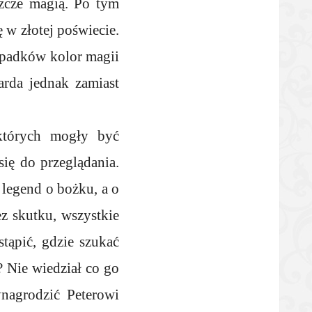
zcze magią. Po tym
ę w złotej poświecie.
zypadków kolor magii
arda jednak zamiast
 których mogły być
się do przeglądania.
 legend o bożku, a o
ez skutku, wszystkie
stąpić, gdzie szukać
? Nie wiedział co go
nagrodzić Peterowi