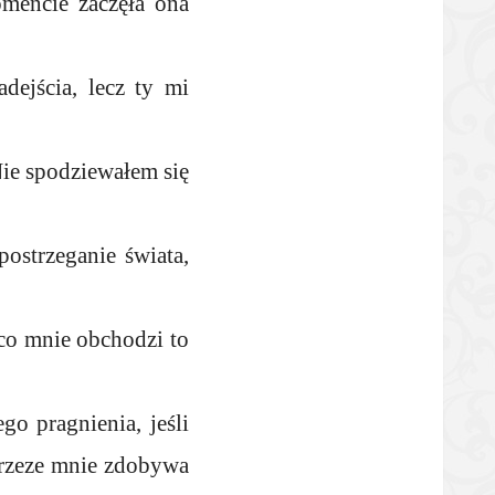
mencie zaczęła ona
dejścia, lecz ty mi
ie spodziewałem się
ostrzeganie świata,
 co mnie obchodzi to
o pragnienia, jeśli
 przeze mnie zdobywa