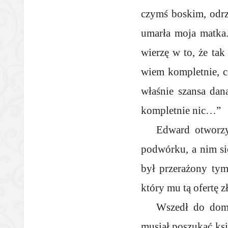
czymś boskim, odrz
umarła moja matka.
wierzę w to, że ta
wiem kompletnie, c
właśnie szansa da
kompletnie nic…”
Edward otworzy
podwórku, a nim się
był przerażony tym,
który mu tą ofertę z
Wszedł do domu
musiał poszukać ksi