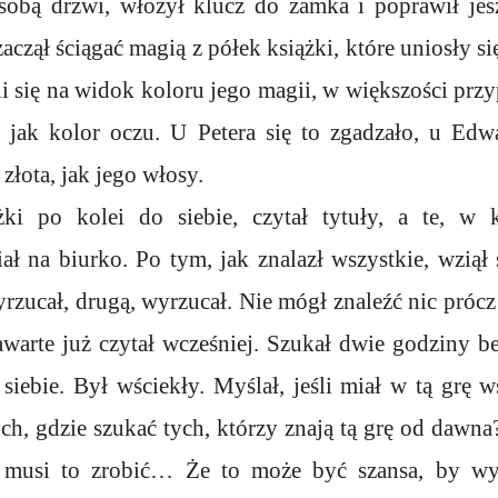
sobą drzwi, włożył klucz do zamka i poprawił jes
 zaczął ściągać magią z półek książki, które uniosły si
li się na widok koloru jego magii, w większości pr
, jak kolor oczu. U Petera się to zgadzało, u Edw
 złota, jak jego włosy.
ążki po kolei do siebie, czytał tytuły, a te, w
ł na biurko. Po tym, jak znalazł wszystkie, wziął 
rzucał, drugą, wyrzucał. Nie mógł znaleźć nic prócz
warte już czytał wcześniej. Szukał dwie godziny b
 siebie. Był wściekły. Myślał, jeśli miał w tą grę w
ych, gdzie szukać tych, którzy znają tą grę od dawna
że musi to zrobić… Że to może być szansa, by wy