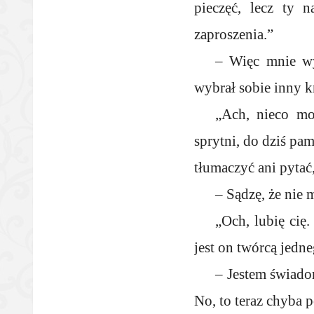
pieczęć, lecz ty 
zaproszenia.”
– Więc mnie wy
wybrał sobie inny k
„Ach, nieco mo
sprytni, do dziś pa
tłumaczyć ani pytać
– Sądzę, że nie
„Och, lubię cię
jest on twórcą jedn
– Jestem świado
No, to teraz chyba p