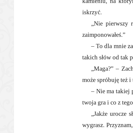
kamieniu, na któr
iskrzyć.
„Nie pierwszy r
zaimponowałeś.”
– To dla mnie z
takich słów od tak 
„Maga?” – Zachi
może spróbuję też i 
– Nie ma takiej
twoja gra i co z tego
„Jakże urocze s
wygrasz. Przyznam, 