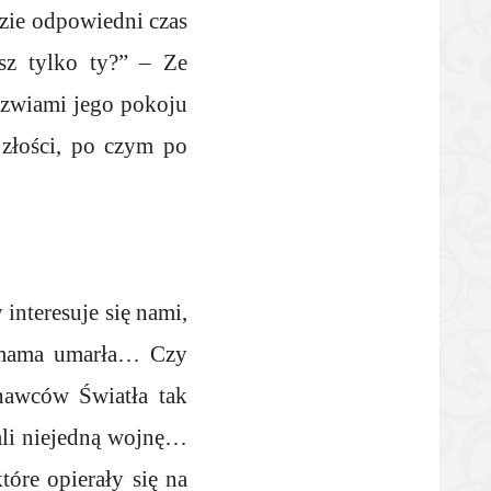
dzie odpowiedni czas
sz tylko ty?” – Ze
drzwiami jego pokoju
 złości, po czym po
.
interesuje się nami,
a mama umarła… Czy
awców Światła tak
ali niejedną wojnę…
óre opierały się na