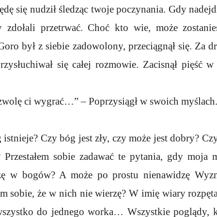
będę się nudził śledząc twoje poczynania. Gdy nadej
y zdołali przetrwać. Choć kto wie, może zostanie
oro był z siebie zadowolony, przeciągnął się. Za 
przysłuchiwał się całej rozmowie. Zacisnął pięść w
wolę ci wygrać…” – Poprzysiągł w swoich myślach
tnieje? Czy bóg jest zły, czy może jest dobry? Czy 
? Przestałem sobie zadawać te pytania, gdy moj
rzę w bogów? A może po prostu nienawidzę Wyzn
m sobie, że w nich nie wierzę? W imię wiary rozpęt
szystko do jednego worka… Wszystkie poglądy, kt