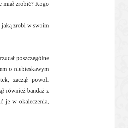
ie miał zrobić? Kogo
z, jaką zrobi w swoim
Wrzucał poszczególne
żelem o niebieskawym
ek, zaczął powoli
ął również bandaż z
ć je w okaleczenia,