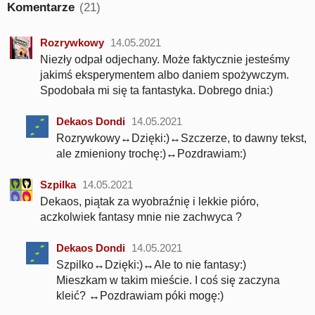
Komentarze
(21)
Rozrywkowy
14.05.2021
Niezły odpał odjechany. Może faktycznie jesteśmy
jakimś eksperymentem albo daniem spożywczym.
Spodobała mi się ta fantastyka. Dobrego dnia:)
Dekaos Dondi
14.05.2021
Rozrywkowy↔Dzięki:)↔Szczerze, to dawny tekst,
ale zmieniony trochę:)↔Pozdrawiam:)
Szpilka
14.05.2021
Dekaos, piątak za wyobraźnię i lekkie pióro,
aczkolwiek fantasy mnie nie zachwyca ?
Dekaos Dondi
14.05.2021
Szpilko↔Dzięki:)↔Ale to nie fantasy:)
Mieszkam w takim mieście. I coś się zaczyna
kleić? ↔Pozdrawiam póki mogę:)