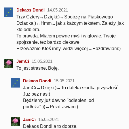
Dekaos Dondi
14.05.2021
Trzy Cztery↔Dzięki:)↔Spojrzę na Piaskowego
Dziadka:)↔Hmm... jak z każdym tekstem. Zależy, jak
kto odbiera.
To prawda. Miałem pewne myśli w głowie. Twoje
spojrzenie, też bardzo ciekawe.
Przeważnie Ktoś inny, widzi więcej→Pozdrawiam:)
JamCi
15.05.2021
To jest strasne. Boję.
Dekaos Dondi
15.05.2021
JamCi↔Dzięki:)↔To daleka słodka przyszłość.
Już bez nas:)
Będziemy już dawno ''odlepieni od
podłoża":))↔Pozdrawiam:)
JamCi
15.05.2021
Dekaos Dondi a to dobrze.