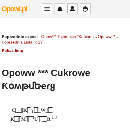
Opowi.pl
Poprzednie części
:
Opow*** Tajemnica "Kanionu→Opoww ?→
Poprzednia Lista x 2?
Pokaż listę
Opoww *** Cukrowe
Ƙօʍթմեҽɾყ
C|͇ ͇ ͇ ͇ ͇||K|̿ ̶̿'╮|͇̿ ͇̿ ͇̿||͇ W ͇||̶͇̿ ̶͇̿ ͇̿
K|͇̿ ͇̿ ͇̿||̿ M ̿||̶̿ ̶̿ ̶̿ ̶̿'U ̿|̿ ̿ |̶͇̿ ̶͇̿ ͇̿ R╰|╯