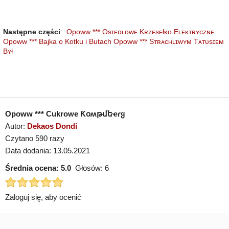
Następne części
:
Opoww *** Osɪᴇᴅʟᴏᴡᴇ Kʀᴢᴇsᴇłᴋᴏ Eʟᴇᴋᴛʀʏᴄᴢɴᴇ
Opoww *** Bajka o Kotku i Butach
Opoww *** Sᴛʀᴀᴄʜʟɪᴡʏᴍ Tᴀᴛᴜsɪᴇᴍ
Bʏł
Opoww *** Cukrowe Ƙօʍթմեҽɾყ
Autor:
Dekaos Dondi
Czytano 590 razy
Data dodania: 13.05.2021
Średnia ocena:
5.0
Głosów:
6
Zaloguj się, aby ocenić