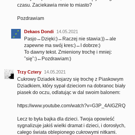
czasu. Zaciekawia mnie to miasto?
Pozdrawiam
Dekaos Dondi
14.05.2021
Pasjo↔Dzięki:)↔Raczej nie stawia:))↔ale
zapewne ma swój kres:)↔I dobrze:)
To dawny tekst. Zmieniony trochę i mniej:
"się":)↔Pozdrawiam:)
Trzy Cztery
14.05.2021
Cukrowy Dziadek kojarzy się trochę z Piaskowym
Dziadkiem, który sypał dzieciom na dobranoc biały
piasek do oczu, odlatując w dal swoim balonem:
https://www.youtube.com/watch?v=G3P_4AIGZRQ
Lecz to była bajka dla dzieci. Twoja opowieść
sygnalizuje jakiś wielki dramat i dzieci, i dorosłych,
całego świata oblepionego cukrowymi nitkami.