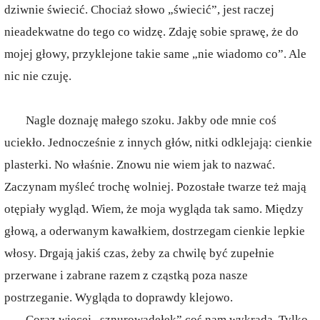
dziwnie świecić. Chociaż słowo „świecić”, jest raczej
nieadekwatne do tego co widzę. Zdaję sobie sprawę, że do
mojej głowy, przyklejone takie same „nie wiadomo co”. Ale
nic nie czuję.
Nagle doznaję małego szoku. Jakby ode mnie coś
uciekło. Jednocześnie z innych głów, nitki odklejają: cienkie
plasterki. No właśnie. Znowu nie wiem jak to nazwać.
Zaczynam myśleć trochę wolniej. Pozostałe twarze też mają
otępiały wygląd. Wiem, że moja wygląda tak samo. Między
głową, a oderwanym kawałkiem, dostrzegam cienkie lepkie
włosy. Drgają jakiś czas, żeby za chwilę być zupełnie
przerwane i zabrane razem z cząstką poza nasze
postrzeganie. Wygląda to doprawdy klejowo.
Coraz więcej „sznurowadełek” coś nam wykrada. Tylko