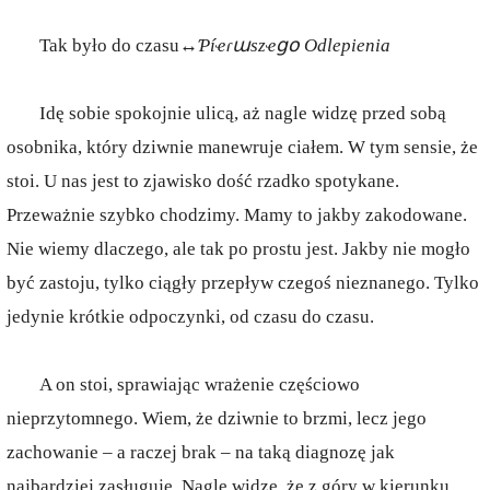
Tak było do czasu↔
Ƥíҽɾաszҽցօ
Odlepienia
Idę sobie spokojnie ulicą, aż nagle widzę przed sobą
osobnika, który dziwnie manewruje ciałem. W tym sensie, że
stoi. U nas jest to zjawisko dość rzadko spotykane.
Przeważnie szybko chodzimy. Mamy to jakby zakodowane.
Nie wiemy dlaczego, ale tak po prostu jest. Jakby nie mogło
być zastoju, tylko ciągły przepływ czegoś nieznanego. Tylko
jedynie krótkie odpoczynki, od czasu do czasu.
A on stoi, sprawiając wrażenie częściowo
nieprzytomnego. Wiem, że dziwnie to brzmi, lecz jego
zachowanie – a raczej brak – na taką diagnozę jak
najbardziej zasługuje. Nagle widzę, że z góry w kierunku