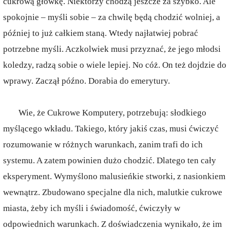
cukrową główkę. Niektórzy chodzą jeszcze za szybko. Ale
spokojnie – myśli sobie – za chwilę będą chodzić wolniej, a
później to już całkiem staną. Wtedy najłatwiej pobrać
potrzebne myśli. Aczkolwiek musi przyznać, że jego młodsi
koledzy, radzą sobie o wiele lepiej. No cóż. On też dojdzie do
wprawy. Zaczął późno. Dorabia do emerytury.
Wie, że Cukrowe Komputery, potrzebują: słodkiego
myślącego wkładu. Takiego, który jakiś czas, musi ćwiczyć
rozumowanie w różnych warunkach, zanim trafi do ich
systemu. A zatem powinien dużo chodzić. Dlatego ten cały
eksperyment. Wymyślono malusieńkie stworki, z nasionkiem
wewnątrz. Zbudowano specjalne dla nich, malutkie cukrowe
miasta, żeby ich myśli i świadomość, ćwiczyły w
odpowiednich warunkach. Z doświadczenia wynikało, że im