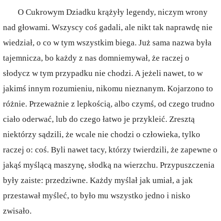
O Cukrowym Dziadku krążyły legendy, niczym wrony
nad głowami. Wszyscy coś gadali, ale nikt tak naprawdę nie
wiedział, o co w tym wszystkim biega. Już sama nazwa była
tajemnicza, bo każdy z nas domniemywał, że raczej o
słodycz w tym przypadku nie chodzi. A jeżeli nawet, to w
jakimś innym rozumieniu, nikomu nieznanym. Kojarzono to
różnie. Przeważnie z lepkością, albo czymś, od czego trudno
ciało oderwać, lub do czego łatwo je przykleić. Zresztą
niektórzy sądzili, że wcale nie chodzi o człowieka, tylko
raczej o: coś. Byli nawet tacy, którzy twierdzili, że zapewne o
jakąś myślącą maszynę, słodką na wierzchu. Przypuszczenia
były zaiste: przedziwne. Każdy myślał jak umiał, a jak
przestawał myśleć, to było mu wszystko jedno i nisko
zwisało.