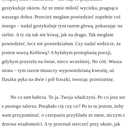
gestykuluje okiem. Aż ze mnie miłość wycieka, pragnąca
waszego dobra. Przecież mogłam powiedzieć zupełnie coś
innego – nadal gestykuluje tym razem głową, pokazując na
siebie. A ty się tak nie kiwaj, jak na drągu. Tak mogłam
powiedzieć, lecz nie powiedziałam. Czy nadal widzicie, że
jestem waszą Królową? A byłabym protoplastą poezji,
gdybym przyszła na świat, nieco wcześniej. No cóż. Wasza
strata – tym razem miauczy wypowiedzianą kwestię, aż
flaszka pęka na dwie i pół fraszki, tworząc przerzutnię.
No co tam babciu. To ja. Twoja władczyni. Po co jesz ser
z pustego talerza. Porąbało cię czy co? Po to tu jestem, żeby
wam przypominać, o czerpaniu przykładu ze mnie, niczym z
drzewa wiadomości. A ty przestań sterczeć przy oknie, jak