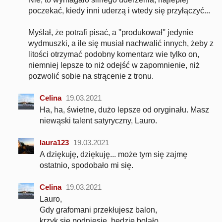
poczekać, kiedy inni uderzą i wtedy się przyłączyć...
Myślał, że potrafi pisać, a ''produkował'' jedynie
wydmuszki, a ile się musiał nachwalić innych, żeby z
litości otrzymać podobny komentarz wie tylko on,
niemniej lepsze to niż odejść w zapomnienie, niż
pozwolić sobie na strącenie z tronu.
Celina
19.03.2021
Ha, ha, świetne, dużo lepsze od oryginału. Masz
niewąski talent satyryczny, Lauro.
laura123
19.03.2021
A dziękuję, dziękuję... może tym się zajmę
ostatnio, spodobało mi się.
Celina
19.03.2021
Lauro,
Gdy grafomani przekłujesz balon,
krzyk się podniesie, będzie bolało.