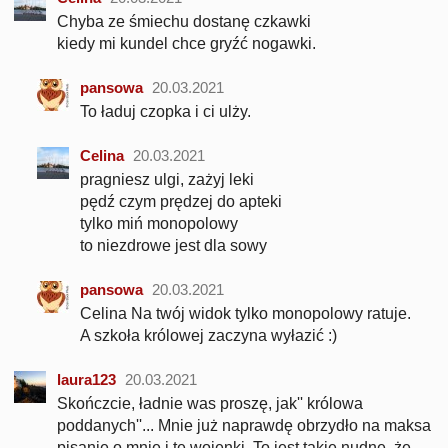
Chyba ze śmiechu dostanę czkawki
kiedy mi kundel chce gryźć nogawki.
pansowa
20.03.2021
To ładuj czopka i ci ulży.
Celina
20.03.2021
pragniesz ulgi, zażyj leki
pędź czym prędzej do apteki
tylko miń monopolowy
to niezdrowe jest dla sowy
pansowa
20.03.2021
Celina Na twój widok tylko monopolowy ratuje.
A szkoła królowej zaczyna wyłazić :)
laura123
20.03.2021
Skończcie, ładnie was proszę, jak'' królowa
poddanych''... Mnie już naprawdę obrzydło na maksa
pisanie o mnie i te wojenki. To jest takie nudne, że