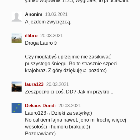
yanko wojownik 1125, Wygrałeś, to ja uciekam.
Anonim
19.03.2021
A jezdem zwycięzcą.
illibro
20.03.2021
Droga Lauro☺
Czy mogłabyś uprzejmie nie zasikiwać
puszystego śniegu. Bo to strasznie szpeci
krajobraz. Z góry dziękuję☺ pozdro:)
laura123
20.03.2021
Zeszpeciło ci coś, DD? Jak mi przykro...
Dekaos Dondi
20.03.2021
Lauro123↔Dzięki za satyrkę:)
No całkiem fajna nawet, jeno mi trochę więcej
wesołości i humoru brakuje:))
Pozdrawiam:)