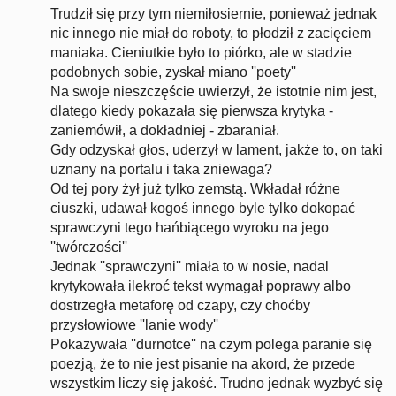
Trudził się przy tym niemiłosiernie, ponieważ jednak
nic innego nie miał do roboty, to płodził z zacięciem
maniaka. Cieniutkie było to piórko, ale w stadzie
podobnych sobie, zyskał miano ''poety''
Na swoje nieszczęście uwierzył, że istotnie nim jest,
dlatego kiedy pokazała się pierwsza krytyka -
zaniemówił, a dokładniej - zbaraniał.
Gdy odzyskał głos, uderzył w lament, jakże to, on taki
uznany na portalu i taka zniewaga?
Od tej pory żył już tylko zemstą. Wkładał różne
ciuszki, udawał kogoś innego byle tylko dokopać
sprawczyni tego hańbiącego wyroku na jego
''twórczości''
Jednak ''sprawczyni'' miała to w nosie, nadal
krytykowała ilekroć tekst wymagał poprawy albo
dostrzegła metaforę od czapy, czy choćby
przysłowiowe ''lanie wody''
Pokazywała ''durnotce'' na czym polega paranie się
poezją, że to nie jest pisanie na akord, że przede
wszystkim liczy się jakość. Trudno jednak wyzbyć się