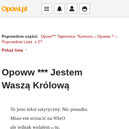
Opowi.pl
Poprzednie części
:
Opow*** Tajemnica "Kanionu→Opoww ?→
Poprzednia Lista x 2?
Pokaż listę
Opoww *** Jestem
Waszą Królową
To jeno tekst satyryczny. Nic ponadto.
Miau-em wrzucić na NSzO
ale jednak wolałem↔tu.