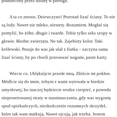
podniecony przez dziurę w pierogu.
A ta co znowu. Dziewczyno! Przestań lizać ściany. To nie
są lody. Nawet nie mleko, niestety. Rozumiem. Mogłaś się
pomylić, bo żółte, długie i twarde. Tobie tylko seks szopy w
głowie. Biedne zwierzęta. No tak. Zajebisty kolor. Taki
królewski. Pasuje do was jak ulał z fiutka – zaczyna sama
lizać ściany, by po chwili przesuwać nogami, puste karty.
Wiecie co. Uklęknijcie przede mną. Złóżcie mi pokłon.
Módlcie się do mnie, żebym z wami wytrwała w biedzie
umysłowej, bo inaczej będziecie srodze cierpieć, z powodu
niepowetowanej straty w naumiauczaniu, gdy was wygonię
spod opiekuńczych, nieskończenie rozumnych skrzydeł,
które tak wam matkują. Nawet ojcują, jak trzeba. Jestem