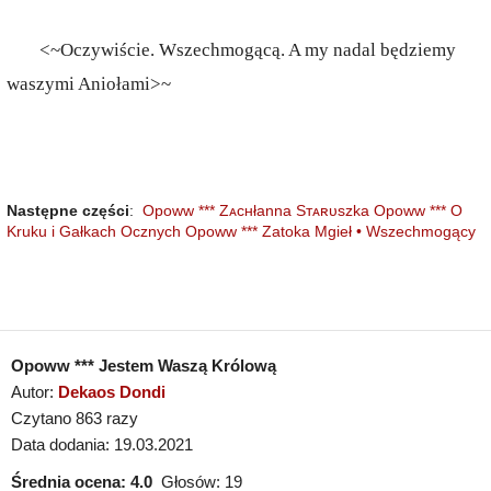
<~Oczywiście. Wszechmogącą. A my nadal będziemy
waszymi Aniołami>~
Następne części
:
Opoww *** Zᴀᴄʜłanna Sᴛᴀʀᴜszka
Opoww *** O
Kruku i Gałkach Ocznych
Opoww *** Zatoka Mgieł • Wszechmogący
Opoww *** Jestem Waszą Królową
Autor:
Dekaos Dondi
Czytano 863 razy
Data dodania: 19.03.2021
Średnia ocena:
4.0
Głosów:
19