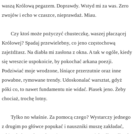
waszą Królową pegazem. Doprawdy. Wstyd mi za was. Zero
zwojów i echo w czaszce, nieprawdaż. Miau.
Czy ktoś może pożyczyć chusteczkę, waszej płaczącej
Królowej? Spadaj przewielebny, co jeno częstochową
zajeżdżasz. Na diabła mi zasłona z okna. A tak w ogóle, kiedy
się wreszcie uspokoicie, by pokochać arkana poezji.
Podziwiać moje wrodzone, lśniące przerzutnie oraz inne
powabne, rymowane trendy. Udoskonalać warsztat, gdyż
póki co, to nawet fundamentu nie widać. Piasek jeno. Żeby
chociaż, trochę lotny.
Tylko no właśnie. Za pomocą czego? Wystarczy jednego
z drugim po główce popukać i nauszniki muszę zakładać,