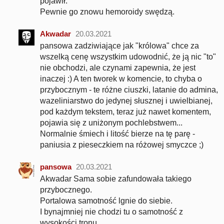
pojawił.
Pewnie go znowu hemoroidy swędzą.
Akwadar
20.03.2021
pansowa zadziwiające jak "królowa" chce za
wszelką cenę wszystkim udowodnić, że ją nic "to"
nie obchodzi, ale czynami zapewnia, że jest
inaczej :) A ten tworek w komencie, to chyba o
przybocznym - te różne ciuszki, latanie do admina,
wazeliniarstwo do jedynej słusznej i uwielbianej,
pod każdym tekstem, teraz już nawet komentem,
pojawia się z uniżonym pochlebstwem...
Normalnie śmiech i litość bierze na tę parę -
paniusia z pieseczkiem na różowej smyczce ;)
pansowa
20.03.2021
Akwadar Sama sobie zafundowała takiego
przybocznego.
Portalowa samotność lgnie do siebie.
I bynajmniej nie chodzi tu o samotność z
wysokości tronu.