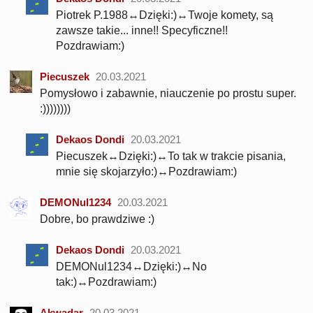
Piotrek P.1988↔Dzięki:)↔Twoje komety, są
zawsze takie... inne!! Specyficzne!!
Pozdrawiam:)
Piecuszek
20.03.2021
Pomysłowo i zabawnie, niauczenie po prostu super.
:))))))))
Dekaos Dondi
20.03.2021
Piecuszek↔Dzięki:)↔To tak w trakcie pisania,
mnie się skojarzyło:)↔Pozdrawiam:)
DEMONul1234
20.03.2021
Dobre, bo prawdziwe :)
Dekaos Dondi
20.03.2021
DEMONul1234↔Dzięki:)↔No
tak:)↔Pozdrawiam:)
Akwadar
20.03.2021