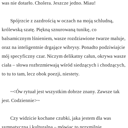
was nie dotarło. Cholera. Jeszcze jedno. Miau!
Spójrzcie z zazdrością w oczach na moją schludną,
królewską szatę. Piękną sznurowaną tunikę, co
balsamicznym lśnieniem, wasze rozdziawione twarze maluje,
oraz na inteligentnie drgające wibrysy. Ponadto podziwiajcie
mój specyficzny czar. Niczym delikatny całun, okrywa wasze
ciała – słowa rozbrzmiewają wśród siedzących i chodzących,
to tu to tam, lecz obok poezji, niestety.
~<Ów rytuał jest wszystkim dobrze znany. Zawsze tak
jest. Codziennie>~
Czy widzicie kochane czubki, jaka jestem dla was
sympatyczna i kulturalna – mówiąc to przymilnie