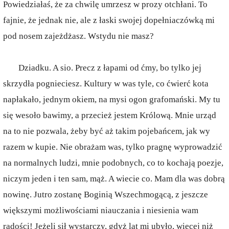
Powiedziałaś, że za chwilę umrzesz w prozy otchłani. To
fajnie, że jednak nie, ale z łaski swojej dopełniaczówką mi
pod nosem zajeżdżasz. Wstydu nie masz?
Dziadku. A sio. Precz z łapami od ćmy, bo tylko jej
skrzydła pognieciesz. Kultury w was tyle, co ćwierć kota
napłakało, jednym okiem, na mysi ogon grafomański. My tu
się wesoło bawimy, a przecież jestem Królową. Mnie urząd
na to nie pozwala, żeby być aż takim pojebańcem, jak wy
razem w kupie. Nie obrażam was, tylko pragnę wyprowadzić
na normalnych ludzi, mnie podobnych, co to kochają poezje,
niczym jeden i ten sam, mąż. A wiecie co. Mam dla was dobrą
nowinę. Jutro zostanę Boginią Wszechmogącą, z jeszcze
większymi możliwościami niauczania i niesienia wam
radości! Jeżeli sił wystarczy, gdyż lat mi ubyło, więcej niż