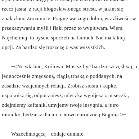
rzecz jasna, z racji błogosławionego stresu, w jakim się
znalazłam. Zrozumcie. Pragnę waszego dobra, wrażliwości w
przekazywaniu myśli i flaki przez to wypluwam. Wiem.
Najchętniej, to byście spoczęli na laurach. Nie ma takiej
opcji. Za bardzo się troszczę o was wszystkich.
~<No właśnie, Królowo. Musisz być bardzo szczęśliwą, a
jednocześnie zmęczoną, ciągłą troską o poddanych, na
zasadzie wzajemnych relacji. Zrobisz siusiu i kupkę,
uspokoisz się, odpoczniesz, mleczka wypijesz z miseczki,
zdejmiemy kaftanik, umyjemy twoje insygnia, a jutro
raniutko, będziesz dla nich, nowo narodzoną Boginią.>~
Wszechmogącą – dodaje dumnie.