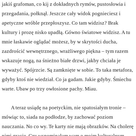
jakiś grafoman, co kij z dokładnych rymów, pustosłowia i
przegadania, połknął. Jeszcze cały widok pognieciesz i
apetyczne wróble przepłoszysz. Co tam widzisz? Brak
kultury i prozę nisko upadłą. Gówno światowe widzisz. A tu
mnie łaskawie oglądać możesz, by w skrytości ducha,
zazdrościć wewnętrznego, wrażliwego piękna – tym razem
wskazuje nogą, na śnieżno białe drzwi, jakby chciała je
wyważyć. Spójrzcie. Są zamknięte w sobie. To taka metafora,
gdyby ktoś nie wiedział. Co ja gadam. Jakie gdyby. Śmiechu
warte. Ubaw po trzy owłosione pachy. Miau.
A teraz usiądę na poetyckim, nie spatosiałym tronie –
mówiąc to, siada na podłodze, by zachować poziom
nauczania. No co wy. Te karty nie mają obrazków. Na cholerę
nimi gracie. Czy wspominałam wam o moim kulturalnym,