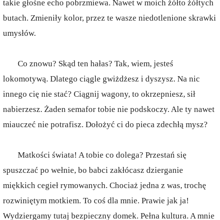
takie głośne echo pobrzmiewa. Nawet w moich żółto żółtych
butach. Zmieniły kolor, przez te wasze niedotlenione skrawki
umysłów.
Co znowu? Skąd ten hałas? Tak, wiem, jesteś
lokomotywą. Dlatego ciągle gwiżdżesz i dyszysz. Na nic
innego cię nie stać? Ciągnij wagony, to okrzepniesz, sił
nabierzesz. Żaden semafor tobie nie podskoczy. Ale ty nawet
miauczeć nie potrafisz. Dołożyć ci do pieca zdechłą mysz?
Matkości świata! A tobie co dolega? Przestań się
spuszczać po wełnie, bo babci zakłócasz dzierganie
miękkich cegieł rymowanych. Chociaż jedna z was, trochę
rozwiniętym motkiem. To coś dla mnie. Prawie jak ja!
Wydziergamy tutaj bezpieczny domek. Pełna kultura. A mnie