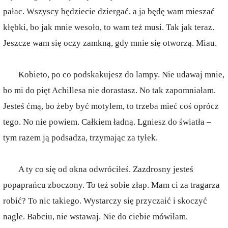
pałac. Wszyscy będziecie dziergać, a ja będę wam mieszać
kłębki, bo jak mnie wesoło, to wam też musi. Tak jak teraz.
Jeszcze wam się oczy zamkną, gdy mnie się otworzą. Miau.
Kobieto, po co podskakujesz do lampy. Nie udawaj mnie,
bo mi do pięt Achillesa nie dorastasz. No tak zapomniałam.
Jesteś ćmą, bo żeby być motylem, to trzeba mieć coś oprócz
tego. No nie powiem. Całkiem ładną. Lgniesz do światła –
tym razem ją podsadza, trzymając za tyłek.
A ty co się od okna odwróciłeś. Zazdrosny jesteś
popaprańcu zboczony. To też sobie złap. Mam ci za tragarza
robić? To nic takiego. Wystarczy się przyczaić i skoczyć
nagle. Babciu, nie wstawaj. Nie do ciebie mówiłam.