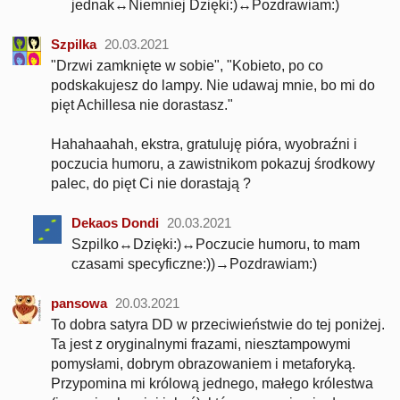
jednak↔Niemniej Dzięki:)↔Pozdrawiam:)
Szpilka
20.03.2021
"Drzwi zamknięte w sobie", "Kobieto, po co
podskakujesz do lampy. Nie udawaj mnie, bo mi do
pięt Achillesa nie dorastasz."
Hahahaahah, ekstra, gratuluję pióra, wyobraźni i
poczucia humoru, a zawistnikom pokazuj środkowy
palec, do pięt Ci nie dorastają ?
Dekaos Dondi
20.03.2021
Szpilko↔Dzięki:)↔Poczucie humoru, to mam
czasami specyficzne:))→Pozdrawiam:)
pansowa
20.03.2021
To dobra satyra DD w przeciwieństwie do tej poniżej.
Ta jest z oryginalnymi frazami, niesztampowymi
pomysłami, dobrym obrazowaniem i metaforyką.
Przypomina mi królową jednego, małego królestwa