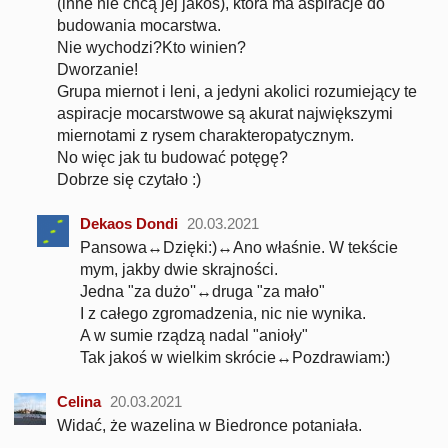
(inne nie chcą jej jakoś), która ma aspiracje do
budowania mocarstwa.
Nie wychodzi?Kto winien?
Dworzanie!
Grupa miernot i leni, a jedyni akolici rozumiejący te
aspiracje mocarstwowe są akurat największymi
miernotami z rysem charakteropatycznym.
No więc jak tu budować potęgę?
Dobrze się czytało :)
Dekaos Dondi
20.03.2021
Pansowa↔Dzięki:)↔Ano właśnie. W tekście
mym, jakby dwie skrajności.
Jedna "za dużo''↔druga "za mało"
I z całego zgromadzenia, nic nie wynika.
A w sumie rządzą nadal "anioły"
Tak jakoś w wielkim skrócie↔Pozdrawiam:)
Celina
20.03.2021
Widać, że wazelina w Biedronce potaniała.