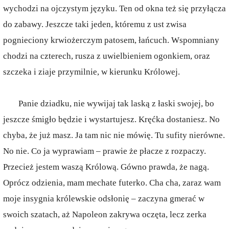
wychodzi na ojczystym języku. Ten od okna też się przyłącza
do zabawy. Jeszcze taki jeden, któremu z ust zwisa
pognieciony krwiożerczym patosem, łańcuch. Wspomniany
chodzi na czterech, rusza z uwielbieniem ogonkiem, oraz
szczeka i ziaje przymilnie, w kierunku Królowej.
Panie dziadku, nie wywijaj tak laską z łaski swojej, bo
jeszcze śmigło będzie i wystartujesz. Kręćka dostaniesz. No
chyba, że już masz. Ja tam nic nie mówię. Tu sufity nierówne.
No nie. Co ja wyprawiam – prawie że płacze z rozpaczy.
Przecież jestem waszą Królową. Gówno prawda, że nagą.
Oprócz odzienia, mam mechate futerko. Cha cha, zaraz wam
moje insygnia królewskie odsłonię – zaczyna gmerać w
swoich szatach, aż Napoleon zakrywa oczęta, lecz zerka