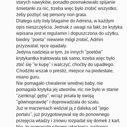
starych nawyków, ponadto posmakowało spijanie
śmietanki za nic, trzeba więc było zrobić wszystko,
żeby pozbyć się persony non grata.
Dlatego szły listy błagalne do Admina, w każdym
opis nieszczęścia. Jednak z uwagi na fakt, że krytyka
wpisana jest w regulamin i dopuszczona do użytku,
biedny ''poeta'' niewiele mógł zrobić, Admin
przyzwalał, ręce opadały.
Jedyna nadzieja w tym, że innych ''poetów''
krytykantka traktowała tak samo, trzeba więc było
zbić się ''w kupę'' i walczyć, choćby do upadłego.
Chodziło wszak o prestiż, miejsce na piedestale,
miano guru.
Nie pomagało chwalenie wrednej baby, nie
pomagała krytyka jej utworów, nic nie było w stanie
''zamknąć gęby'', wciąż pisała tę swoją
''gównoprawdę'' i doprowadzała do szału.
Już w marzeniach widział ją z daleka od ''jego
portalu'', już przygotowywał się do ponownego
przejęcia władzy i znowu rozpadał się domek z kart.
Nie, to wymagało silnego uderzenia, najlepiej