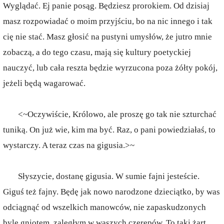
Wyglądać. Ej panie posąg. Będziesz prorokiem. Od dzisiaj
masz rozpowiadać o moim przyjściu, bo na nic innego i tak
cię nie stać. Masz głosić na pustyni umysłów, że jutro mnie
zobaczą, a do tego czasu, mają się kultury poetyckiej
nauczyć, lub cała reszta będzie wyrzucona poza żółty pokój,
jeżeli będą wagarować.
<~Oczywiście, Królowo, ale proszę go tak nie szturchać
tuniką. On już wie, kim ma być. Raz, o pani powiedziałaś, to
wystarczy. A teraz czas na gigusia.>~
Słyszycie, dostanę gigusia. W sumie fajni jesteście.
Giguś też fajny. Będę jak nowo narodzone dzieciątko, by was
odciągnąć od wszelkich manowców, nie zapaskudzonych
byle gniotem, zalęgłym w waszych czerepów. To taki żart