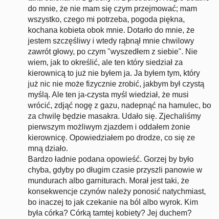
do mnie, że nie mam się czym przejmować; mam
wszystko, czego mi potrzeba, pogoda piękna,
kochana kobieta obok mnie. Dotarło do mnie, że
jestem szczęśliwy i wtedy rąbnął mnie chwilowy
zawrót głowy, po czym "wyszedłem z siebie". Nie
wiem, jak to określić, ale ten który siedział za
kierownicą to już nie byłem ja. Ja byłem tym, który
już nic nie może fizycznie zrobić, jakbym był czystą
myślą. Ale ten ja-czysta myśl wiedział, że musi
wrócić, zdjąć nogę z gazu, nadepnąć na hamulec, bo
za chwilę będzie masakra. Udało się. Zjechaliśmy
pierwszym możliwym zjazdem i oddałem żonie
kierownicę. Opowiedziałem po drodze, co się ze
mną działo.
Bardzo ładnie podana opowieść. Gorzej by było
chyba, gdyby po długim czasie przyszli panowie w
mundurach albo garniturach. Morał jest taki, że
konsekwencje czynów należy ponosić natychmiast,
bo inaczej to jak czekanie na ból albo wyrok. Kim
była córka? Córką tamtej kobiety? Jej duchem?