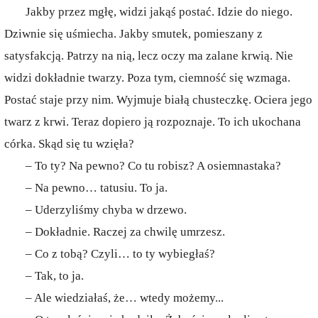
Jakby przez mgłę, widzi jakąś postać. Idzie do niego.
Dziwnie się uśmiecha. Jakby smutek, pomieszany z
satysfakcją. Patrzy na nią, lecz oczy ma zalane krwią. Nie
widzi dokładnie twarzy. Poza tym, ciemność się wzmaga.
Postać staje przy nim. Wyjmuje białą chusteczkę. Ociera jego
twarz z krwi. Teraz dopiero ją rozpoznaje. To ich ukochana
córka. Skąd się tu wzięła?
– To ty? Na pewno? Co tu robisz? A osiemnastaka?
– Na pewno… tatusiu. To ja.
– Uderzyliśmy chyba w drzewo.
– Dokładnie. Raczej za chwilę umrzesz.
– Co z tobą? Czyli… to ty wybiegłaś?
– Tak, to ja.
– Ale wiedziałaś, że… wtedy możemy...