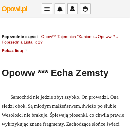
Opowi.pl
Poprzednie części
:
Opow*** Tajemnica "Kanionu→Opoww ?→
Poprzednia Lista x 2?
Pokaż listę
Opoww *** Echa Zemsty
Samochód nie jedzie zbyt szybko. On prowadzi. Ona
siedzi obok. Są młodym małżeństwem, świeżo po ślubie.
Wesołości nie brakuje. Śpiewają piosenki, co chwila prawie
wykrzykując znane fragmenty. Zachodzące słońce świeci