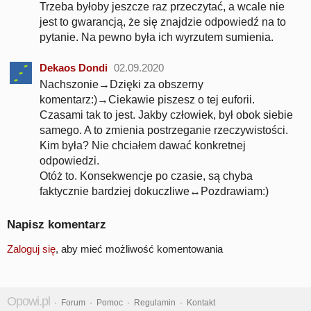
Trzeba byłoby jeszcze raz przeczytać, a wcale nie
jest to gwarancją, że się znajdzie odpowiedź na to
pytanie. Na pewno była ich wyrzutem sumienia.
Dekaos Dondi
02.09.2020
Nachszonie→Dzięki za obszerny
komentarz:)→Ciekawie piszesz o tej euforii.
Czasami tak to jest. Jakby człowiek, był obok siebie
samego. A to zmienia postrzeganie rzeczywistości.
Kim była? Nie chciałem dawać konkretnej
odpowiedzi.
Otóż to. Konsekwencje po czasie, są chyba
faktycznie bardziej dokuczliwe↔Pozdrawiam:)
Napisz komentarz
Zaloguj się
, aby mieć możliwość komentowania
Opowi.pl
·
Forum
·
Pomoc
·
Regulamin
·
Kontakt