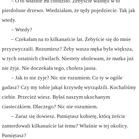
– O to właśnie mi chodziło. Żebyście walnęli w to
pierdolone drzewo. Wiedziałam, że tędy pojedziecie. Tak jak
wtedy.
– Wtedy?
– Czekałam na to kilkanaście lat. Żebyście się do mnie
przyzwyczaili. Rozumiesz? Żeby wasza męka była większa,
w tych ostatnich chwilach. Niestety ubolewam, że matka już
nie żyje. Nie doczekała tego, cholera jasna.
– Jak to nie żyje? Nic nie rozumiem. Co ty w ogóle
gadasz? Czy my tobie jakąś krzywdę wyrządzili. Kochaliśmy
ciebie. Przecież wiesz. Byłaś naszym ukochanym
ciasteczkiem. Dlaczego? Nic nie rozumiem.
– Zaraz się dowiesz. Pamiętasz kobietę, którą żeście
zamordowali kilkanaście lat temu? Właśnie w tej okolicy.
Pamiętasz?