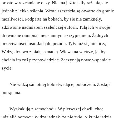
prosto w roześmiane oczy. Nie ma już tej siły rażenia, ale
jednak z lekka oślepia. Wrota szczęścia są otwarte do granic
możliwości. Podparte na bokach, by się nie zamknęły,
zdziwione nadmiarem szaleńczej euforii. Tulą ich w swoje
drewniane ramiona, nieustannym skrzypieniem. Żadnych
przeciwności losu. Jadą do przodu. Tyły już się nie liczą.
Widzą drzewo z białą szmatką. Wiewa na wietrze, jakby
chciała im coś przepowiedzieć. Zaczynają nowe wspaniałe
życie.
Nie widzą samotnej kobiety, idącej poboczem. Zostaje
potrącona.
Wyskakują z samochodu. W pierwszej chwili chcą
udzielić pomocy. Widzą jednak, że nie żyje. Nikt nie jedzie.