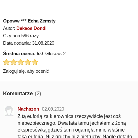
Opoww *** Echa Zemsty
Autor:
Dekaos Dondi
Czytano 596 razy
Data dodania: 31.08.2020
Średnia ocena:
5.0
Głosów:
2
Zaloguj się, aby ocenić
Komentarze
(2)
Nachszon
02.09.2020
Z tą euforią za kierownicą rzeczywiście jest coś
niebezpiecznego. Dwa lata temu jechałem z żoną
ekspresówką gdzieś tam i ogarnęła mnie właśnie
taka euforia. Ni z gruchy ni z pietruchy. Nagle dotarło