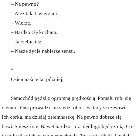
– Na pewno?
– Ależ tak. Uwierz mi.
– Wierzę.
– Bardzo cię kocham.
– Ja ciebie też.
– Nasze życie nabierze sensu.
*
Osiemnaście lat później.
Samochód pędzi z ogromną prędkością. Pomału robi się
ciemno. Ona prowadzi, on siedzi obok. Są tacy szczęśliwi.
Ich córka, ma dzisiaj osiemnastkę. Na pewno dobrze się
bawi. Spieszą się. Nawet bardzo. Już niedługo będą z nią. Co
to były dla nich za cudowne chwile. Tak o nią dbali. I nadal