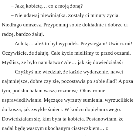
– Jaką kobietę… co z moją żoną?
– Nie udawaj niewiniątka. Zostały ci minuty życia.
Niedługo umrzesz. Przypomnij sobie dokładnie i dobrze ci
radzę, bardzo żałuj.
– Ach tą… ależ to był wypadek. Przysięgam! Uwierz mi!
Oczywiście, że żałuję. Całe życie mieliśmy to przed oczami.
Myślisz, że było nam łatwo? Ale… jak się dowiedziałaś?
– Czyżbyś nie wiedział, że każde wydarzenie, nawet
najmniejsze, dobre czy złe, pozostawia po sobie ślad? A poza
tym, podsłuchałam waszą rozmowę. Obustronne
usprawiedliwianie. Męczące wyrzuty sumienia, wyrzuciliście
do kosza, jak zwykłe śmieci. W końcu dopięłam swego.
Dowiedziałam się, kim była ta kobieta. Postanowiłam, że
nadal będę waszym ukochanym ciasteczkiem… z