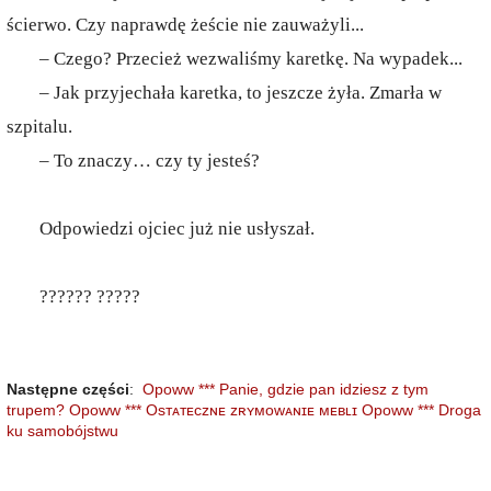
ścierwo. Czy naprawdę żeście nie zauważyli...
– Czego? Przecież wezwaliśmy karetkę. Na wypadek...
– Jak przyjechała karetka, to jeszcze żyła. Zmarła w
szpitalu.
– To znaczy… czy ty jesteś?
Odpowiedzi ojciec już nie usłyszał.
?????? ?????
Następne części
:
Opoww *** Panie, gdzie pan idziesz z tym
trupem?
Opoww *** Osᴛᴀᴛᴇᴄᴢɴᴇ ᴢʀʏᴍᴏᴡᴀɴɪᴇ ᴍᴇʙʟɪ
Opoww *** Droga
ku samobójstwu