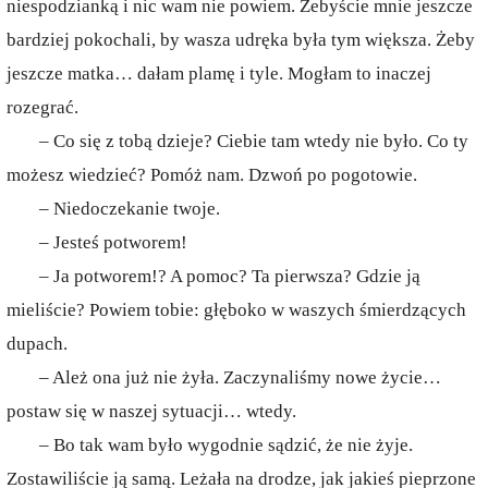
niespodzianką i nic wam nie powiem. Żebyście mnie jeszcze
bardziej pokochali, by wasza udręka była tym większa. Żeby
jeszcze matka… dałam plamę i tyle. Mogłam to inaczej
rozegrać.
– Co się z tobą dzieje? Ciebie tam wtedy nie było. Co ty
możesz wiedzieć? Pomóż nam. Dzwoń po pogotowie.
– Niedoczekanie twoje.
– Jesteś potworem!
– Ja potworem!? A pomoc? Ta pierwsza? Gdzie ją
mieliście? Powiem tobie: głęboko w waszych śmierdzących
dupach.
– Ależ ona już nie żyła. Zaczynaliśmy nowe życie…
postaw się w naszej sytuacji… wtedy.
– Bo tak wam było wygodnie sądzić, że nie żyje.
Zostawiliście ją samą. Leżała na drodze, jak jakieś pieprzone