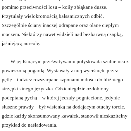
pomimo przeciwności losu – koiły zbłąkane dusze.
Przytulały wielokrotnością balsamicznych odbić.
Szczególnie ściany inaczej odrapane oraz olane ciepłym
moczem. Niektórzy nawet widzieli nad bezbarwną czapką,
jaśniejącą aureolę.
W jej lśniącym prześwitywaniu połyskiwała szubienica z
powieszoną pogardą. Wystawały z niej wyciśnięte przez
pętlę – tudzież rozszarpane szponami miłości do bliźniego –
strzępki sinego języczka. Gdzieniegdzie ozdobiony
podeptaną pychą – w której jęczały pogniecione, jedynie
słuszne prawdy – był wisienką na dodającym otuchy torcie,
gdzie każdy skonsumowany kawałek, stanowił nieskazitelny
przykład do naśladowania.