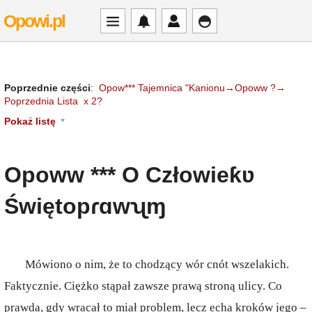
Opowi.pl
Poprzednie części
:
Opow*** Tajemnica "Kanionu→Opoww ?→
Poprzednia Lista x 2?
Pokaż listę
Opoww *** O Człowieƙʋ
Świętopɾɑwʯɱ
Mówiono o nim, że to chodzący wór cnót wszelakich.
Faktycznie. Ciężko stąpał zawsze prawą stroną ulicy. Co
prawda, gdy wracał to miał problem, lecz echa kroków jego –