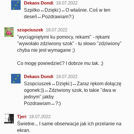
Dekaos Dondi
18.07.2022
Szpilko↔Dzięki:)↔O właśnie. Coś w ten
deseń↔Pozdrawiam?:)
szopciuszek
18.07.2022
"wyciągniętymi ku pomocy, rekami" - rękami
"wywołało zdziwiony szok" - tu słowo "zdziwiony"
chyba nie jest wymagane ;)
Co mogę powiedzieć? I dobrze mu tak. ;)
Dekaos Dondi
18.07.2022
Szopciuszek↔Dzięki:)↔Zaraz rękom dołączę
ogonek:))↔Zdziwiony szok, to takie "dwa w
jednym" jakby
Pozdrawiam↔?:)
Tjeri
18.07.2022
Świetne... I same obserwacje jak ich przelanie na
ekran.