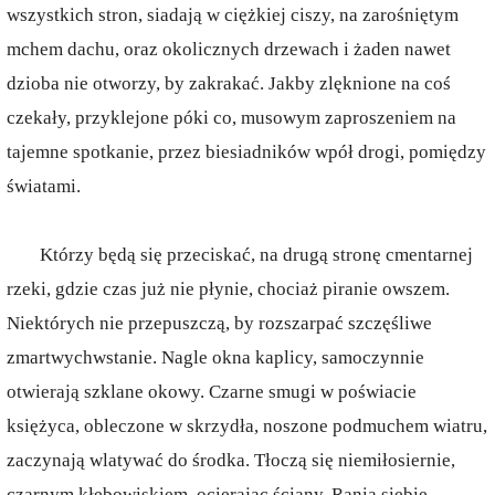
wszystkich stron, siadają w ciężkiej ciszy, na zarośniętym
mchem dachu, oraz okolicznych drzewach i żaden nawet
dzioba nie otworzy, by zakrakać. Jakby zlęknione na coś
czekały, przyklejone póki co, musowym zaproszeniem na
tajemne spotkanie, przez biesiadników wpół drogi, pomiędzy
światami.
Którzy będą się przeciskać, na drugą stronę cmentarnej
rzeki, gdzie czas już nie płynie, chociaż piranie owszem.
Niektórych nie przepuszczą, by rozszarpać szczęśliwe
zmartwychwstanie. Nagle okna kaplicy, samoczynnie
otwierają szklane okowy. Czarne smugi w poświacie
księżyca, obleczone w skrzydła, noszone podmuchem wiatru,
zaczynają wlatywać do środka. Tłoczą się niemiłosiernie,
czarnym kłębowiskiem, ocierając ściany. Ranią siebie