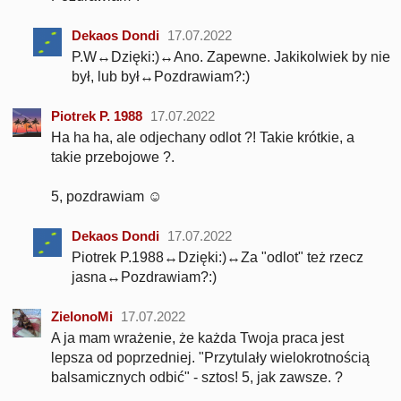
Dekaos Dondi
17.07.2022
P.W↔Dzięki:)↔Ano. Zapewne. Jakikolwiek by nie
był, lub był↔Pozdrawiam?:)
Piotrek P. 1988
17.07.2022
Ha ha ha, ale odjechany odlot ?! Takie krótkie, a
takie przebojowe ?.
5, pozdrawiam ☺️
Dekaos Dondi
17.07.2022
Piotrek P.1988↔Dzięki:)↔Za "odlot" też rzecz
jasna↔Pozdrawiam?:)
ZielonoMi
17.07.2022
A ja mam wrażenie, że każda Twoja praca jest
lepsza od poprzedniej. "Przytulały wielokrotnością
balsamicznych odbić" - sztos! 5, jak zawsze. ?