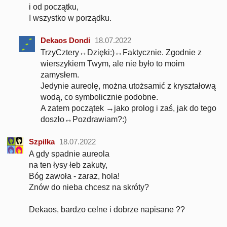
i od początku,
I wszystko w porządku.
Dekaos Dondi
18.07.2022
TrzyCztery↔Dzięki:)↔Faktycznie. Zgodnie z
wierszykiem Twym, ale nie było to moim
zamysłem.
Jedynie aureolę, można utożsamić z kryształową
wodą, co symbolicznie podobne.
A zatem początek →jako prolog i zaś, jak do tego
doszło↔Pozdrawiam?:)
Szpilka
18.07.2022
A gdy spadnie aureola
na ten łysy łeb zakuty,
Bóg zawoła - zaraz, hola!
Znów do nieba chcesz na skróty?
Dekaos, bardzo celne i dobrze napisane ??