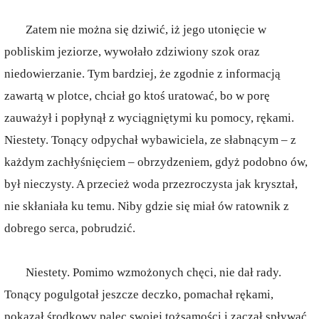
Zatem nie można się dziwić, iż jego utonięcie w
pobliskim jeziorze, wywołało zdziwiony szok oraz
niedowierzanie. Tym bardziej, że zgodnie z informacją
zawartą w plotce, chciał go ktoś uratować, bo w porę
zauważył i popłynął z wyciągniętymi ku pomocy, rękami.
Niestety. Tonący odpychał wybawiciela, ze słabnącym – z
każdym zachłyśnięciem – obrzydzeniem, gdyż podobno ów,
był nieczysty. A przecież woda przezroczysta jak kryształ,
nie skłaniała ku temu. Niby gdzie się miał ów ratownik z
dobrego serca, pobrudzić.
Niestety. Pomimo wzmożonych chęci, nie dał rady.
Tonący pogulgotał jeszcze deczko, pomachał rękami,
pokazał środkowy palec swojej tożsamości i zaczął spływać