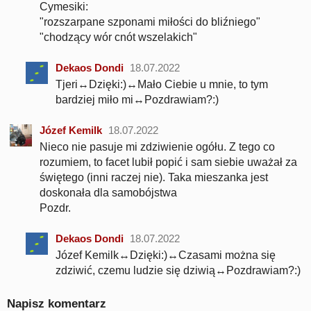
Cymesiki:
"rozszarpane szponami miłości do bliźniego"
"chodzący wór cnót wszelakich"
Dekaos Dondi
18.07.2022
Tjeri↔Dzięki:)↔Mało Ciebie u mnie, to tym
bardziej miło mi↔Pozdrawiam?:)
Józef Kemilk
18.07.2022
Nieco nie pasuje mi zdziwienie ogółu. Z tego co
rozumiem, to facet lubił popić i sam siebie uważał za
świętego (inni raczej nie). Taka mieszanka jest
doskonała dla samobójstwa
Pozdr.
Dekaos Dondi
18.07.2022
Józef Kemilk↔Dzięki:)↔Czasami można się
zdziwić, czemu ludzie się dziwią↔Pozdrawiam?:)
Napisz komentarz