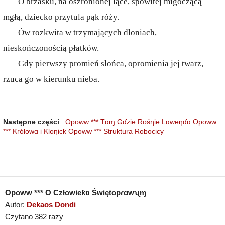
O brzasku, na oszronionej łące, spowitej migoczącą
mgłą, dziecko przytula pąk róży.
Ów rozkwita w trzymających dłoniach,
nieskończonością płatków.
Gdy pierwszy promień słońca, opromienia jej twarz,
rzuca go w kierunku nieba.
Następne części
:
Opoww *** Tɑɱ Gɗzie Rośƞie Lɑweƞɗɑ
Opoww
*** Kɾólowɑ i Kloƞicƙ
Opoww *** Struktura Robocicy
Opoww *** O Człowieƙʋ Świętopɾɑwʯɱ
Autor:
Dekaos Dondi
Czytano 382 razy