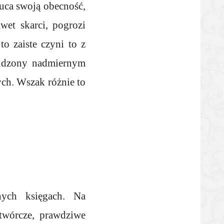
uca swoją obecność,
wet skarci, pogrozi
o zaiste czyni to z
kudzony nadmiernym
ch. Wszak różnie to
nych księgach. Na
 twórcze, prawdziwe