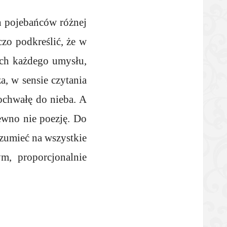
h pojebańców różnej
zo podkreślić, że w
ych każdego umysłu,
, w sensie czytania
pochwałę do nieba. A
ewno nie poezję. Do
ozumieć na wszystkie
m, proporcjonalnie