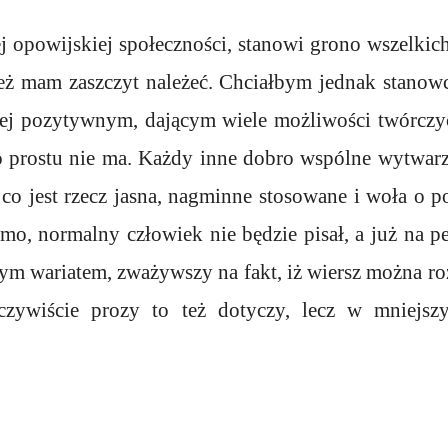
j opowijskiej społeczności, stanowi grono wszelkic
też mam zaszczyt należeć. Chciałbym jednak stanowc
ziej pozytywnym, dającym wiele możliwości twórcz
o prostu nie ma. Każdy inne dobro wspólne wytwarza
co jest rzecz jasna, nagminne stosowane i woła o 
mo, normalny człowiek nie będzie pisał, a już na p
nym wariatem, zważywszy na fakt, iż wiersz można r
Oczywiście prozy to też dotyczy, lecz w mniejszy