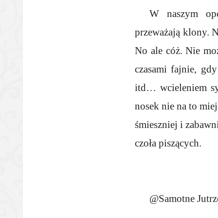
W naszym opow
przeważają klony. N
No ale cóż. Nie moż
czasami fajnie, gd
itd… wcieleniem s
nosek nie na to mie
śmieszniej i zabawn
czoła piszących.
@Samotne Jutr