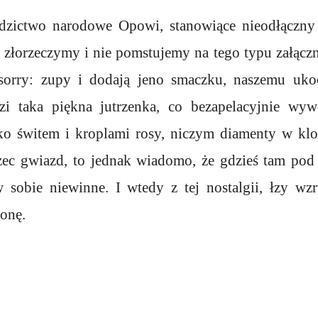
edzictwo narodowe Opowi, stanowiące nieodłączny 
złorzeczymy i nie pomstujemy na tego typu załączn
orry: zupy i dodają jeno smaczku, naszemu uko
i taka piękna jutrzenka, co bezapelacyjnie wywo
o świtem i kroplami rosy, niczym diamenty w klo
rzec gwiazd, to jednak wiadomo, że gdzieś tam pod 
 sobie niewinne. I wtedy z tej nostalgii, łzy wz
ronę.