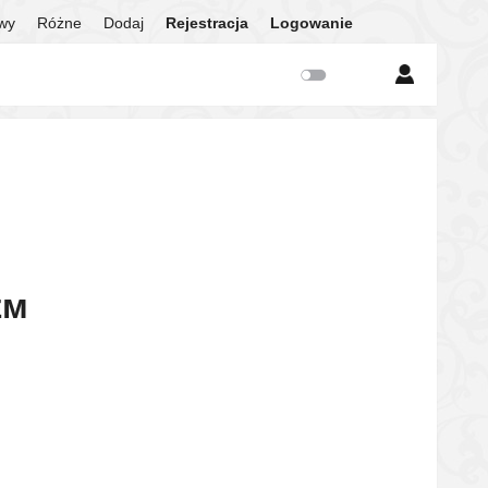
twy
Różne
Dodaj
Rejestracja
Logowanie
ᴇᴍ