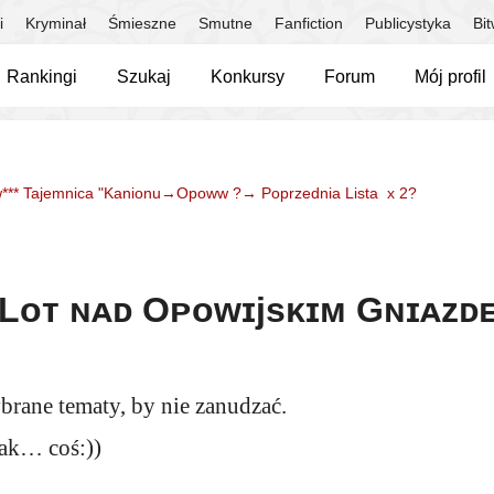
i
Kryminał
Śmieszne
Smutne
Fanfiction
Publicystyka
Bi
Rankingi
Szukaj
Konkursy
Forum
Mój profil
*** Tajemnica "Kanionu→Opoww ?→ Poprzednia Lista x 2?
 Lᴏᴛ ɴᴀᴅ Oᴘᴏᴡɪjsᴋɪᴍ Gɴɪᴀᴢᴅ
brane tematy, by nie zanudzać.
ak… coś:))