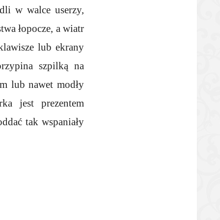
adli w walce userzy,
twa łopocze, a wiatr
klawisze lub ekrany
rzypina szpilką na
em lub nawet modły
rka jest prezentem
oddać tak wspaniały