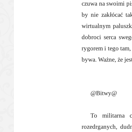
czuwa na swoimi pi
by nie zakłócać ta
wirtualnym paluszk
dobroci serca swe
rygorem i tego tam
bywa. Ważne, że jest
@Bitwy@
To militarna 
rozedrganych, dudn