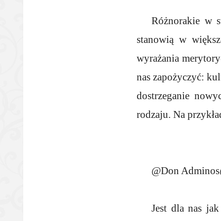
Różnorakie w sw
stanowią w większ
wyrażania merytoryc
nas zapożyczyć: kul
dostrzeganie nowy
rodzaju. Na przykł
@Don Admino
Jest dla nas ja