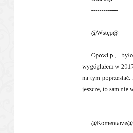
-------------
@Wstęp@
Opowi.pl, było
wygóglałem w 2017r.
na tym poprzestać. 
jeszcze, to sam nie 
@Komentarze@