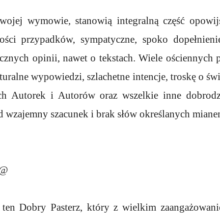
ojej wymowie, stanowią integralną część opowijs
ości przypadków, sympatyczne, spoko dopełnienie
znych opinii, nawet o tekstach. Wiele ościennych 
turalne wypowiedzi, szlachetne intencje, troskę o św
ch Autorek i Autorów oraz wszelkie inne dobrodzi
ad wzajemny szacunek i brak słów określanych miane
s@
k ten Dobry Pasterz, który z wielkim zaangażowan