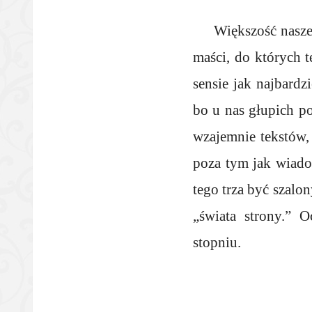
Większość nasze
maści, do których 
sensie jak najbard
bo u nas głupich p
wzajemnie tekstów, 
poza tym jak wiado
tego trza być szalo
„świata strony.” 
stopniu.