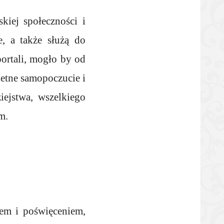
kiej społeczności i
, a także służą do
portali, mogło by od
ietne samopoczucie i
ejstwa, wszelkiego
m.
iem i poświęceniem,