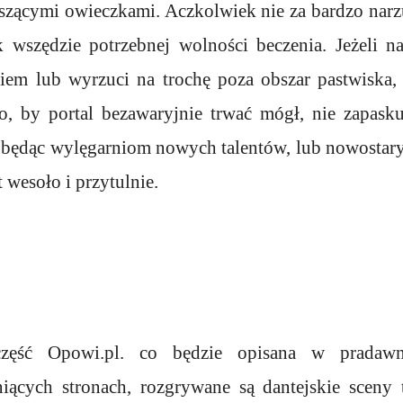
szącymi owieczkami. Aczkolwiek nie za bardzo narz
k wszędzie potrzebnej wolności beczenia. Jeżeli na
iem lub wyrzuci na trochę poza obszar pastwiska, t
go, by portal bezawaryjnie trwać mógł, nie zapas
, będąc wylęgarniom nowych talentów, lub nowostary
 wesoło i przytulnie.
część Opowi.pl. co będzie opisana w pradaw
iących stronach, rozgrywane są dantejskie sceny