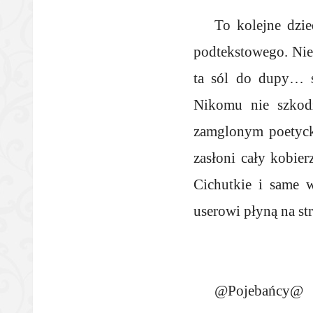
To kolejne dzi
podtekstowego. Nie 
ta sól do dupy… s
Nikomu nie szkodz
zamglonym poetyck
zasłoni cały kobie
Cichutkie i same w
userowi płyną na st
@Pojebańcy@