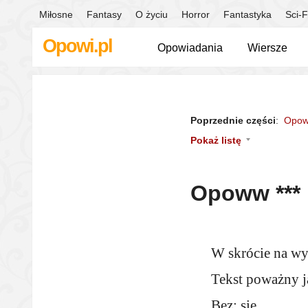
Miłosne
Fantasy
O życiu
Horror
Fantastyka
Sci-F
Opowi.pl
Opowiadania
Wiersze
Poprzednie części
:
Opow
Pokaż listę
Opoww ***
W skrócie na wy
Tekst poważny j
Bez: się.