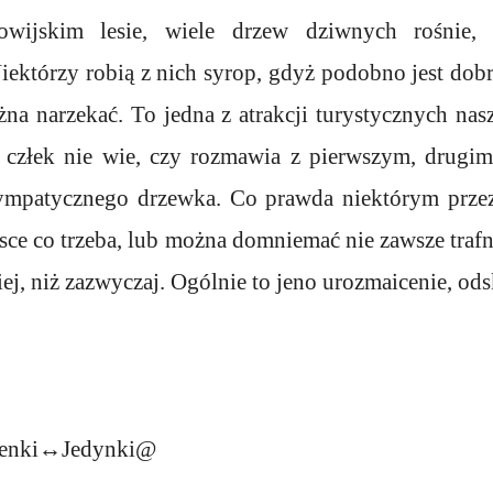
ijskim lesie, wiele drzew dziwnych rośnie, 
iektórzy robią z nich syrop, gdyż podobno jest dob
na narzekać. To jedna z atrakcji turystycznych nas
y człek nie wie, czy rozmawia z pierwszym, drugim
ympatycznego drzewka. Co prawda niektórym przez
jsce co trzeba, lub można domniemać nie zawsze trafni
iej, niż zazwyczaj. Ogólnie to jeno urozmaicenie, ods
zenki↔Jedynki@