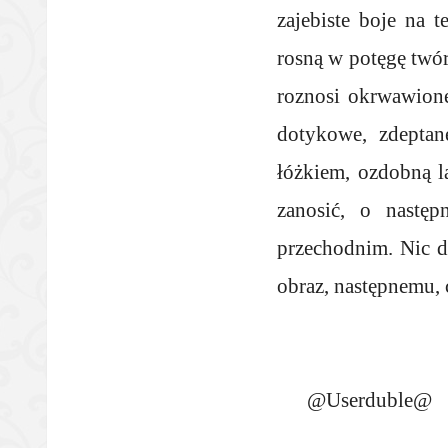
zajebiste boje na t
rosną w potęgę twór
roznosi okrwawione
dotykowe, zdeptan
łóżkiem, ozdobną 
zanosić, o następ
przechodnim. Nic d
obraz, następnemu, 
@Userduble@