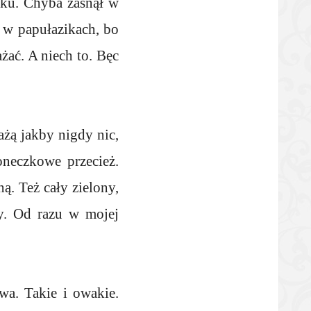
óżku. Chyba zasnął w
 w papułazikach, bo
żać. A niech to. Bęc
ażą jakby nigdy nic,
oneczkowe przecież.
ą. Też cały zielony,
ty. Od razu w mojej
wa. Takie i owakie.