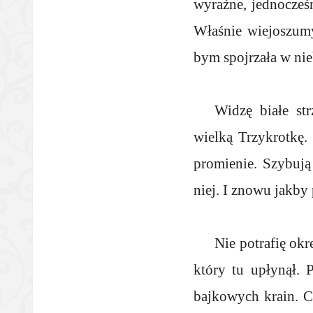
wyraźne, jednocześn
Właśnie wiejoszumy
bym spojrzała w nie
Widzę białe str
wielką Trzykrotkę.
promienie. Szybuj
niej. I znowu jakby 
Nie potrafię okr
który tu upłynął. 
bajkowych krain. C