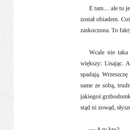
E tam… ale tu je
został obiadem. Co
zaskoczona. To fak
Wcale nie taka 
większy: Lisając. 
spadają. Wrzeszczę 
same ze sobą, trud
jakiegoś grzbodomka
stąd ni zowąd, słysz
–– A ty kto?