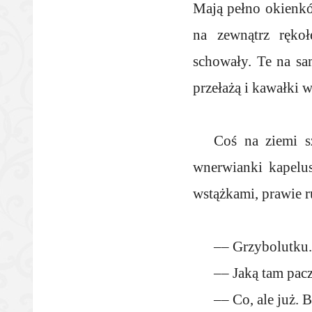
Mają pełno okienkó
na zewnątrz ręko
schowały. Te na sa
przełażą i kawałki w
Coś na ziemi s
wnerwianki kapelus
wstążkami, prawie r
–– Grzybolutku. 
–– Jaką tam pacz
–– Co, ale już. 