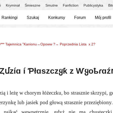
i
Kryminał
Śmieszne
Smutne
Fanfiction
Publicystyka
Bi
Rankingi
Szukaj
Konkursy
Forum
Mój profil
*** Tajemnica "Kanionu→Opoww ?→ Poprzednia Lista x 2?
Ȥմzíɑ í Ƥłɑszϲzყƙ z Ⱳყoҍɾɑź
ią i leżę w chorym łóżeczku, bo strasznie skrzypi, g
rzynkę lub jasiek pod głową strasznie przeziębiony. 
e psikać wewnętrznie, gdyż nie ma chusteczki,