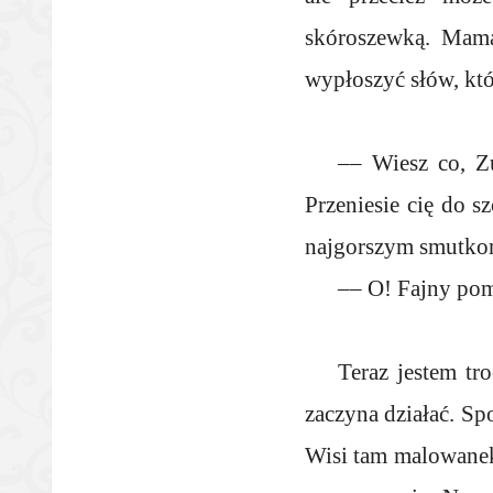
skóroszewką. Mama
wypłoszyć słów, kt
–– Wiesz co, Zu
Przeniesie cię do s
najgorszym smutko
–– O! Fajny po
Teraz jestem tr
zaczyna działać. Sp
Wisi tam malowanek,