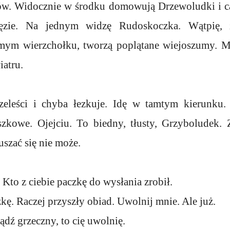
w. Widocznie w środku domowują Drzewoludki i ca
łęzie. Na jednym widzę Rudoskoczka. Wątpię, 
mym wierzchołku, tworzą poplątane wiejoszumy. Mi
iatru.
zeleści i chyba łezkuje. Idę w tamtym kierunku. 
zkowe. Ojejciu. To biedny, tłusty, Grzyboludek.
uszać się nie może.
Kto z ciebie paczkę do wysłania zrobił.
kę. Raczej przyszły obiad. Uwolnij mnie. Ale już.
Bądź grzeczny, to cię uwolnię.