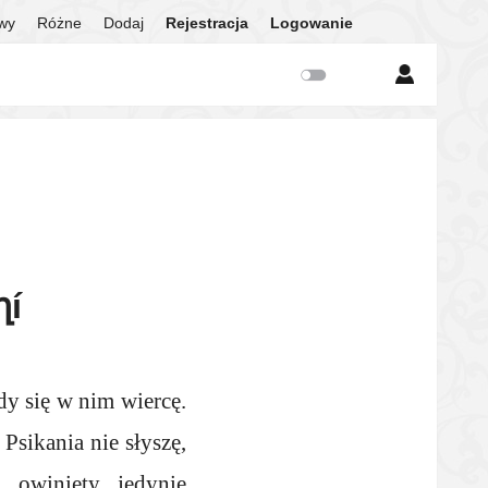
twy
Różne
Dodaj
Rejestracja
Logowanie
ղí
dy się w nim wiercę.
Psikania nie słyszę,
 owinięty jedynie