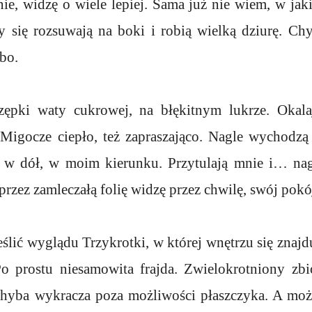
ie, widzę o wiele lepiej. Sama już nie wiem, w jaki
 się rozsuwają na boki i robią wielką dziurę. Chy
bo.
zępki waty cukrowej, na błękitnym lukrze. Okala
 Migocze ciepło, też zapraszająco. Nagle wychodzą 
ą w dół, w moim kierunku. Przytulają mnie i… nag
przez zamleczałą folię widzę przez chwilę, swój pokó
eślić wyglądu Trzykrotki, w której wnętrzu się znajdu
Po prostu niesamowita frajda. Zwielokrotniony zbió
hyba wykracza poza możliwości płaszczyka. A moż