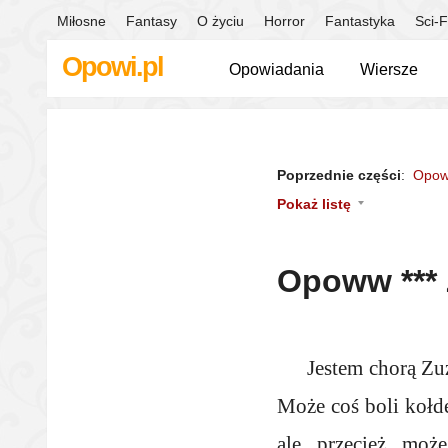
Miłosne
Fantasy
O życiu
Horror
Fantastyka
Sci-F
Opowi.pl
Opowiadania
Wiersze
Poprzednie części
:
Opow
Pokaż listę
Opoww *** 
Jestem chorą Zuz
Może coś boli kołde
ale przecież moż