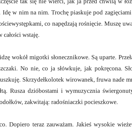
częście tak się nie wierci, jak ja przed chwilą w ł
. Idę w nim na nim. Trochę piaskuje pod zagięciami
ościewystępkami, co napędzają rośnięcie. Muszę uwa
w całości wstaję.
Widzę wokół migotki słonecznikowe. Są uparte. Przeł
szczaki. No nie, co ja słówkuje, jak pokręcona. Sł
 uszkuję. Skrzydełkolotek wirowanek, fruwa nade mn
ółtą. Rusza dzióbostami i wymuzycznia świergonu
odołków, zakwitają: radośniaczki pocieszkowe.
o. Dopiero teraz zauważam. Jakieś wysokie wieże