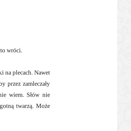
 to wróci.
i na plecach. Nawet
by przez zamleczały
nie wiem. Słów nie
lgotną twarzą. Może