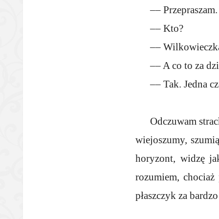
–– Przepraszam.
–– Kto?
–– Wilkowieczk
–– A co to za dz
–– Tak. Jedna czę
Odczuwam strach
wiejoszumy, szumią
horyzont, widzę j
rozumiem, chociaż 
płaszczyk za bardzo