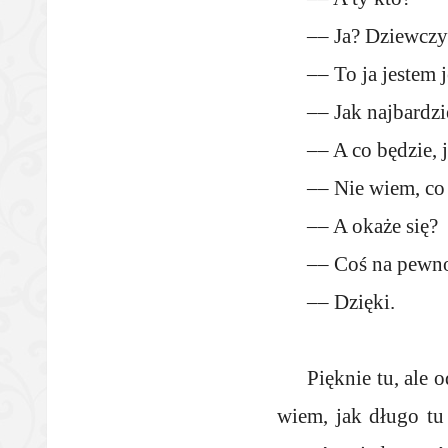
–– Ja? Dziewczy
–– To ja jestem j
–– Jak najbardzi
–– A co będzie, 
–– Nie wiem, co
–– A okaże się?
–– Coś na pewn
–– Dzięki.
Pięknie tu, ale 
wiem, jak długo tu