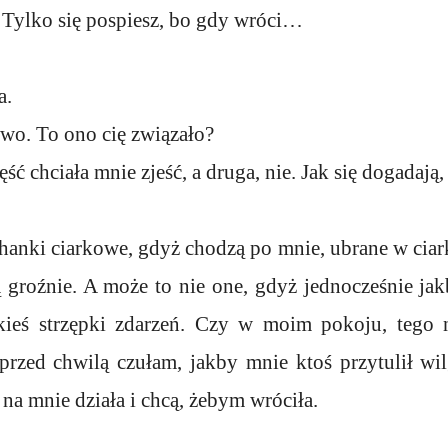
 Tylko się pospiesz, bo gdy wróci…
a.
iwo. To ono cię związało?
ść chciała mnie zjeść, a druga, nie. Jak się dogadają,
anki ciarkowe, gdyż chodzą po mnie, ubrane w ciark
 groźnie. A może to nie one, gdyż jednocześnie jak
akieś strzępki zdarzeń. Czy w moim pokoju, tego 
przed chwilą czułam, jakby mnie ktoś przytulił wi
 na mnie działa i chcą, żebym wróciła.