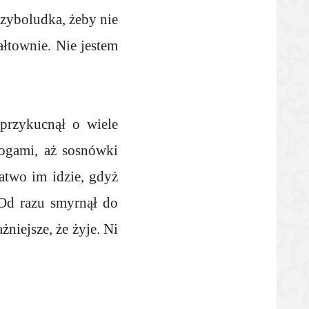
rzyboludka, żeby nie
łtownie. Nie jestem
 przykucnął o wiele
nogami, aż sosnówki
łatwo im idzie, gdyż
 Od razu smyrnął do
niejsze, że żyje. Ni