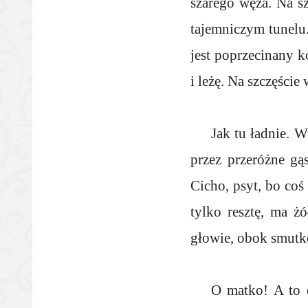
szarego węża. Na sz
tajemniczym tunelu
jest poprzecinany k
i leżę. Na szczęście 
Jak tu ładnie. 
przez przeróżne gą
Cicho, psyt, bo coś
tylko resztę, ma ż
głowie, obok smutk
O matko! A to c