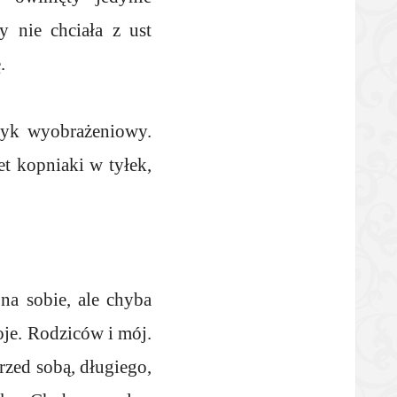
 nie chciała z ust
.
czyk wyobrażeniowy.
et kopniaki w tyłek,
 na sobie, ale chyba
oje. Rodziców i mój.
rzed sobą, długiego,