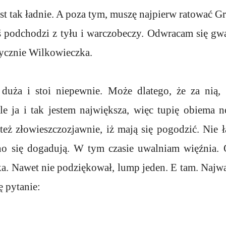
st tak ładnie. A poza tym, muszę najpierw ratować G
ś podchodzi z tyłu i warczobeczy. Odwracam się gwa
tycznie Wilkowieczka.
duża i stoi niepewnie. Może dlatego, że za nią,
Ale ja i tak jestem największa, więc tupię obiema 
też złowieszczozjawnie, iż mają się pogodzić. Nie 
no się dogadują. W tym czasie uwalniam więźnia.
. Nawet nie podziękował, lump jeden. E tam. Najważ
ę pytanie: