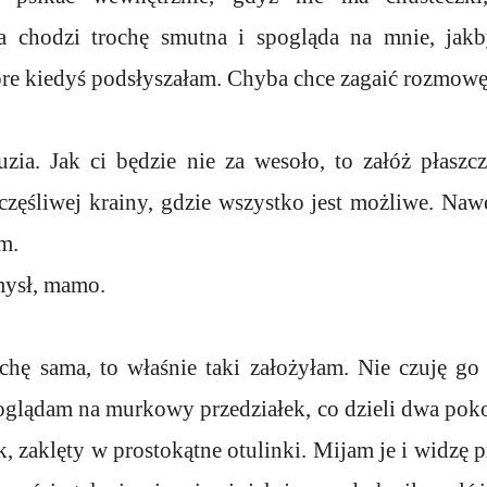
 chodzi trochę smutna i spogląda na mnie, jakby
óre kiedyś podsłyszałam. Chyba chce zagaić rozmowę
zia. Jak ci będzie nie za wesoło, to załóż płasz
zczęśliwej krainy, gdzie wszystko jest możliwe. Naw
m.
mysł, mamo.
ochę sama, to właśnie taki założyłam. Nie czuję go
oglądam na murkowy przedziałek, co dzieli dwa pok
 zaklęty w prostokątne otulinki. Mijam je i widzę p