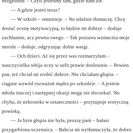
bezgłośnie. – Czyli jesteśmy tam, gdzie nam źle.
–– A gdzie jesteś teraz?
–– W szkole – smutnieje. – No właśnie tłumaczę. Chcę
dostać ocenę motywacyjną, to będzie mi dobrze – dodaje
zachłannie, acz pewna swego. – Tak postawa wzmacnia moje
morale – dodaje, odgryzając dolne wargi.
–– Och dzieci. Aż się przez was rozmarzyłam –
nauczycielka wbija oczy w sufit prawie dosłownie. – Pewien
pan, też chciał mi zrobić dobrze. Nie chciałam głupia. –
ciągnie wzwód rozważań mądra po szkodzie. – A jestem
młoda inaczej i następnej okazji mogę nie doczekać. No
chyba, że nekroseks w ostateczności – przytupuje erotyczną
powieką.
–– Ja bym głupia nie była, proszę pani – hałasi
przygarbiona uczennica. – Babcia mi wytłumaczyła, że dobro