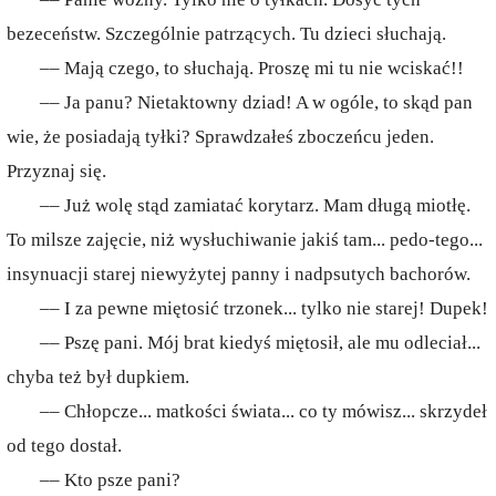
bezeceństw. Szczególnie patrzących. Tu dzieci słuchają.
–– Mają czego, to słuchają. Proszę mi tu nie wciskać!!
–– Ja panu? Nietaktowny dziad! A w ogóle, to skąd pan
wie, że posiadają tyłki? Sprawdzałeś zboczeńcu jeden.
Przyznaj się.
–– Już wolę stąd zamiatać korytarz. Mam długą miotłę.
To milsze zajęcie, niż wysłuchiwanie jakiś tam... pedo-tego...
insynuacji starej niewyżytej panny i nadpsutych bachorów.
–– I za pewne miętosić trzonek... tylko nie starej! Dupek!
–– Pszę pani. Mój brat kiedyś miętosił, ale mu odleciał...
chyba też był dupkiem.
–– Chłopcze... matkości świata... co ty mówisz... skrzydeł
od tego dostał.
–– Kto psze pani?