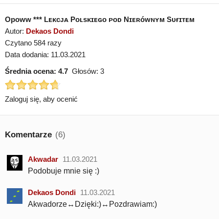
Opoww *** Lᴇᴋᴄᴊᴀ Pᴏʟsᴋɪᴇɢᴏ ᴘᴏᴅ Nɪᴇʀóᴡɴʏᴍ Sᴜғɪᴛᴇᴍ
Autor:
Dekaos Dondi
Czytano 584 razy
Data dodania: 11.03.2021
Średnia ocena:
4.7
Głosów:
3
Zaloguj się, aby ocenić
Komentarze
(6)
Akwadar
11.03.2021
Podobuje mnie się :)
Dekaos Dondi
11.03.2021
Akwadorze↔Dzięki:)↔Pozdrawiam:)