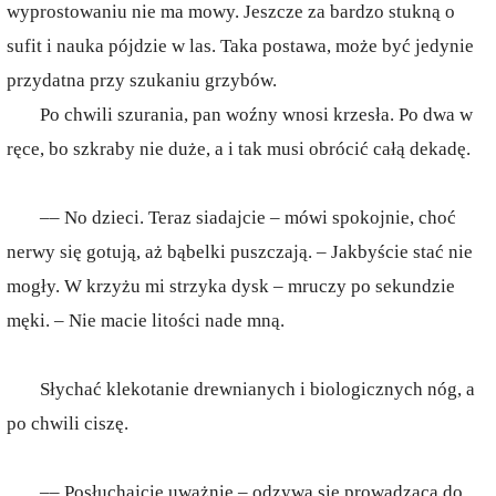
wyprostowaniu nie ma mowy. Jeszcze za bardzo stukną o
sufit i nauka pójdzie w las. Taka postawa, może być jedynie
przydatna przy szukaniu grzybów.
Po chwili szurania, pan woźny wnosi krzesła. Po dwa w
ręce, bo szkraby nie duże, a i tak musi obrócić całą dekadę.
–– No dzieci. Teraz siadajcie – mówi spokojnie, choć
nerwy się gotują, aż bąbelki puszczają. – Jakbyście stać nie
mogły. W krzyżu mi strzyka dysk – mruczy po sekundzie
męki. – Nie macie litości nade mną.
Słychać klekotanie drewnianych i biologicznych nóg, a
po chwili ciszę.
–– Posłuchajcie uważnie – odzywa się prowadząca do