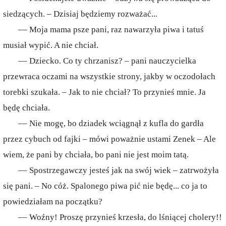
siedzących. – Dzisiaj będziemy rozważać...
–– Moja mama psze pani, raz nawarzyła piwa i tatuś
musiał wypić. A nie chciał.
–– Dziecko. Co ty chrzanisz? – pani nauczycielka
przewraca oczami na wszystkie strony, jakby w oczodołach
torebki szukała. – Jak to nie chciał? To przynieś mnie. Ja
będę chciała.
–– Nie mogę, bo dziadek wciągnął z kufla do gardła
przez cybuch od fajki – mówi poważnie ustami Zenek – Ale
wiem, że pani by chciała, bo pani nie jest moim tatą.
–– Spostrzegawczy jesteś jak na swój wiek – zatrwożyła
się pani. – No cóż. Spalonego piwa pić nie będę... co ja to
powiedziałam na początku?
–– Woźny! Proszę przynieś krzesła, do lśniącej cholery!!