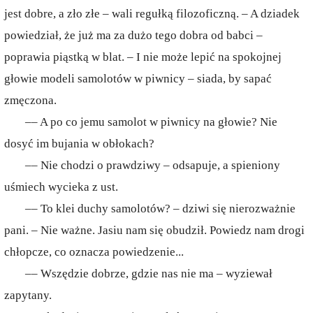
jest dobre, a zło złe – wali regułką filozoficzną. – A dziadek
powiedział, że już ma za dużo tego dobra od babci –
poprawia piąstką w blat. – I nie może lepić na spokojnej
głowie modeli samolotów w piwnicy – siada, by sapać
zmęczona.
–– A po co jemu samolot w piwnicy na głowie? Nie
dosyć im bujania w obłokach?
–– Nie chodzi o prawdziwy – odsapuje, a spieniony
uśmiech wycieka z ust.
–– To klei duchy samolotów? – dziwi się nierozważnie
pani. – Nie ważne. Jasiu nam się obudził. Powiedz nam drogi
chłopcze, co oznacza powiedzenie...
–– Wszędzie dobrze, gdzie nas nie ma – wyziewał
zapytany.