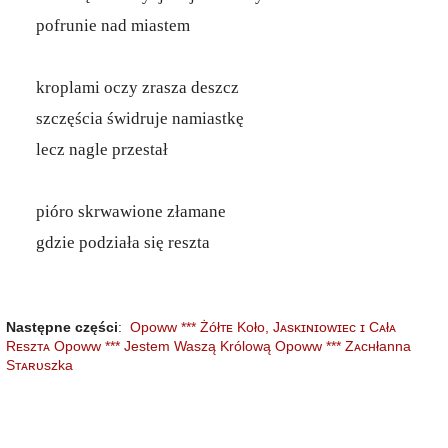
pofrunie nad miastem
kroplami oczy zrasza deszcz
szczęścia świdruje namiastkę
lecz nagle przestał
pióro skrwawione złamane
gdzie podziała się reszta
Następne części
:
Opoww *** Żółᴛᴇ Kᴏło, Jᴀsᴋɪɴɪᴏᴡɪᴇᴄ ɪ Cᴀłᴀ
Rᴇsᴢᴛᴀ
Opoww *** Jestem Waszą Królową
Opoww *** Zᴀᴄʜłanna
Sᴛᴀʀᴜszka