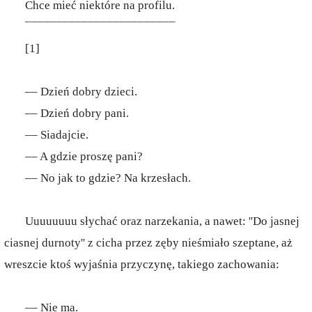
Chce mieć niektóre na profilu.
¯¯¯¯¯¯¯¯¯¯¯¯¯¯¯¯¯¯¯¯¯¯¯¯
[1]
–– Dzień dobry dzieci.
–– Dzień dobry pani.
–– Siadajcie.
–– A gdzie proszę pani?
–– No jak to gdzie? Na krzesłach.
Uuuuuuuu słychać oraz narzekania, a nawet: ''Do jasnej
ciasnej durnoty'' z cicha przez zęby nieśmiało szeptane, aż
wreszcie ktoś wyjaśnia przyczynę, takiego zachowania:
–– Nie ma.