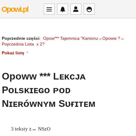
Opowi.pl
Poprzednie części
:
Opow*** Tajemnica "Kanionu→Opoww ?→
Poprzednia Lista x 2?
Pokaż listę
Opoww *** Lᴇᴋᴄᴊᴀ
Pᴏʟsᴋɪᴇɢᴏ ᴘᴏᴅ
Nɪᴇʀóᴡɴʏᴍ Sᴜғɪᴛᴇᴍ
3 teksty z↔ NSzO