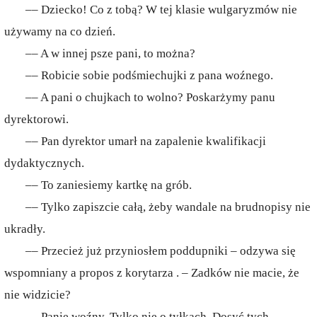
–– Dziecko! Co z tobą? W tej klasie wulgaryzmów nie
używamy na co dzień.
–– A w innej psze pani, to można?
–– Robicie sobie podśmiechujki z pana woźnego.
–– A pani o chujkach to wolno? Poskarżymy panu
dyrektorowi.
–– Pan dyrektor umarł na zapalenie kwalifikacji
dydaktycznych.
–– To zaniesiemy kartkę na grób.
–– Tylko zapiszcie całą, żeby wandale na brudnopisy nie
ukradły.
–– Przecież już przyniosłem poddupniki – odzywa się
wspomniany a propos z korytarza . – Zadków nie macie, że
nie widzicie?
–– Panie woźny. Tylko nie o tyłkach. Dosyć tych