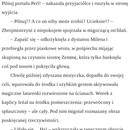
Pilnuj portalu Perl! – nakazała przyjaciółce i ruszyła w stronę
wyjścia.
– Pilnuj!? A co on niby może zrobić! Ucieknie!? –
Zbrojmistrzyni z niepokojem spojrzała w migoczącą otchłań.
– Zapaść się – odkrzyknęła z dystansu Milena i
przebiegła przez piaskowe wrota, w pośpiechu mijając
skupioną na czytaniu siostrę Zemmę, która tylko burknęła
coś pod nosem i pokręciła głową.
Chwilę później zdyszana mistyczka, dopadła do swojej
celi, wparowała do środka i szybkim gestem aktywowała
magiczne latarenki rozwieszone na ścianach. Worek z
kaplicy leżał na środku pomieszczenia: przewrócony i
spłaszczony – ale cały. Pod nim migotał rozmazany obraz
poskręcanej rzeczywistości.
– Udało się… Ha! – wykrzyczała w tanecznym obrocie.