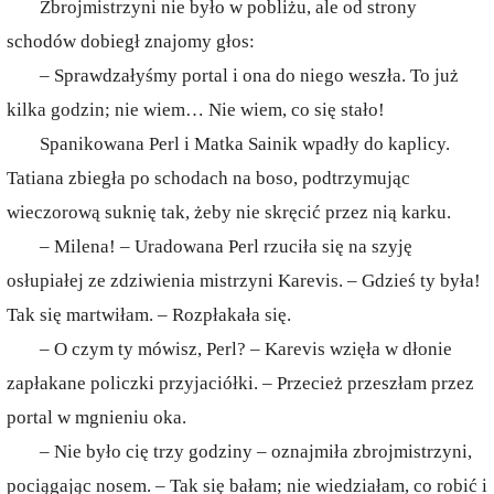
Zbrojmistrzyni nie było w pobliżu, ale od strony
schodów dobiegł znajomy głos:
– Sprawdzałyśmy portal i ona do niego weszła. To już
kilka godzin; nie wiem… Nie wiem, co się stało!
Spanikowana Perl i Matka Sainik wpadły do kaplicy.
Tatiana zbiegła po schodach na boso, podtrzymując
wieczorową suknię tak, żeby nie skręcić przez nią karku.
– Milena! – Uradowana Perl rzuciła się na szyję
osłupiałej ze zdziwienia mistrzyni Karevis. – Gdzieś ty była!
Tak się martwiłam. – Rozpłakała się.
– O czym ty mówisz, Perl? – Karevis wzięła w dłonie
zapłakane policzki przyjaciółki. – Przecież przeszłam przez
portal w mgnieniu oka.
– Nie było cię trzy godziny – oznajmiła zbrojmistrzyni,
pociągając nosem. – Tak się bałam; nie wiedziałam, co robić i