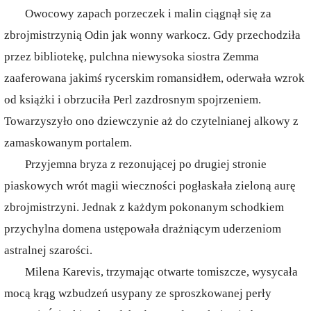
Owocowy zapach porzeczek i malin ciągnął się za
zbrojmistrzynią Odin jak wonny warkocz. Gdy przechodziła
przez bibliotekę, pulchna niewysoka siostra Zemma
zaaferowana jakimś rycerskim romansidłem, oderwała wzrok
od książki i obrzuciła Perl zazdrosnym spojrzeniem.
Towarzyszyło ono dziewczynie aż do czytelnianej alkowy z
zamaskowanym portalem.
Przyjemna bryza z rezonującej po drugiej stronie
piaskowych wrót magii wieczności pogłaskała zieloną aurę
zbrojmistrzyni. Jednak z każdym pokonanym schodkiem
przychylna domena ustępowała drażniącym uderzeniom
astralnej szarości.
Milena Karevis, trzymając otwarte tomiszcze, wysycała
mocą krąg wzbudzeń usypany ze sproszkowanej perły