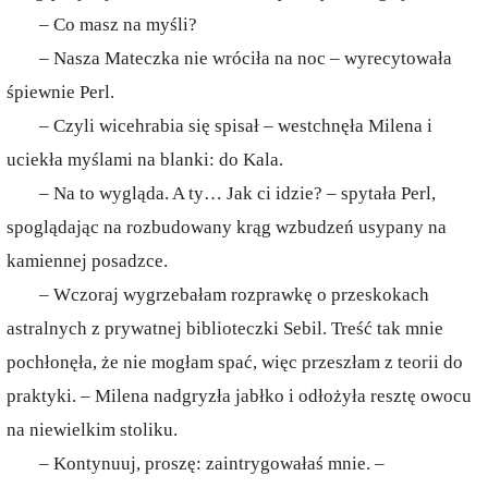
– Co masz na myśli?
– Nasza Mateczka nie wróciła na noc – wyrecytowała
śpiewnie Perl.
– Czyli wicehrabia się spisał – westchnęła Milena i
uciekła myślami na blanki: do Kala.
– Na to wygląda. A ty… Jak ci idzie? – spytała Perl,
spoglądając na rozbudowany krąg wzbudzeń usypany na
kamiennej posadzce.
– Wczoraj wygrzebałam rozprawkę o przeskokach
astralnych z prywatnej biblioteczki Sebil. Treść tak mnie
pochłonęła, że nie mogłam spać, więc przeszłam z teorii do
praktyki. – Milena nadgryzła jabłko i odłożyła resztę owocu
na niewielkim stoliku.
– Kontynuuj, proszę: zaintrygowałaś mnie. –