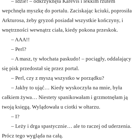
– Idzie! – odkrzyknęła Karevis i lekkim rzutem
wepchnęła myszkę do portalu. Zaciskając kciuki, poprosiła
Arkturosa, żeby gryzoń posiadał wszystkie kończyny, i
wnętrzności wewnątrz ciała, kiedy pokona przeskok.
– AAA!!
– Perl?
– A masz, ty włochata paskudo! – pociągły, oddalający
się pisk przedostał się przez portal.
– Perl, czy z myszą wszystko w porządku?
– Jakby to ująć… Kiedy wyskoczyła na mnie, była
całkiem żywa… Niestety spanikowałam i grzmotnęłam ją
twoją księgą. Wylądowała u ciotki w ołtarzu.
– I?
– Leży i drga spastycznie… ale to raczej od uderzenia.
Prócz tego wygląda na całą.