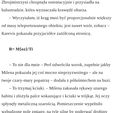
Zbrojmistrzyni chrupnęła ostentacyjnie i przysiadła na
balustradzie, która wyznaczała krawędź ołtarza.
– Wyczytałam, iż krąg musi być proporcjonalnie większy
od masy teleportowanego obiektu; jest nawet wzór, zobacz –
Karevis pokazała przyjaciółce zażółconą stronicę.
R= M{oz}/Ti
– To nie dla mnie – Perl odwróciła wzrok, zupełnie jakby
Milena pokazała jej coś mocno nieprzyzwoitego – ale na
twoje czary-mary popatrzę – dodała z półuśmiechem na buzi.
– To trzymaj kciuki. – Milena zakasała rękawy szarego
habitu i złożyła palce wskazujące i kciuki w trójkąt. Jej oczy
spłynęły metaliczną szarością. Pomieszczenie wypełniło
wzbudzone pole zmiany, na tyle silne by poderwać drobiny