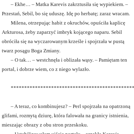
– Ekhe… – Matka Karevis zakrztusiła się wypiekiem. –
Przestań, Sebil, bo się uduszę. Idę po herbatę; zaraz wracam.
Milena, otrzepując habit z okruchów, opuściła kaplicę
Arkturosa, żeby zaparzyć imbryk kojącego naparu. Sebil
obróciła się na wyczarowanym krześle i spojrzała w pustą
twarz posągu Boga Zmiany.
– O tak… – westchnęła i oblizała wąsy. – Pamiętam ten
portal, i dobrze wiem, co z niego wylazło.
*********************************************
– A teraz, co kombinujesz? – Perl spojrzała na opatrzoną
glifami, rozmytą dziurę, która falowała na granicy istnienia,
mieszając obrazy z obu stron przeskoku.