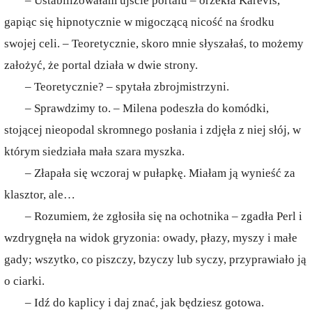
– Ustabilizowałam ujście portalu – orzekła Karevis,
gapiąc się hipnotycznie w migoczącą nicość na środku
swojej celi. – Teoretycznie, skoro mnie słyszałaś, to możemy
założyć, że portal działa w dwie strony.
– Teoretycznie? – spytała zbrojmistrzyni.
– Sprawdzimy to. – Milena podeszła do komódki,
stojącej nieopodal skromnego posłania i zdjęła z niej słój, w
którym siedziała mała szara myszka.
– Złapała się wczoraj w pułapkę. Miałam ją wynieść za
klasztor, ale…
– Rozumiem, że zgłosiła się na ochotnika – zgadła Perl i
wzdrygnęła na widok gryzonia: owady, płazy, myszy i małe
gady; wszytko, co piszczy, bzyczy lub syczy, przyprawiało ją
o ciarki.
– Idź do kaplicy i daj znać, jak będziesz gotowa.