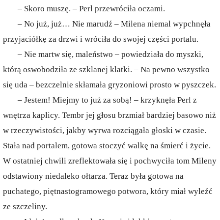
– Skoro muszę. – Perl przewróciła oczami.
– No już, już… Nie marudź – Milena niemal wypchnęła
przyjaciółkę za drzwi i wróciła do swojej części portalu.
– Nie martw się, maleństwo – powiedziała do myszki,
którą oswobodziła ze szklanej klatki. – Na pewno wszystko
się uda – bezczelnie skłamała gryzoniowi prosto w pyszczek.
– Jestem! Miejmy to już za sobą! – krzyknęła Perl z
wnętrza kaplicy. Tembr jej głosu brzmiał bardziej basowo niż
w rzeczywistości, jakby wyrwa rozciągała głoski w czasie.
Stała nad portalem, gotowa stoczyć walkę na śmierć i życie.
W ostatniej chwili zreflektowała się i pochwyciła tom Mileny
odstawiony niedaleko ołtarza. Teraz była gotowa na
puchatego, piętnastogramowego potwora, który miał wyleźć
ze szczeliny.