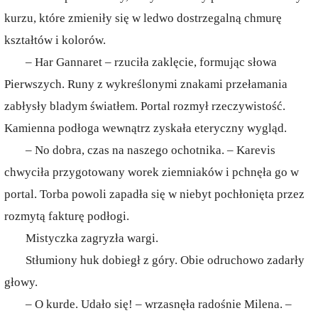
kurzu, które zmieniły się w ledwo dostrzegalną chmurę
kształtów i kolorów.
– Har Gannaret – rzuciła zaklęcie, formując słowa
Pierwszych. Runy z wykreślonymi znakami przełamania
zabłysły bladym światłem. Portal rozmył rzeczywistość.
Kamienna podłoga wewnątrz zyskała eteryczny wygląd.
– No dobra, czas na naszego ochotnika. – Karevis
chwyciła przygotowany worek ziemniaków i pchnęła go w
portal. Torba powoli zapadła się w niebyt pochłonięta przez
rozmytą fakturę podłogi.
Mistyczka zagryzła wargi.
Stłumiony huk dobiegł z góry. Obie odruchowo zadarły
głowy.
– O kurde. Udało się! – wrzasnęła radośnie Milena. –