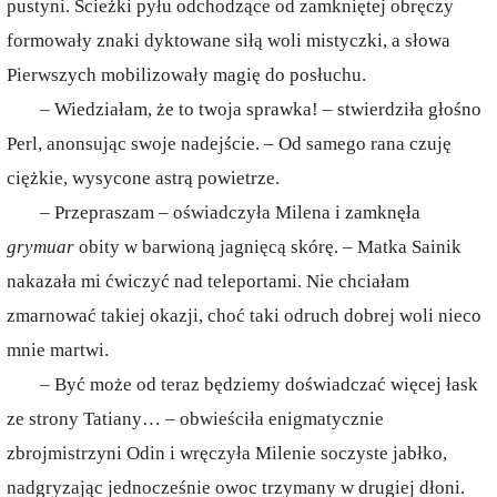
pustyni. Ścieżki pyłu odchodzące od zamkniętej obręczy
formowały znaki dyktowane siłą woli mistyczki, a słowa
Pierwszych mobilizowały magię do posłuchu.
– Wiedziałam, że to twoja sprawka! – stwierdziła głośno
Perl, anonsując swoje nadejście. – Od samego rana czuję
ciężkie, wysycone astrą powietrze.
– Przepraszam – oświadczyła Milena i zamknęła
grymuar
obity w barwioną jagnięcą skórę. – Matka Sainik
nakazała mi ćwiczyć nad teleportami. Nie chciałam
zmarnować takiej okazji, choć taki odruch dobrej woli nieco
mnie martwi.
– Być może od teraz będziemy doświadczać więcej łask
ze strony Tatiany… – obwieściła enigmatycznie
zbrojmistrzyni Odin i wręczyła Milenie soczyste jabłko,
nadgryzając jednocześnie owoc trzymany w drugiej dłoni.