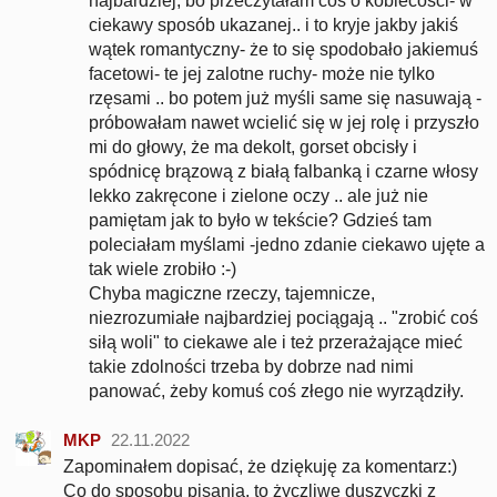
najbardziej, bo przeczytałam coś o kobiecości- w
ciekawy sposób ukazanej.. i to kryje jakby jakiś
wątek romantyczny- że to się spodobało jakiemuś
facetowi- te jej zalotne ruchy- może nie tylko
rzęsami .. bo potem już myśli same się nasuwają -
próbowałam nawet wcielić się w jej rolę i przyszło
mi do głowy, że ma dekolt, gorset obcisły i
spódnicę brązową z białą falbanką i czarne włosy
lekko zakręcone i zielone oczy .. ale już nie
pamiętam jak to było w tekście? Gdzieś tam
poleciałam myślami -jedno zdanie ciekawo ujęte a
tak wiele zrobiło :-)
Chyba magiczne rzeczy, tajemnicze,
niezrozumiałe najbardziej pociągają .. "zrobić coś
siłą woli" to ciekawe ale i też przerażające mieć
takie zdolności trzeba by dobrze nad nimi
panować, żeby komuś coś złego nie wyrządziły.
MKP
22.11.2022
Zapominałem dopisać, że dziękuję za komentarz:)
Co do sposobu pisania, to życzliwe duszyczki z