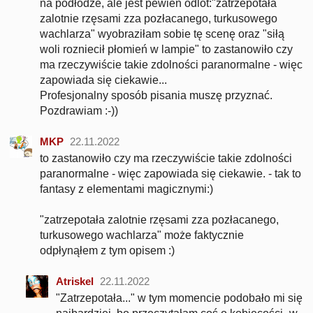
na podłodze, ale jest pewien odlot:"zatrzepotała
zalotnie rzęsami zza pozłacanego, turkusowego
wachlarza" wyobraziłam sobie tę scenę oraz "siłą
woli rozniecił płomień w lampie" to zastanowiło czy
ma rzeczywiście takie zdolności paranormalne - więc
zapowiada się ciekawie...
Profesjonalny sposób pisania muszę przyznać.
Pozdrawiam :-))
MKP
22.11.2022
to zastanowiło czy ma rzeczywiście takie zdolności
paranormalne - więc zapowiada się ciekawie. - tak to
fantasy z elementami magicznymi:)
"zatrzepotała zalotnie rzęsami zza pozłacanego,
turkusowego wachlarza" może faktycznie
odpłynąłem z tym opisem :)
Atriskel
22.11.2022
"Zatrzepotała..." w tym momencie podobało mi się