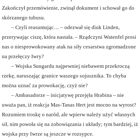
Zakończył przemówienie, zwinął dokument i schował go do
skórzanego tubusu.
– Czyli reasumując… – odezwał się diuk Linden,
przerywając ciszę, która nastała. – Rządczyni Watenfel prosi
nas o niesprowokowany atak na siły cesarstwa zgromadzone
na przełęczy Iwry?
– Wojska Sungardu najpewniej niebawem przekroczą
rzekę, naruszając granice waszego sojusznika. To chyba
można uznać za prowokację, czyż nie?
– Ambasadorze – inicjatywę przejęła Hrabina – nie
uważa pan, iż reakcja Mas-Tanas Hert jest mocno na wyrost?
Rozumiem troskę o naród, ale wpierw należy użyć własnych
sił, nim powoła się na zobowiązania i układy; tym bardziej, iż
wojska przy Iwrze są jeszcze w rozsypce.