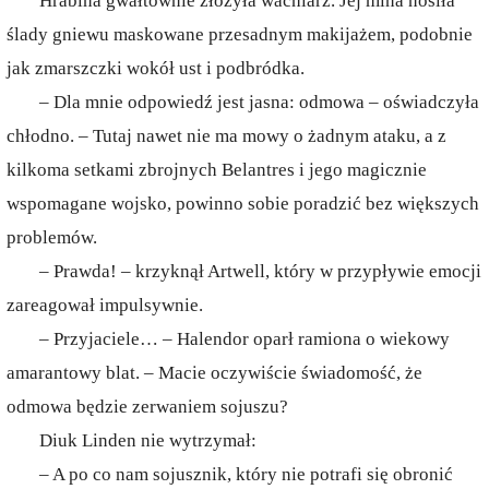
Hrabina gwałtownie złożyła wachlarz. Jej mina nosiła
ślady gniewu maskowane przesadnym makijażem, podobnie
jak zmarszczki wokół ust i podbródka.
– Dla mnie odpowiedź jest jasna: odmowa – oświadczyła
chłodno. – Tutaj nawet nie ma mowy o żadnym ataku, a z
kilkoma setkami zbrojnych Belantres i jego magicznie
wspomagane wojsko, powinno sobie poradzić bez większych
problemów.
– Prawda! – krzyknął Artwell, który w przypływie emocji
zareagował impulsywnie.
– Przyjaciele… – Halendor oparł ramiona o wiekowy
amarantowy blat. – Macie oczywiście świadomość, że
odmowa będzie zerwaniem sojuszu?
Diuk Linden nie wytrzymał:
– A po co nam sojusznik, który nie potrafi się obronić