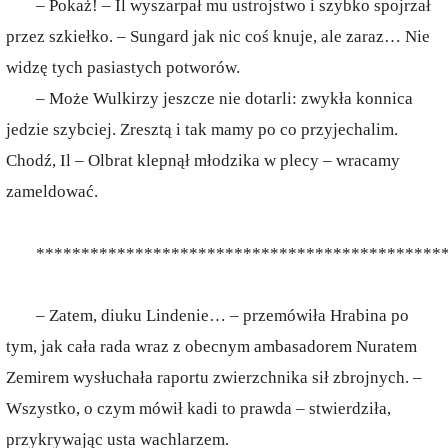
– Pokaż! – Il wyszarpał mu ustrojstwo i szybko spojrzał
przez szkiełko. – Sungard jak nic coś knuje, ale zaraz… Nie
widzę tych pasiastych potworów.
– Może Wulkirzy jeszcze nie dotarli: zwykła konnica
jedzie szybciej. Zresztą i tak mamy po co przyjechalim.
Chodź, Il – Olbrat klepnął młodzika w plecy – wracamy
zameldować.
*********************************************
– Zatem, diuku Lindenie… – przemówiła Hrabina po
tym, jak cała rada wraz z obecnym ambasadorem Nuratem
Zemirem wysłuchała raportu zwierzchnika sił zbrojnych. –
Wszystko, o czym mówił kadi to prawda – stwierdziła,
przykrywając usta wachlarzem.