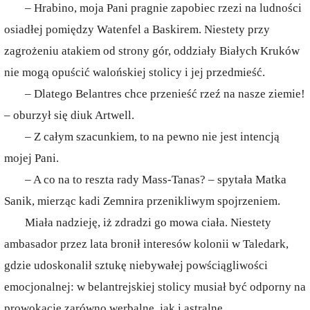
– Hrabino, moja Pani pragnie zapobiec rzezi na ludności
osiadłej pomiędzy Watenfel a Baskirem. Niestety przy
zagrożeniu atakiem od strony gór, oddziały Białych Kruków
nie mogą opuścić walońskiej stolicy i jej przedmieść.
– Dlatego Belantres chce przenieść rzeź na nasze ziemie!
– oburzył się diuk Artwell.
– Z całym szacunkiem, to na pewno nie jest intencją
mojej Pani.
– A co na to reszta rady Mass-Tanas? – spytała Matka
Sanik, mierząc kadi Zemnira przenikliwym spojrzeniem.
Miała nadzieję, iż zdradzi go mowa ciała. Niestety
ambasador przez lata bronił interesów kolonii w Taledark,
gdzie udoskonalił sztukę niebywałej powściągliwości
emocjonalnej: w belantrejskiej stolicy musiał być odporny na
prowokacje zarówno werbalne, jak i astralne.