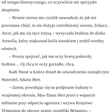
od wstępu historycznego, co oczywiście nie sprzyjało
skupieniu.
– Pewnie znowu mu cyrulik nawsadzał, że jak nie
przestanie chlać, to nie dożyje czterdziestej wiosny. Zobacz,
Arczi, jak mu się ręce trzęsą – wysyczała hrabina do diuka
Artwella, który otaksował króla wzrokiem i zrobił wredny
uśmiech.
– Proszę spojrzeć, jak mu oczy krwią podeszły,
hrabino… Oj chcą te oczy gorzałki, chcą.
Kadi Nurat w końcu dotarł do oświadczenia zarządczyni
Watenfel, Adalin Hert.
– Zatem, powołując się na podpisane traktaty o
wzajemnej obronie, Mas-Tanas Hert prosi o wsparcie
militarne przy odparciu agresora i wzywa Księstwo
Telmonton do obrony granic republiki Belantres. –