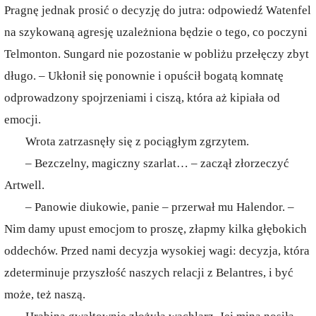
Pragnę jednak prosić o decyzję do jutra: odpowiedź Watenfel
na szykowaną agresję uzależniona będzie o tego, co poczyni
Telmonton. Sungard nie pozostanie w pobliżu przełęczy zbyt
długo. – Ukłonił się ponownie i opuścił bogatą komnatę
odprowadzony spojrzeniami i ciszą, która aż kipiała od
emocji.
Wrota zatrzasnęły się z pociągłym zgrzytem.
– Bezczelny, magiczny szarlat… – zaczął złorzeczyć
Artwell.
– Panowie diukowie, panie – przerwał mu Halendor. –
Nim damy upust emocjom to proszę, złapmy kilka głębokich
oddechów. Przed nami decyzja wysokiej wagi: decyzja, która
zdeterminuje przyszłość naszych relacji z Belantres, i być
może, też naszą.