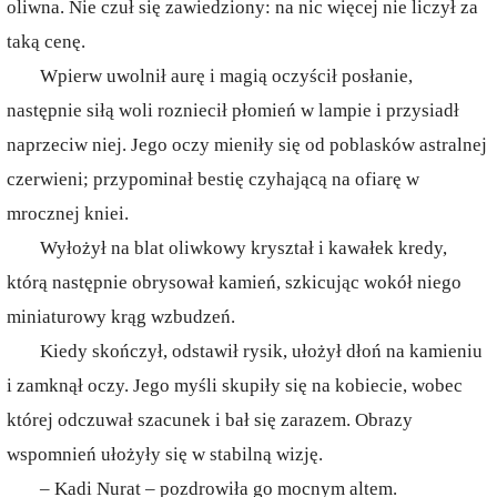
oliwna. Nie czuł się zawiedziony: na nic więcej nie liczył za
taką cenę.
Wpierw uwolnił aurę i magią oczyścił posłanie,
następnie siłą woli rozniecił płomień w lampie i przysiadł
naprzeciw niej. Jego oczy mieniły się od poblasków astralnej
czerwieni; przypominał bestię czyhającą na ofiarę w
mrocznej kniei.
Wyłożył na blat oliwkowy kryształ i kawałek kredy,
którą następnie obrysował kamień, szkicując wokół niego
miniaturowy krąg wzbudzeń.
Kiedy skończył, odstawił rysik, ułożył dłoń na kamieniu
i zamknął oczy. Jego myśli skupiły się na kobiecie, wobec
której odczuwał szacunek i bał się zarazem. Obrazy
wspomnień ułożyły się w stabilną wizję.
– Kadi Nurat – pozdrowiła go mocnym altem.