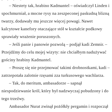
– Niestety tak, hrabino Kadmantel – oświadczył Linden i
spochmurniał, a mocne rysy na zeszpeconej paskudną blizną
twarzy, dodawały mu jeszcze więcej powagi. Nawet
kalcytowe kanefory otaczające stół w kształcie podkowy
sprawiały wrażenie poruszonych.
– Jeśli panie i panowie pozwolą – podjął kadi Zemnir. –
Przejdźmy do celu mojej wizyty: nie chciałbym nadużywać
gościny hrabiny Kadmantel.
– Proszę się nie przejmować takimi drobnostkami, kadi –
zatrzepotała zalotnie rzęsami zza turkusowego wachlarza.
– Tak, do meritum, ambasadorze – sapnął
niespodziewanie król, który był nadzwyczaj pobudzony i do
tego trzeźwy.
Ambasador Nurat zwinął pożółkły pergamin i rozpoczął