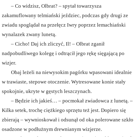
– Co widzisz, Olbrat? – spytał towarzysza
zakamuflowany telmiański jeździec, podczas gdy drugi ze
zwiadu spoglądał na przełęcz Iwry poprzez lemachiański
wynalazek zwany lunetą.
– Cicho! Daj ich zliczyć, Il! – Olbrat zganił
nadpobudliwego kolegę i odtrącił jego rękę sięgającą po
wizjer.
Obaj leżeli na niewysokim pagórku wpasowani idealnie
w trawiaste, stepowe otoczenie. Wytresowane konie stały
spokojnie, ukryte w gęstych leszczynach.
– Będzie ich jakieś… – pocmokał zwiadowca z lunetą. –
Kilka setek, trochę ciężkiego sprzętu też jest. Dopiero się
zbierają – wywnioskował i odsunął od oka polerowane szkło
osadzone w podłużnym drewnianym wizjerze.