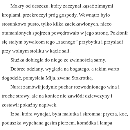
Mokry od deszczu, który zaczynał kąsać zimnymi
kroplami, przekroczył próg gospody. Wewnątrz było
stosunkowo pusto, tylko kilka zaciekawionych, nieco
otumanionych spojrzeń powędrowało w jego stronę. Pokłonił
się stałym bywalcom tego „zacnego” przybytku i przysiadł
przy wolnym stoliku w kącie sali.
Służka dobiegła do niego ze zwinnością sarny.
Dobrze odziany, wygląda na bogatego, a takim warto
dogodzić, pomyślała Mija, zwana Stokrotką.
Nurat zamówił jedynie puchar rozwodnionego wina i
trochę strawy, ale na koniec nie zawiódł dziewczyny i
zostawił pokaźny napiwek.
Izba, którą wynajął, była malutka i skromna: prycza, koc,
poduszka wypchana gęsim pierzem, komódka i lampa