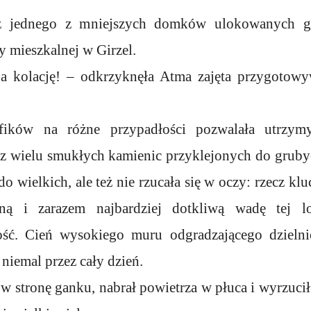
 z jednego z mniejszych domków ulokowanych gd
y mieszkalnej w Girzel.
a kolację! – odkrzyknęła Atma zajęta przygotowy
fików na różne przypadłości pozwalała utrzym
 z wielu smukłych kamienic przyklejonych do grub
do wielkich, ale też nie rzucała się w oczy: rzecz klu
yną i zarazem najbardziej dotkliwą wadę tej lok
ść. Cień wysokiego muru odgradzającego dzielnic
niemal przez cały dzień.
ę w stronę ganku, nabrał powietrza w płuca i wyrzucił 