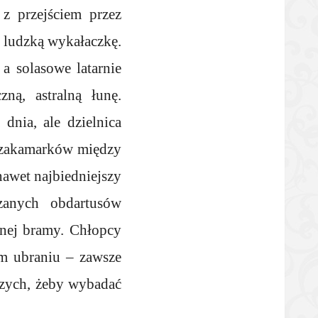
z przejściem przez
m ludzką wykałaczkę.
a solasowe latarnie
ną, astralną łunę.
dnia, ale dzielnica
ch zakamarków między
nawet najbiedniejszy
rzanych obdartusów
onej bramy. Chłopcy
ym ubraniu – zawsze
szych, żeby wybadać