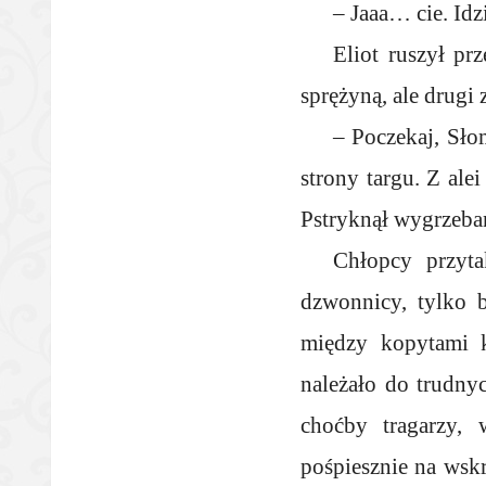
– Jaaa… cie. Id
Eliot ruszył pr
sprężyną, ale drugi 
– Poczekaj, Sło
strony targu. Z ale
Pstryknął wygrzeba
Chłopcy przyta
dzwonnicy, tylko b
między kopytami k
należało do trudny
choćby tragarzy, 
pośpiesznie na wskr