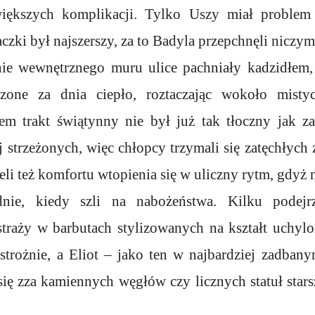
iększych komplikacji. Tylko Uszy miał problem 
aczki był najszerszy, za to Badyla przepchnęli niczy
nie wewnętrznego muru ulice pachniały kadzidłem, 
one za dnia ciepło, roztaczając wokoło mistycz
 trakt świątynny nie był już tak tłoczny jak za 
ej strzeżonych, więc chłopcy trzymali się zatęchły
eli też komfortu wtopienia się w uliczny rytm, gdyż 
udnie, kiedy szli na nabożeństwa. Kilku podej
traży w barbutach stylizowanych na kształt uchyl
ostrożnie, a Eliot – jako ten w najbardziej zadban
się zza kamiennych węgłów czy licznych statuł star