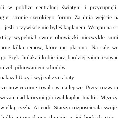
i w pobliże centralnej świątyni i przycupnęl
giej stronie szerokiego forum. Za dnia wejście 
– jeśli oczywiście nie byłeś kapłanem. Wstępu na s
który wypełniał swoje obowiązki niezwykle sum
marne kilka remów, które mu płacono. Na całe szc
go Eryk: hulaka i kobieciarz, bardziej zainteresowa
 aniżeli pilnowaniem schodów.
nakazał Uszy i wyjrzał zza rabaty.
esnowieczorne trwało w najlepsze. Przez rozwart
szczan, nad którymi górował kapłan Imaltis. Mężcz
wielką rzeźbą Ariendi. Starsza rozpościerała swoj
 ludki zgromadzone tłumnie u jej boskich stóp