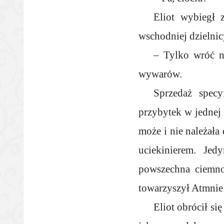
Eliot wybiegł
wschodniej dzielnic
– Tylko wróć n
wywarów.
Sprzedaż specy
przybytek w jednej
może i nie należała 
uciekinierem. Jed
powszechna ciemno
towarzyszył Atmnie 
Eliot obrócił si