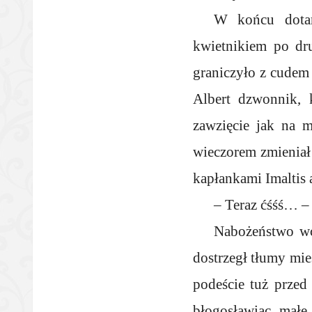
W końcu dotarl
kwietnikiem po dru
graniczyło z cudem 
Albert dzwonnik, 
zawzięcie jak na 
wieczorem zmieniał 
kapłankami Imaltis
– Teraz ćśśś… – 
Nabożeństwo wcz
dostrzegł tłumy mie
podeście tuż przed 
błogosławiąc małe