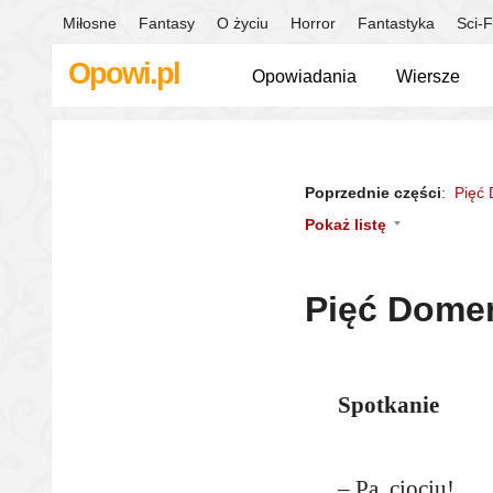
Miłosne
Fantasy
O życiu
Horror
Fantastyka
Sci-F
Opowi.pl
Opowiadania
Wiersze
Poprzednie części
:
Pięć 
Pokaż listę
Pięć Domen
Spotkanie
– Pa, ciociu!