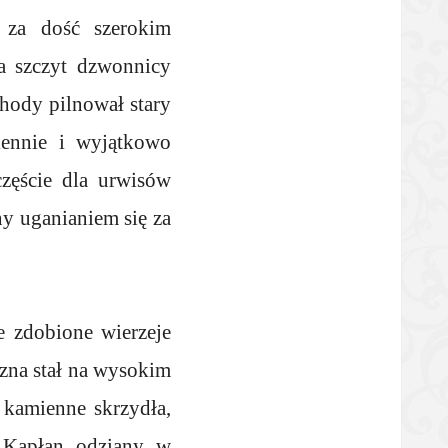
i za dość szerokim
na szczyt dzwonnicy
chody pilnował stary
iennie i wyjątkowo
zęście dla urwisów
ny uganianiem się za
e zdobione wierzeje
yzna stał na wysokim
e kamienne skrzydła,
. Kapłan odziany w