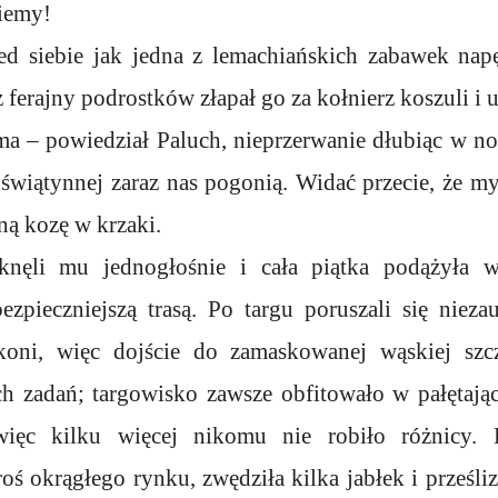
ziemy!
zed siebie jak jedna z lemachiańskich zabawek na
z ferajny podrostków złapał go za kołnierz koszuli i 
ma – powiedział Paluch, nieprzerwanie dłubiąc w no
i świątynnej zaraz nas pogonią. Widać przecie, że m
ną kozę w krzaki.
knęli mu jednogłośnie i cała piątka podążyła w
ezpieczniejszą trasą. Po targu poruszali się nieza
oni, więc dojście do zamaskowanej wąskiej sz
ch zadań; targowisko zawsze obfitowało w pałętają
więc kilku więcej nikomu nie robiło różnicy. 
oś okrągłego rynku, zwędziła kilka jabłek i prześliz