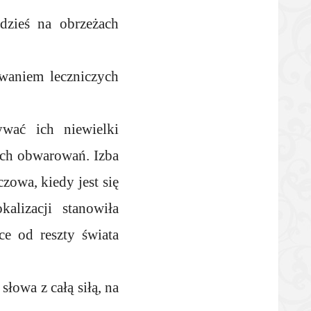
zieś na obrzeżach
waniem leczniczych
ywać ich niewielki
ych obwarowań. Izba
czowa, kiedy jest się
alizacji stanowiła
e od reszty świata
słowa z całą siłą, na