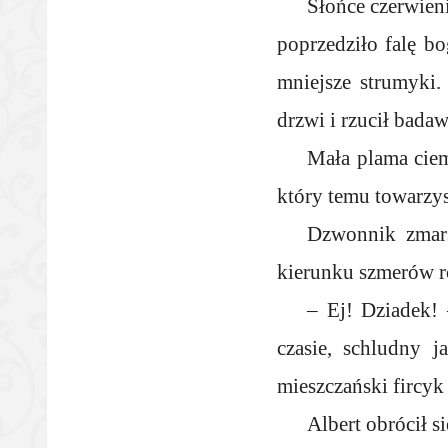
Słońce czerwien
poprzedziło falę bo
mniejsze strumyki.
drzwi i rzucił bada
Mała plama ciem
który temu towarzysz
Dzwonnik zmars
kierunku szmerów r
– Ej! Dziadek! 
czasie, schludny 
mieszczański fircyk
Albert obrócił s