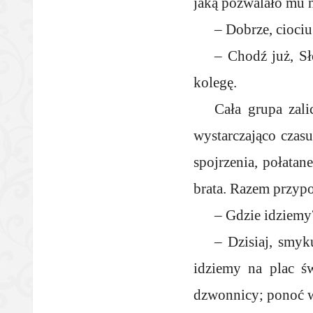
jaką pozwalało mu n
– Dobrze, ciociu
– Chodź już, Sł
kolegę.
Cała grupa zali
wystarczająco czasu
spojrzenia, połatan
brata. Razem przyp
– Gdzie idziemy?
– Dzisiaj, smyk
idziemy na plac św
dzwonnicy; ponoć w