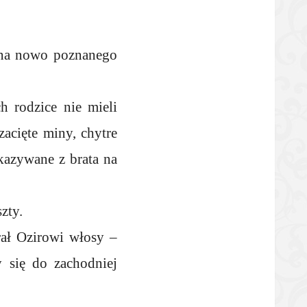
i na nowo poznanego
h rodzice nie mieli
zacięte miny, chytre
ekazywane z brata na
zty.
rał Ozirowi włosy –
y się do zachodniej