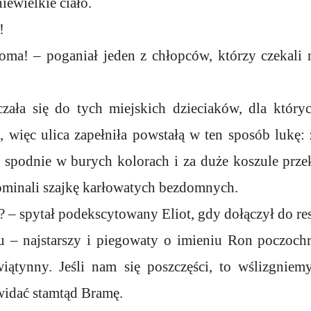
iewielkie ciało.
!
oma! – poganiał jeden z chłopców, którzy czekal
czała się do tych miejskich dzieciaków, dla któryc
, więc ulica zapełniła powstałą w ten sposób lukę: 
e spodnie w burych kolorach i za duże koszule prz
ominali szajkę karłowatych bezdomnych.
 – spytał podekscytowany Eliot, gdy dołączył do res
u – najstarszy i piegowaty o imieniu Ron poczoch
iątynny. Jeśli nam się poszczęści, to wślizgniem
idać stamtąd Bramę.