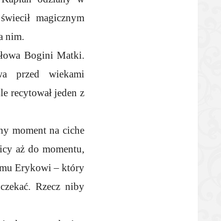
 świecił magicznym
a nim.
łowa Bogini Matki.
wa przed wiekami
e recytował jeden z
lny moment na ciche
nicy aż do momentu,
emu Erykowi – który
oczekać. Rzecz niby