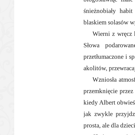
śnieżnobiały habi
blaskiem solasów w
Wierni z wręcz
Słowa podarowan
przetłumaczone i s
akolitów, przewracaj
Wzniosła atmosf
przemknięcie przez
kiedy Albert obwie
jak zwykle przyjdz
prosta, ale dla dziec