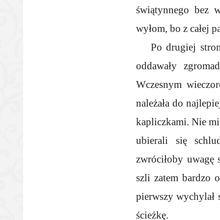
świątynnego bez w
wyłom, bo z całej p
Po drugiej stro
oddawały zgromadz
Wczesnym wieczorem
należała do najlepi
kapliczkami. Nie mi
ubierali się schl
zwróciłoby uwagę s
szli zatem bardzo 
pierwszy wychylał 
ścieżkę.