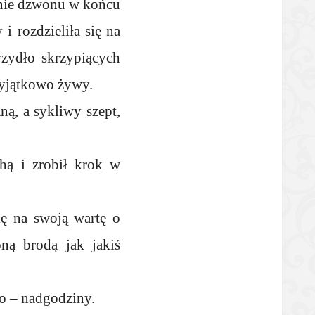
enie dzwonu w końcu
i rozdzieliła się na
rzydło skrzypiących
 wyjątkowo żywy.
ą, a sykliwy szept,
hą i zrobił krok w
ię na swoją wartę o
ną brodą jak jakiś
no – nadgodziny.