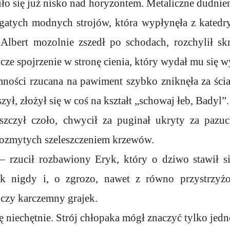
iło się już nisko nad horyzontem. Metaliczne dudni
gatych modnych strojów, która wypłynęła z katedry 
 Albert mozolnie zszedł po schodach, rozchylił sk
wcze spojrzenie w stronę cienia, który wydał mu się
ności rzucana na pawiment szybko zniknęła za ścian
ył, złożył się w coś na kształt „schowaj łeb, Badyl”.
zczył czoło, chwycił za puginał ukryty za pazuc
ozmytych szeleszczeniem krzewów.
– rzucił rozbawiony Eryk, który o dziwo stawił s
jak nigdy i, o zgrozo, nawet z równo przystrzyżo
 czy karczemny grajek.
ię niechętnie. Strój chłopaka mógł znaczyć tylko jed