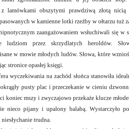
t z lamówkami obszytymi prawdziwą złotą nicią
pasowanych w kamienne lotki rzeźby w ołtarzu tuż z
 hipnotycznym zaangażowaniem wsłuchiwali się w s
e ludziom przez skrzydlatych heroldów. Sło
pisane w mowie młodych ludów. Słowa, które wzniośl
ąc stronice opasłej księgi.
era wyczekiwania na zachód słońca stanowiła idea
 okrągły pusty plac i przeczekanie w cieniu dzwon
ści koniec mszy i zwyczajowo przekaże klucze młod
ie nieco pijany i upalony balabą. Wystarczyło p
i niesłychanie trudna.