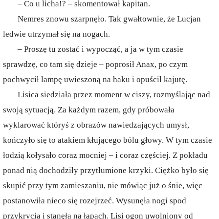
– Co u licha!? – skomentował kapitan.
Nemres znowu szarpnęło. Tak gwałtownie, że Lucjan
ledwie utrzymał się na nogach.
– Proszę tu zostać i wypocząć, a ja w tym czasie
sprawdzę, co tam się dzieje – poprosił Anax, po czym
pochwycił lampę uwieszoną na haku i opuścił kajutę.
Lisica siedziała przez moment w ciszy, rozmyślając nad
swoją sytuacją. Za każdym razem, gdy próbowała
wyklarować któryś z obrazów nawiedzających umysł,
kończyło się to atakiem kłującego bólu głowy. W tym czasie
łodzią kołysało coraz mocniej – i coraz częściej. Z pokładu
ponad nią dochodziły przytłumione krzyki. Ciężko było się
skupić przy tym zamieszaniu, nie mówiąc już o śnie, więc
postanowiła nieco się rozejrzeć. Wysunęła nogi spod
przykrycia i stanęła na łapach. Lisi ogon uwolniony od