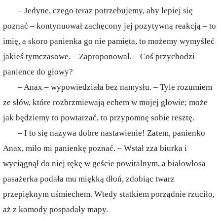
– Jedyne, czego teraz potrzebujemy, aby lepiej się
poznać – kontynuował zachęcony jej pozytywną reakcją – to
imię, a skoro panienka go nie pamięta, to możemy wymyśleć
jakieś tymczasowe. – Zaproponował. – Coś przychodzi
panience do głowy?
– Anax – wypowiedziała bez namysłu. – Tyle rozumiem
ze słów, które rozbrzmiewają echem w mojej głowie; może
jak będziemy to powtarzać, to przypomnę sobie resztę.
– I to się nazywa dobre nastawienie! Zatem, panienko
Anax, miło mi panienkę poznać. – Wstał zza biurka i
wyciągnął do niej rękę w geście powitalnym, a białowłosa
pasażerka podała mu miękką dłoń, zdobiąc twarz
przepięknym uśmiechem. Wtedy statkiem porządnie rzuciło,
aż z komody pospadały mapy.