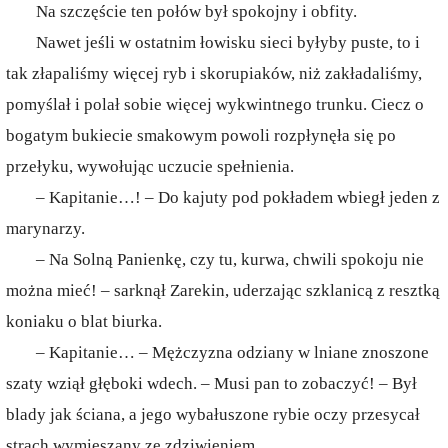
Na szczęście ten połów był spokojny i obfity.
Nawet jeśli w ostatnim łowisku sieci byłyby puste, to i
tak złapaliśmy więcej ryb i skorupiaków, niż zakładaliśmy,
pomyślał i polał sobie więcej wykwintnego trunku. Ciecz o
bogatym bukiecie smakowym powoli rozpłynęła się po
przełyku, wywołując uczucie spełnienia.
– Kapitanie…! – Do kajuty pod pokładem wbiegł jeden z
marynarzy.
– Na Solną Panienkę, czy tu, kurwa, chwili spokoju nie
można mieć! – sarknął Zarekin, uderzając szklanicą z resztką
koniaku o blat biurka.
– Kapitanie… – Mężczyzna odziany w lniane znoszone
szaty wziął głęboki wdech. – Musi pan to zobaczyć! – Był
blady jak ściana, a jego wybałuszone rybie oczy przesycał
strach wymieszany ze zdziwieniem.