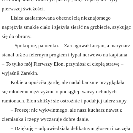
pierwszej świeżości.
Lisica zaalarmowana obecnością nieznajomego
naprężyła smukłe ciało i zjeżyła sierść na grzbiecie, szykując
się do obrony.
– Spokojnie, panienko. – Zareagował Lucjan, a marynarz
stanął tuż za felernym progiem i łypał nerwowo na kapitana.
– To tylko mój Pierwszy Elon, przyniósł ci ciepłą strawę –
wyjaśnił Zarekin.
Kobieta opuściła gardę, ale nadal bacznie przyglądała
się młodemu mężczyźnie o pociągłej twarzy i chudych
ramionach. Elon zbliżył się ostrożnie i podał jej talerz zupy.
– Proszę; nic wykwintnego, ale nasz kucharz nawet z
ziemianka i rzepy wyczaruje dobre danie.
– Dziękuję – odpowiedziała delikatnym głosem i zaczęła