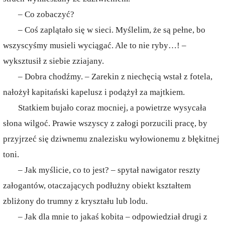
– Co zobaczyć?
– Coś zaplątało się w sieci. Myślelim, że są pełne, bo
wszyscyśmy musieli wyciągać. Ale to nie ryby…! –
wyksztusił z siebie zziajany.
– Dobra chodźmy. – Zarekin z niechęcią wstał z fotela,
nałożył kapitański kapelusz i podążył za majtkiem.
Statkiem bujało coraz mocniej, a powietrze wysycała
słona wilgoć. Prawie wszyscy z załogi porzucili pracę, by
przyjrzeć się dziwnemu znalezisku wyłowionemu z błękitnej
toni.
– Jak myślicie, co to jest? – spytał nawigator reszty
załogantów, otaczających podłużny obiekt kształtem
zbliżony do trumny z kryształu lub lodu.
– Jak dla mnie to jakaś kobita – odpowiedział drugi z