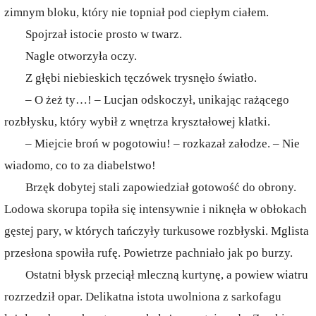
zimnym bloku, który nie topniał pod ciepłym ciałem.
Spojrzał istocie prosto w twarz.
Nagle otworzyła oczy.
Z głębi niebieskich tęczówek trysnęło światło.
– O żeż ty…! – Lucjan odskoczył, unikając rażącego
rozbłysku, który wybił z wnętrza kryształowej klatki.
– Miejcie broń w pogotowiu! – rozkazał załodze. – Nie
wiadomo, co to za diabelstwo!
Brzęk dobytej stali zapowiedział gotowość do obrony.
Lodowa skorupa topiła się intensywnie i niknęła w obłokach
gęstej pary, w których tańczyły turkusowe rozbłyski. Mglista
przesłona spowiła rufę. Powietrze pachniało jak po burzy.
Ostatni błysk przeciął mleczną kurtynę, a powiew wiatru
rozrzedził opar. Delikatna istota uwolniona z sarkofagu