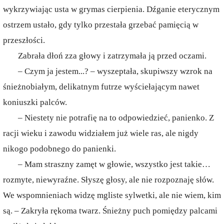
wykrzywiając usta w grymas cierpienia. Dźganie eterycznym
ostrzem ustało, gdy tylko przestała grzebać pamięcią w
przeszłości.
Zabrała dłoń zza głowy i zatrzymała ją przed oczami.
– Czym ja jestem...? – wyszeptała, skupiwszy wzrok na
śnieżnobiałym, delikatnym futrze wyściełającym nawet
koniuszki palców.
– Niestety nie potrafię na to odpowiedzieć, panienko. Z
racji wieku i zawodu widziałem już wiele ras, ale nigdy
nikogo podobnego do panienki.
– Mam straszny zamęt w głowie, wszystko jest takie…
rozmyte, niewyraźne. Słyszę głosy, ale nie rozpoznaję słów.
We wspomnieniach widzę mgliste sylwetki, ale nie wiem, kim
są. – Zakryła rękoma twarz. Śnieżny puch pomiędzy palcami