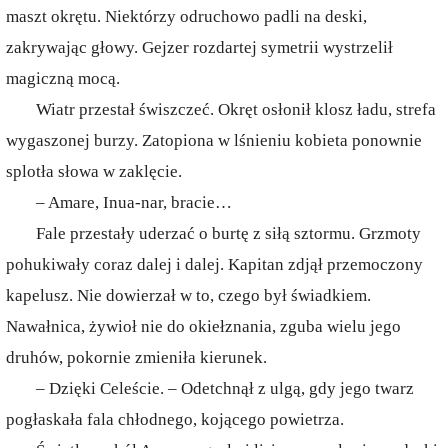
maszt okrętu. Niektórzy odruchowo padli na deski,
zakrywając głowy. Gejzer rozdartej symetrii wystrzelił
magiczną mocą.
Wiatr przestał świszczeć. Okręt osłonił klosz ładu, strefa
wygaszonej burzy. Zatopiona w lśnieniu kobieta ponownie
splotła słowa w zaklęcie.
– Amare, Inua-nar, bracie…
Fale przestały uderzać o burtę z siłą sztormu. Grzmoty
pohukiwały coraz dalej i dalej. Kapitan zdjął przemoczony
kapelusz. Nie dowierzał w to, czego był świadkiem.
Nawałnica, żywioł nie do okiełznania, zguba wielu jego
druhów, pokornie zmieniła kierunek.
– Dzięki Celeście. – Odetchnął z ulgą, gdy jego twarz
pogłaskała fala chłodnego, kojącego powietrza.