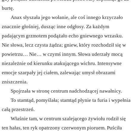
burtę.
Anax słyszała jego wołanie, ale coś innego krzyczało
znacznie głośniej, dusząc inne odgłosy. Za każdym
padającym grzmotem podążało echo gniewnego wrzasku.
Nie słowa, lecz czysta żądza; gniew, który rozchodził się w
powietrzu… Nie… w czymś innym. Słowa uderzały mocą
niezależnie od kierunku atakującego wichru. Intensywne
emocje szarpały jej ciałem, zalewając umysł obrazami
zniszczenia.
Spojrzała w stronę centrum nadchodzącej nawałnicy.
To stamtąd, pomyślała; stamtąd płynie ta furia i wypełnia
całą przestrzeń.
Właśnie tam, w centrum szalejącego żywiołu rodził się
ten hałas, ten ryk opatrzony czerwonym pioruem. Puściła