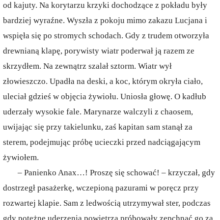
od kajuty. Na korytarzu krzyki dochodzące z pokładu były
bardziej wyraźne. Wyszła z pokoju mimo zakazu Lucjana i
wspięła się po stromych schodach. Gdy z trudem otworzyła
drewnianą klapę, porywisty wiatr poderwał ją razem ze
skrzydłem. Na zewnątrz szalał sztorm. Wiatr wył
złowieszczo. Upadła na deski, a koc, którym okryła ciało,
uleciał gdzieś w objęcia żywiołu. Uniosła głowę. O kadłub
uderzały wysokie fale. Marynarze walczyli z chaosem,
uwijając się przy takielunku, zaś kapitan sam stanął za
sterem, podejmując próbę ucieczki przed nadciągającym
żywiołem.
– Panienko Anax…! Proszę się schować! – krzyczał, gdy
dostrzegł pasażerkę, wczepioną pazurami w poręcz przy
rozwartej klapie. Sam z ledwością utrzymywał ster, podczas
gdy potężne uderzenia powietrza próbowały zepchnąć go za