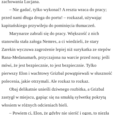
zachowania Lucjana.
– Nie gadać, tylko wykonać! A reszta wraca do pracy;
przed nami długa droga do portu! – rozkazał, używając
kapitańskiego przywileju do pominięcia tłumaczeń.
Marynarze zabrali się do pracy. Większość z nich
stanowiła stała załoga Nemres, a ci wiedzieli, że stary
Zarekin wyczuwa zagrożenie lepiej niż surykatka ze stepów
Rana-Medanamarh, przyczajona na warcie przed norą: jeśli
mówi, że jest bezpiecznie, to jest bezpiecznie. Tylko
pierwszy Elon i wachtowy Grizbal powątpiewali w słuszność
polecenia, jakie otrzymali. Ale rozkaz to rozkaz.
Obaj delikatnie unieśli dziwnego rozbitka, a Grizbal
zastygł w miejscu, gapiąc się na smukłą sylwetkę pokrytą
włosiem w różnych odcieniach bieli.
– Powiem ci, Elon, że gdyby nie sierść i ogon, to niezła