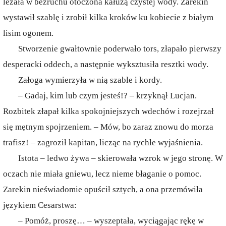
leżała w bezruchu otoczona kałużą czystej wody. Zarekin
wystawił szablę i zrobił kilka kroków ku kobiecie z białym
lisim ogonem.
Stworzenie gwałtownie poderwało tors, złapało pierwszy
desperacki oddech, a następnie wyksztusiła resztki wody.
Załoga wymierzyła w nią szable i kordy.
– Gadaj, kim lub czym jesteś!? – krzyknął Lucjan.
Rozbitek złapał kilka spokojniejszych wdechów i rozejrzał
się mętnym spojrzeniem. – Mów, bo zaraz znowu do morza
trafisz! – zagroził kapitan, licząc na rychłe wyjaśnienia.
Istota – ledwo żywa – skierowała wzrok w jego stronę. W
oczach nie miała gniewu, lecz nieme błaganie o pomoc.
Zarekin nieświadomie opuścił sztych, a ona przemówiła
językiem Cesarstwa:
– Pomóż, proszę… – wyszeptała, wyciągając rękę w