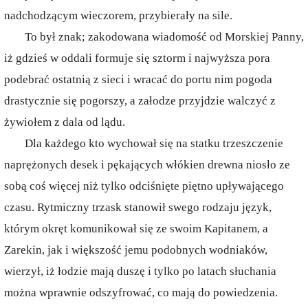
nadchodzącym wieczorem, przybierały na sile.
To był znak; zakodowana wiadomość od Morskiej Panny,
iż gdzieś w oddali formuje się sztorm i najwyższa pora
podebrać ostatnią z sieci i wracać do portu nim pogoda
drastycznie się pogorszy, a załodze przyjdzie walczyć z
żywiołem z dala od lądu.
Dla każdego kto wychował się na statku trzeszczenie
naprężonych desek i pękających włókien drewna niosło ze
sobą coś więcej niż tylko odciśnięte piętno upływającego
czasu. Rytmiczny trzask stanowił swego rodzaju język,
którym okręt komunikował się ze swoim Kapitanem, a
Zarekin, jak i większość jemu podobnych wodniaków,
wierzył, iż łodzie mają duszę i tylko po latach słuchania
można wprawnie odszyfrować, co mają do powiedzenia.