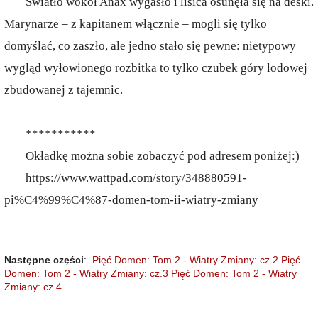
Światło wokół Anax wygasło i lisica osunęła się na deski.
Marynarze – z kapitanem włącznie – mogli się tylko
domyślać, co zaszło, ale jedno stało się pewne: nietypowy
wygląd wyłowionego rozbitka to tylko czubek góry lodowej
zbudowanej z tajemnic.
***********
Okładkę można sobie zobaczyć pod adresem poniżej:)
https://www.wattpad.com/story/348880591-
pi%C4%99%C4%87-domen-tom-ii-wiatry-zmiany
Następne części
:
Pięć Domen: Tom 2 - Wiatry Zmiany: cz.2
Pięć
Domen: Tom 2 - Wiatry Zmiany: cz.3
Pięć Domen: Tom 2 - Wiatry
Zmiany: cz.4