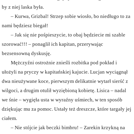
by z niej laska była.
– Kurwa, Grizbal! Strzep sobie wiosło, bo niedługo to za
nami będziesz biegał!
– Jak się nie pośpieszycie, to obaj będziecie mi szable
szorować!!! – ponaglił ich kapitan, przerywając
bezsensowną dyskusję.
Mężczyźni ostrożnie znieśli rozbitka pod pokład i
ułożyli na pryczy w kapitańskiej kajucie. Lucjan wyciągnął
dwa nieużywane koce, pierwszym delikatnie wytarł sierść z
wilgoci, a drugim otulił wyziębioną kobietę. Lisica – nadal
we śnie – wygięła usta w wyraźny uśmiech, w ten sposób
dziękując mu za pomoc. Ustały też dreszcze, które targały jej
ciałem.
– Nie stójcie jak beczki bimbru! – Zarekin krzykną na