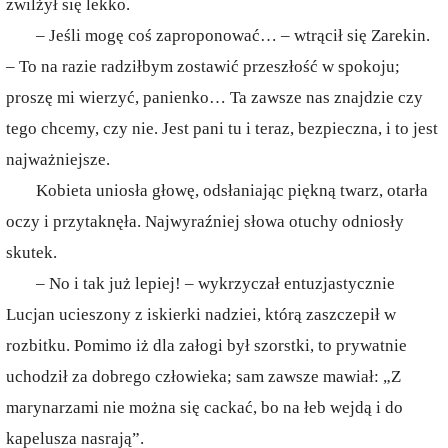
zwilżył się lekko.
– Jeśli mogę coś zaproponować… – wtrącił się Zarekin.
– To na razie radziłbym zostawić przeszłość w spokoju;
proszę mi wierzyć, panienko… Ta zawsze nas znajdzie czy
tego chcemy, czy nie. Jest pani tu i teraz, bezpieczna, i to jest
najważniejsze.
Kobieta uniosła głowę, odsłaniając piękną twarz, otarła
oczy i przytaknęła. Najwyraźniej słowa otuchy odniosły
skutek.
– No i tak już lepiej! – wykrzyczał entuzjastycznie
Lucjan ucieszony z iskierki nadziei, którą zaszczepił w
rozbitku. Pomimo iż dla załogi był szorstki, to prywatnie
uchodził za dobrego człowieka; sam zawsze mawiał: „Z
marynarzami nie można się cackać, bo na łeb wejdą i do
kapelusza nasrają”.