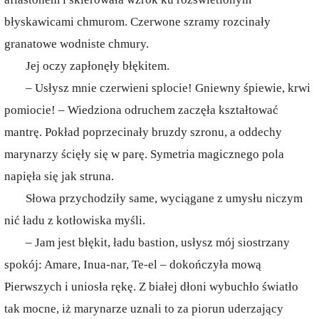
błyskawicami chmurom. Czerwone szramy rozcinały
granatowe wodniste chmury.
Jej oczy zapłonęły błękitem.
– Usłysz mnie czerwieni splocie! Gniewny śpiewie, krwi
pomiocie! – Wiedziona odruchem zaczęła kształtować
mantrę. Pokład poprzecinały bruzdy szronu, a oddechy
marynarzy ścięły się w parę. Symetria magicznego pola
napięła się jak struna.
Słowa przychodziły same, wyciągane z umysłu niczym
nić ładu z kotłowiska myśli.
– Jam jest błękit, ładu bastion, usłysz mój siostrzany
spokój: Amare, Inua-nar, Te-el – dokończyła mową
Pierwszych i uniosła rękę. Z białej dłoni wybuchło światło
tak mocne, iż marynarze uznali to za piorun uderzający