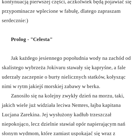
kontynuacją pierwszej części, aczkolwiek będą pojawiać się
przypominacze wplecione w fabułę, dlatego zapraszam
serdecznie:)
Prolog - "Celesta"
Jak każdego jesiennego popołudnia wody na zachód od
skalistego wybrzeża Jokivaru stawały się kapryśne, a fale
uderzały zaczepnie o burty nielicznych statków, kołysząc
nimi w rytm jakiejś morskiej zabawy w berka.
Zanosiło się na kolejny zwykły dzień na morzu, taki,
jakich wiele już widziała leciwa Nemres, łajba kapitana
Lucjana Zarekina. Jej wysłużony kadłub trzeszczał
niepokojąco, lecz dzielnie stawiał opór napierającym nań
słonym wydmom, które zamiast uspokajać się wraz z