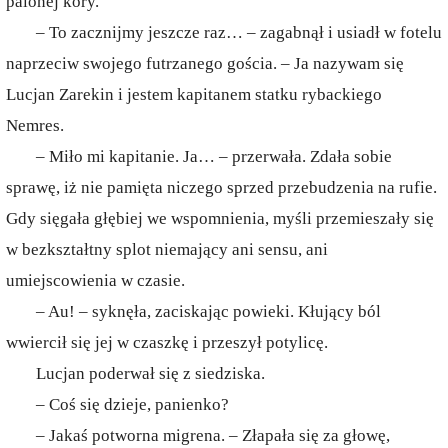
palonej kory.
– To zacznijmy jeszcze raz… – zagabnął i usiadł w fotelu
naprzeciw swojego futrzanego gościa. – Ja nazywam się
Lucjan Zarekin i jestem kapitanem statku rybackiego
Nemres.
– Miło mi kapitanie. Ja… – przerwała. Zdała sobie
sprawę, iż nie pamięta niczego sprzed przebudzenia na rufie.
Gdy sięgała głębiej we wspomnienia, myśli przemieszały się
w bezkształtny splot niemający ani sensu, ani
umiejscowienia w czasie.
– Au! – syknęła, zaciskając powieki. Kłujący ból
wwiercił się jej w czaszkę i przeszył potylicę.
Lucjan poderwał się z siedziska.
– Coś się dzieje, panienko?
– Jakaś potworna migrena. – Złapała się za głowę,