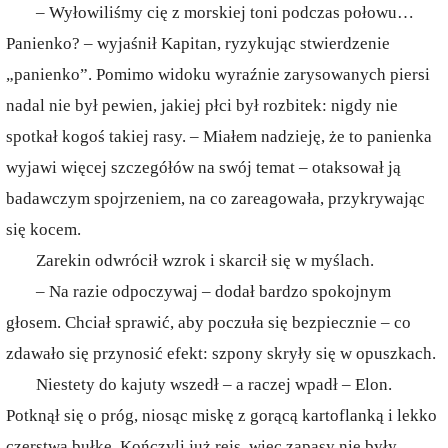
– Wyłowiliśmy cię z morskiej toni podczas połowu…
Panienko? – wyjaśnił Kapitan, ryzykując stwierdzenie
„panienko”. Pomimo widoku wyraźnie zarysowanych piersi
nadal nie był pewien, jakiej płci był rozbitek: nigdy nie
spotkał kogoś takiej rasy. – Miałem nadzieję, że to panienka
wyjawi więcej szczegółów na swój temat – otaksował ją
badawczym spojrzeniem, na co zareagowała, przykrywając
się kocem.
Zarekin odwrócił wzrok i skarcił się w myślach.
– Na razie odpoczywaj – dodał bardzo spokojnym
głosem. Chciał sprawić, aby poczuła się bezpiecznie – co
zdawało się przynosić efekt: szpony skryły się w opuszkach.
Niestety do kajuty wszedł – a raczej wpadł – Elon.
Potknął się o próg, niosąc miskę z gorącą kartoflanką i lekko
czerstwą bułkę. Kończyli już rejs, więc zapasy nie były