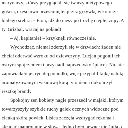
marynarzy, którzy przyglądali się twarzy nietypowego
gościa, częściowo przesłoniętej przez grzywkę w kolorze
białego srebra. – Elon, idź do mesy po trochę ciepłej zupy. A
ty, Grizbal, wracaj na pokład!
– Aj, kapitanie! – krzyknęli równocześnie.
Wychodząc, niemal zderzyli się w drzwiach: żaden nie
chciał oderwać wzroku od dziewczyny. Lucjan pogonił ich
ostrym spojrzeniem i przysiadł naprzeciwko śpiącej. Nic nie
zapowiadało jej rychłej pobudki, więc przypalił fajkę nabitą
aromatyzowanym wiśniową korą tytoniem i dokończył
resztkę brandy.
Spokojny sen kobiety nagle przeszedł w majaki, którym
towarzyszyły szybkie ruchy gałek ocznych widoczne pod
cienką skórą powiek. Lisica zaczęła wzdrygać rękoma i
składać mamrotanie w słowa. Jedno było pewne: nie śniła o