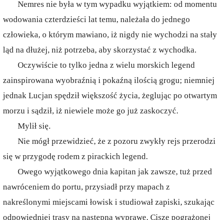
Nemres nie była w tym wypadku wyjątkiem: od momentu
wodowania czterdzieści lat temu, należała do jednego
człowieka, o którym mawiano, iż nigdy nie wychodzi na stały
ląd na dłużej, niż potrzeba, aby skorzystać z wychodka.
Oczywiście to tylko jedna z wielu morskich legend
zainspirowana wyobraźnią i pokaźną ilością grogu; niemniej
jednak Lucjan spędził większość życia, żeglując po otwartym
morzu i sądził, iż niewiele może go już zaskoczyć.
Mylił się.
Nie mógł przewidzieć, że z pozoru zwykły rejs przerodzi
się w przygodę rodem z pirackich legend.
Owego wyjątkowego dnia kapitan jak zawsze, tuż przed
nawróceniem do portu, przysiadł przy mapach z
nakreślonymi miejscami łowisk i studiował zapiski, szukając
odpowiedniej trasy na następną wyprawę. Ciszę pogrążonej