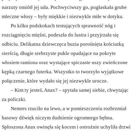
narzuty omiótł jej uda. Pochwyciwszy go, pogłaskała grube
mleczne włosy – były miękkie i niezwykle miłe w dotyku.
Po kilku podskokach testujących sprawność nóg i
rozciągnięciu mięśni, podeszła do lustra i przyjrzała się
odbiciu. Delikatna dziewczęca buzia porośnięta króciutką
sierścią, długie srebrzyste pukle opadające na pokryte
włosiem ramiona oraz wystające spiczaste uszy zwieńczone
kępką czarnego futerka. Wszystko to tworzyło wyjątkowe
połączenie, które wydało się jej niezwykle urocze.
– Kim ty jesteś, Anax? – spytała samej siebie, chwytając
za policzki.
Nemres rzuciło na lewo, a w pomieszczeniu rozbrzmiał
basowy dźwięk niczym dudnienie ogromnego bębna.
Spłoszona Anax owinęła się kocem i ostrożnie uchyliła drzwi