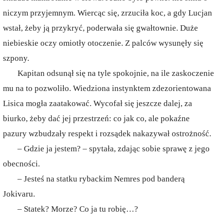
niczym przyjemnym. Wiercąc się, zrzuciła koc, a gdy Lucjan
wstał, żeby ją przykryć, poderwała się gwałtownie. Duże
niebieskie oczy omiotły otoczenie. Z palców wysunęły się
szpony.
Kapitan odsunął się na tyle spokojnie, na ile zaskoczenie
mu na to pozwoliło. Wiedziona instynktem zdezorientowana
Lisica mogła zaatakować. Wycofał się jeszcze dalej, za
biurko, żeby dać jej przestrzeń: co jak co, ale pokaźne
pazury wzbudzały respekt i rozsądek nakazywał ostrożność.
– Gdzie ja jestem? – spytała, zdając sobie sprawę z jego
obecności.
– Jesteś na statku rybackim Nemres pod banderą
Jokivaru.
– Statek? Morze? Co ja tu robię…?