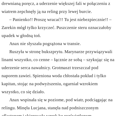
drewnianą poręcz, a uderzenie większej fali w połączeniu z
wiatrem zepchnęły ją na reling przy lewej burcie.
– Panienko!! Proszę wracać!! Tu jest niebezpiecznie!! –
Zarekin mógł tylko krzyczeć. Puszczenie steru oznaczałoby
upadek w głodną toń.
Anax nie słyszała pogrążona w transie.
Ruszyła w stronę bukszprytu. Marynarze przywiązywali
linami wszystko, co cenne – łącznie ze sobą – szykując się na
uderzenie serca nawałnicy. Grotmaszt trzeszczał pod
naporem zawiei. Spieniona woda chłostała pokład i tylko
kapitan, stojąc na podwyższeniu, ogarniał wzrokiem
wszystko, co się działo.
Anax wspinała się w poziome, pod wiatr, podciągając na
relingu. Minęła Lucjana, stanęła nad podniszczonym
aflastonem i skierowała wzrok ku rozświetlonym