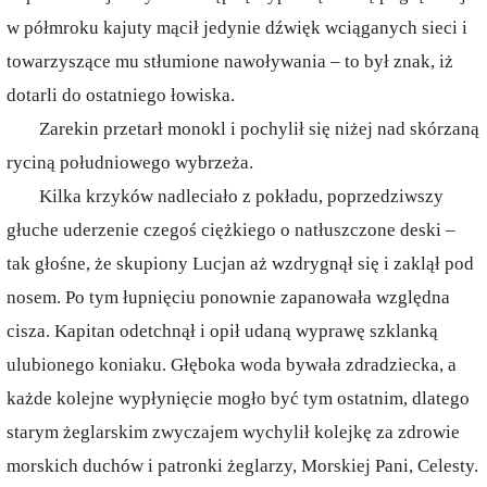
w półmroku kajuty mącił jedynie dźwięk wciąganych sieci i
towarzyszące mu stłumione nawoływania – to był znak, iż
dotarli do ostatniego łowiska.
Zarekin przetarł monokl i pochylił się niżej nad skórzaną
ryciną południowego wybrzeża.
Kilka krzyków nadleciało z pokładu, poprzedziwszy
głuche uderzenie czegoś ciężkiego o natłuszczone deski –
tak głośne, że skupiony Lucjan aż wzdrygnął się i zaklął pod
nosem. Po tym łupnięciu ponownie zapanowała względna
cisza. Kapitan odetchnął i opił udaną wyprawę szklanką
ulubionego koniaku. Głęboka woda bywała zdradziecka, a
każde kolejne wypłynięcie mogło być tym ostatnim, dlatego
starym żeglarskim zwyczajem wychylił kolejkę za zdrowie
morskich duchów i patronki żeglarzy, Morskiej Pani, Celesty.