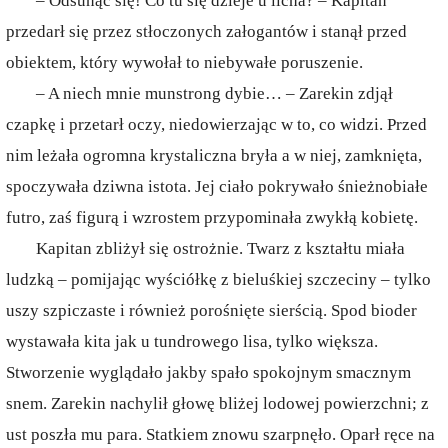
– Odsunąć się! Co tu się dzieje u licha? – Kapitan
przedarł się przez stłoczonych załogantów i stanął przed
obiektem, który wywołał to niebywałe poruszenie.
– A niech mnie munstrong dybie… – Zarekin zdjął
czapkę i przetarł oczy, niedowierzając w to, co widzi. Przed
nim leżała ogromna krystaliczna bryła a w niej, zamknięta,
spoczywała dziwna istota. Jej ciało pokrywało śnieżnobiałe
futro, zaś figurą i wzrostem przypominała zwykłą kobietę.
Kapitan zbliżył się ostrożnie. Twarz z kształtu miała
ludzką – pomijając wyściółkę z bieluśkiej szczeciny – tylko
uszy szpiczaste i również porośnięte sierścią. Spod bioder
wystawała kita jak u tundrowego lisa, tylko większa.
Stworzenie wyglądało jakby spało spokojnym smacznym
snem. Zarekin nachylił głowę bliżej lodowej powierzchni; z
ust poszła mu para. Statkiem znowu szarpnęło. Oparł ręce na