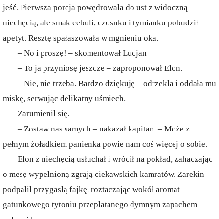
jeść. Pierwsza porcja powędrowała do ust z widoczną
niechęcią, ale smak cebuli, czosnku i tymianku pobudził
apetyt. Resztę spałaszowała w mgnieniu oka.
– No i proszę! – skomentował Lucjan
– To ja przyniosę jeszcze – zaproponował Elon.
– Nie, nie trzeba. Bardzo dziękuję – odrzekła i oddała mu
miskę, serwując delikatny uśmiech.
Zarumienił się.
– Zostaw nas samych – nakazał kapitan. – Może z
pełnym żołądkiem panienka powie nam coś więcej o sobie.
Elon z niechęcią usłuchał i wrócił na pokład, zahaczając
o mesę wypełnioną zgrają ciekawskich kamratów. Zarekin
podpalił przygasłą fajkę, roztaczając wokół aromat
gatunkowego tytoniu przeplatanego dymnym zapachem