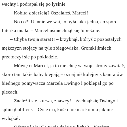
wachty i podrapał się po łysinie.
– Kobita z sierścią? Oszalałeś, Marcel!
– No co?! U mnie we wsi, to była taka jedna, co sporo
futerka miała. – Marcel uśmiechnął się lubieżnie.
– Chyba twoja stara!!! – krzyknął, któryś z pozostałych
mężczyzn stojący na tyle zbiegowiska. Gromki śmiech
przetoczył się po pokładzie.
– Mówię ci Marcel, ja to nie chcę w twoje strony zawitać,
skoro tam takie baby biegają – oznajmił kolejny z kamratów
biednego pomywacza Marcela Dwingo i poklepał go po
plecach.
– Znaleźli się, kurwa, znawcy! – żachnął się Dwingo i
splunął obficie. – Cyce ma, kuśki nie ma: kobita jak nic –
wybąkał.