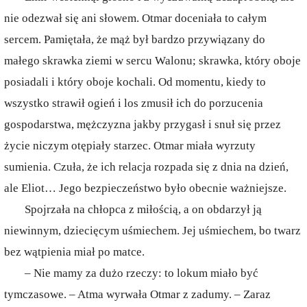
nie odezwał się ani słowem. Otmar doceniała to całym
sercem. Pamiętała, że mąż był bardzo przywiązany do
małego skrawka ziemi w sercu Walonu; skrawka, który oboje
posiadali i który oboje kochali. Od momentu, kiedy to
wszystko strawił ogień i los zmusił ich do porzucenia
gospodarstwa, mężczyzna jakby przygasł i snuł się przez
życie niczym otępiały starzec. Otmar miała wyrzuty
sumienia. Czuła, że ich relacja rozpada się z dnia na dzień,
ale Eliot… Jego bezpieczeństwo było obecnie ważniejsze.
Spojrzała na chłopca z miłością, a on obdarzył ją
niewinnym, dziecięcym uśmiechem. Jej uśmiechem, bo twarz
bez wątpienia miał po matce.
– Nie mamy za dużo rzeczy: to lokum miało być
tymczasowe. – Atma wyrwała Otmar z zadumy. – Zaraz