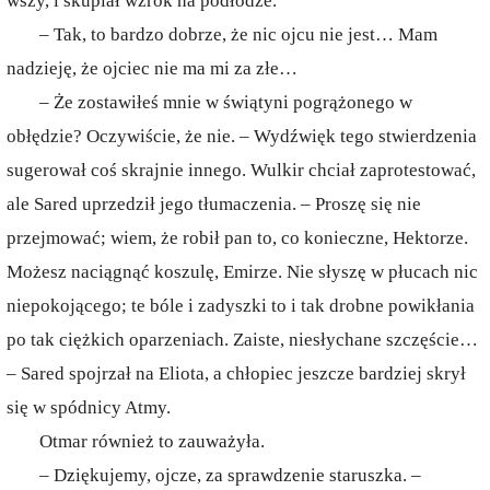
wszy, i skupiał wzrok na podłodze.
– Tak, to bardzo dobrze, że nic ojcu nie jest… Mam
nadzieję, że ojciec nie ma mi za złe…
– Że zostawiłeś mnie w świątyni pogrążonego w
obłędzie? Oczywiście, że nie. – Wydźwięk tego stwierdzenia
sugerował coś skrajnie innego. Wulkir chciał zaprotestować,
ale Sared uprzedził jego tłumaczenia. – Proszę się nie
przejmować; wiem, że robił pan to, co konieczne, Hektorze.
Możesz naciągnąć koszulę, Emirze. Nie słyszę w płucach nic
niepokojącego; te bóle i zadyszki to i tak drobne powikłania
po tak ciężkich oparzeniach. Zaiste, niesłychane szczęście…
– Sared spojrzał na Eliota, a chłopiec jeszcze bardziej skrył
się w spódnicy Atmy.
Otmar również to zauważyła.
– Dziękujemy, ojcze, za sprawdzenie staruszka. –