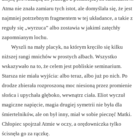
Atma nie znała zamiaru tych istot, ale domyślała się, że jest
najmniej potrzebnym fragmentem w tej układance, a takie z
reguły się „wyrzuca” albo zostawia w jakimś zatęchły
zapomnianym lochu.
Wyszli na mały placyk, na którym kręciło się kilku
niższej rangi mnichów w prostych albach. Wszystko
wskazywało na to, że celem jest pobliskie seminarium.
Starsza nie miała wyjścia: albo teraz, albo już po nich. Po
drodze zbierała rozproszoną moc niesioną przez promienie
słońca i upychała głęboko, wewnątrz ciała. Eliot wyczuł
magiczne napięcie, magia drugiej symetrii nie była dla
śmiertelników, ale on był inny, miał w sobie pieczęć Matki.
Chłopiec spojrzał Atmie w oczy, a orędowniczka tylko
ścisnęła go za rączkę.