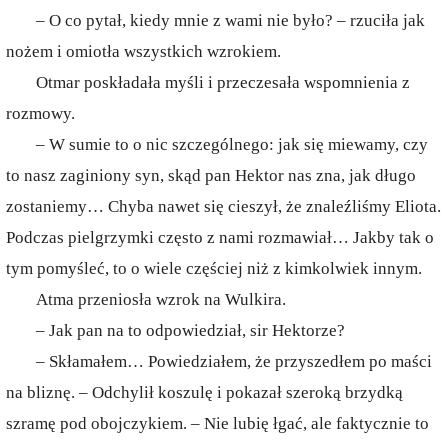
– O co pytał, kiedy mnie z wami nie było? – rzuciła jak
nożem i omiotła wszystkich wzrokiem.
Otmar poskładała myśli i przeczesała wspomnienia z
rozmowy.
– W sumie to o nic szczególnego: jak się miewamy, czy
to nasz zaginiony syn, skąd pan Hektor nas zna, jak długo
zostaniemy… Chyba nawet się cieszył, że znaleźliśmy Eliota.
Podczas pielgrzymki często z nami rozmawiał… Jakby tak o
tym pomyśleć, to o wiele częściej niż z kimkolwiek innym.
Atma przeniosła wzrok na Wulkira.
– Jak pan na to odpowiedział, sir Hektorze?
– Skłamałem… Powiedziałem, że przyszedłem po maści
na bliznę. – Odchylił koszulę i pokazał szeroką brzydką
szramę pod obojczykiem. – Nie lubię łgać, ale faktycznie to