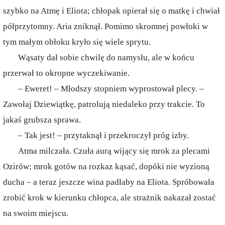
szybko na Atmę i Eliota; chłopak opierał się o matkę i chwiał
półprzytomny. Aria zniknął. Pomimo skromnej powłoki w
tym małym obłoku kryło się wiele sprytu.
Wąsaty dał sobie chwilę do namysłu, ale w końcu
przerwał to okropne wyczekiwanie.
– Eweret! – Młodszy stopniem wyprostował plecy. –
Zawołaj Dziewiątkę, patrolują niedaleko przy trakcie. To
jakaś grubsza sprawa.
– Tak jest! – przytaknął i przekroczył próg izby.
Atma milczała. Czuła aurą wijący się mrok za plecami
Ozirów; mrok gotów na rozkaz kąsać, dopóki nie wyzioną
ducha – a teraz jeszcze wina padłaby na Eliota. Spróbowała
zrobić krok w kierunku chłopca, ale strażnik nakazał zostać
na swoim miejscu.