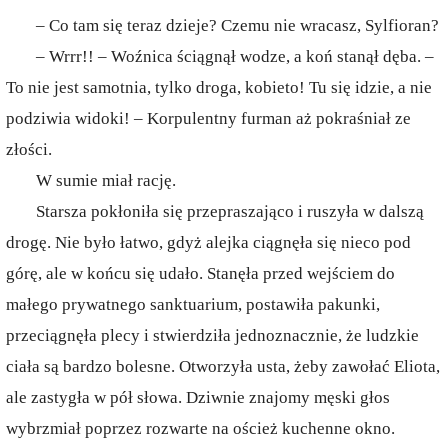
– Co tam się teraz dzieje? Czemu nie wracasz, Sylfioran?
– Wrrr!! – Woźnica ściągnął wodze, a koń stanął dęba. –
To nie jest samotnia, tylko droga, kobieto! Tu się idzie, a nie
podziwia widoki! – Korpulentny furman aż pokraśniał ze
złości.
W sumie miał rację.
Starsza pokłoniła się przepraszająco i ruszyła w dalszą
drogę. Nie było łatwo, gdyż alejka ciągnęła się nieco pod
górę, ale w końcu się udało. Stanęła przed wejściem do
małego prywatnego sanktuarium, postawiła pakunki,
przeciągnęła plecy i stwierdziła jednoznacznie, że ludzkie
ciała są bardzo bolesne. Otworzyła usta, żeby zawołać Eliota,
ale zastygła w pół słowa. Dziwnie znajomy męski głos
wybrzmiał poprzez rozwarte na oścież kuchenne okno.