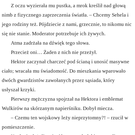
Z oczu wyzierała mu pustka, a mrok kreślił nad głową
nimb z fizycznego zaprzeczenia światła. – Chcemy Sehela i
jego rodziny też. Pójdziecie z nami, grzecznie, to nikomu nic
się nie stanie. Moderator potrzebuje ich żywych.
Atma zadrżała na dźwięk tego słowa.
Przecież oni… Żaden z nich nie przeżył.
Hektor zaczynał charczeć pod ścianą i unosić masywne
ciało; wracała mu świadomość. Do mieszkania wparowało
dwóch gwardzistów zawołanych przez sąsiada, który
usłyszał krzyki.
Pierwszy mężczyzna spojrzał na Hektora i emblemat
Wulkirów na skórzanym napierśniku. Dobył miecza.
– Czemu ten wojskowy leży nieprzytomny?! – rzucił w
pomieszczenie.