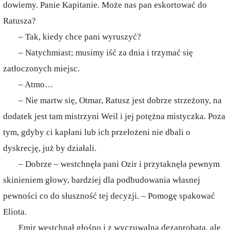
dowiemy. Panie Kapitanie. Może nas pan eskortować do
Ratusza?
– Tak, kiedy chce pani wyruszyć?
– Natychmiast; musimy iść za dnia i trzymać się
zatłoczonych miejsc.
– Atmo…
– Nie martw się, Otmar, Ratusz jest dobrze strzeżony, na
dodatek jest tam mistrzyni Weil i jej potężna mistyczka. Poza
tym, gdyby ci kapłani lub ich przełożeni nie dbali o
dyskrecję, już by działali.
– Dobrze – westchnęła pani Ozir i przytaknęła pewnym
skinieniem głowy, bardziej dla podbudowania własnej
pewności co do słuszność tej decyzji. – Pomogę spakować
Eliota.
Emir westchnął głośno i z wyczuwalną dezaprobatą, ale