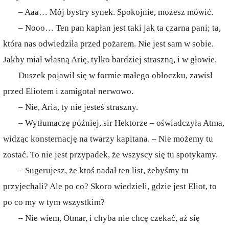
– Aaa… Mój bystry synek. Spokojnie, możesz mówić.
– Nooo… Ten pan kapłan jest taki jak ta czarna pani; ta,
która nas odwiedziła przed pożarem. Nie jest sam w sobie.
Jakby miał własną Arię, tylko bardziej straszną, i w głowie.
Duszek pojawił się w formie małego obłoczku, zawisł
przed Eliotem i zamigotał nerwowo.
– Nie, Aria, ty nie jesteś straszny.
– Wytłumaczę później, sir Hektorze – oświadczyła Atma,
widząc konsternację na twarzy kapitana. – Nie możemy tu
zostać. To nie jest przypadek, że wszyscy się tu spotykamy.
– Sugerujesz, że ktoś nadał ten list, żebyśmy tu
przyjechali? Ale po co? Skoro wiedzieli, gdzie jest Eliot, to
po co my w tym wszystkim?
– Nie wiem, Otmar, i chyba nie chcę czekać, aż się