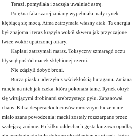
Teraz!, pomyślała i zaczęła uwalniać astrę.
Potężna fala szarej zmiany wypełniała mały rynek
kłębiącą się mocą. Atma zatrzymała własny atak. Ta energia
był znajoma i teraz krążyła wokół skweru jak przyczajone
lwice wokół upatrzonej ofiary.
Kapłani zatrzymali marsz. Toksyczny szmaragd oczu
błysnął pośród macek skłębionej czerni.
Nie zdążyli dobyć broni.
Burza piasku uderzyła z wściekłością huraganu. Zmiana
runęła na nich jak rzeka, która pokonała tamę. Rynek okrył
się wirującymi drobinami srebrzystego pyłu. Zapanował
chaos. Kilka desperackich ciosów mrocznym biczem nie
miało szans powodzenia: macki zostały rozszarpane przez
szalejącą zmianę. Po kilku oddechach gęsta kurzawa opadła,
ale opadanie nie było dobrym określeniem na piasek, który