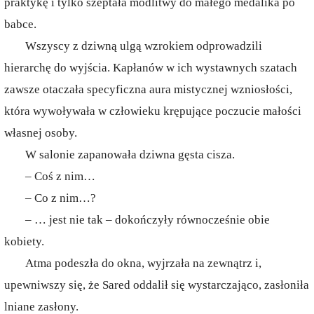
praktykę i tylko szeptała modlitwy do małego medalika po
babce.
Wszyscy z dziwną ulgą wzrokiem odprowadzili
hierarchę do wyjścia. Kapłanów w ich wystawnych szatach
zawsze otaczała specyficzna aura mistycznej wzniosłości,
która wywoływała w człowieku krępujące poczucie małości
własnej osoby.
W salonie zapanowała dziwna gęsta cisza.
– Coś z nim…
– Co z nim…?
– … jest nie tak – dokończyły równocześnie obie
kobiety.
Atma podeszła do okna, wyjrzała na zewnątrz i,
upewniwszy się, że Sared oddalił się wystarczająco, zasłoniła
lniane zasłony.