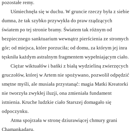
pozostałe remy.
Uśmiechnęła się w duchu. W gruncie rzeczy była z siebie
dumna, że tak szybko przywykła do praw rządzących
światem po tej stronie bramy. Światem tak różnym od
bezpiecznego sanktuarium wewnątrz pierścienia ze stromych
gór; od miejsca, które porzuciła; od domu, za którym jej inra
tęskniła każdym astralnym fragmentem wypełniającym ciało.
Ciężar wiktuałów i bańki z białą wydzieliną zwierzęcych
gruczołów, której w Artem nie spożywano, pozwolił odpędzić
smętne myśli, ale musiała przystanąć: magia Matki Kreatorki
nie tworzyła zwykłej iluzji, ona zmieniała fundament
istnienia. Kruche ludzkie ciało Starszej domagało się
odpoczynku.
Atma spojrzała w stronę dziurawiącej chmury grani
Chamankadaru.