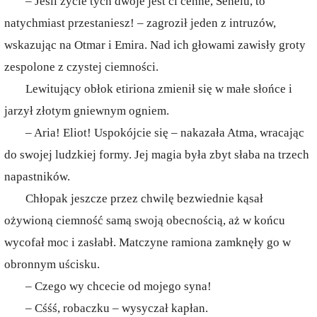
– Jeśli życie tych dwoje jest ci cenne, Sehelu, to
natychmiast przestaniesz! – zagroził jeden z intruzów,
wskazując na Otmar i Emira. Nad ich głowami zawisły groty
zespolone z czystej ciemności.
Lewitujący obłok etiriona zmienił się w małe słońce i
jarzył złotym gniewnym ogniem.
– Aria! Eliot! Uspokójcie się – nakazała Atma, wracając
do swojej ludzkiej formy. Jej magia była zbyt słaba na trzech
napastników.
Chłopak jeszcze przez chwilę bezwiednie kąsał
ożywioną ciemność samą swoją obecnością, aż w końcu
wycofał moc i zasłabł. Matczyne ramiona zamknęły go w
obronnym uścisku.
– Czego wy chcecie od mojego syna!
– Cśśś, robaczku – wysyczał kapłan.