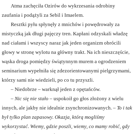
Atma zachęciła Ozirów do wykrzesania odrobiny
zaufania i podążyli za Sebil i Imaelem.
Resztki pyłu spłynęły z mnichów i powędrowały za
mistyczką jak długi pajęczy tren. Kapłani odzyskali władzę
nad ciałami i wszyscy naraz jak jeden organizm obrócili
głowy w stronę wylotu na główny trakt. Na ich nieszczęście,
wąska droga pomiędzy świątynnym murem a ogrodzeniem
seminarium wypełniła się zdezorientowanymi pielgrzymami,
którzy sami nie wiedzieli, po co tu przyszli.
– Niedobrze – warknął jeden z opętańców.
– Nic się nie stało –
uspokoił go głos złożony z wielu
innych, ale jakby nie idealnie zsynchronizowanych. –
To i tak
był tylko plan zapasowy. Okazja, którą mogliśmy
wykorzystać. Wiemy, gdzie poszli, wiemy, co mamy robić, gdy