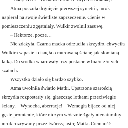
Atma poczuła drgnięcie pierwszej symetrii; mrok
napierał na swoje świetliste zaprzeczenie. Cienie w
pomieszczeniu zgęstniały. Wulkir zwolnił zasuwę.
– Hektorze, pocze…
Nie zdążyła. Czarna macka odrzuciła skrzydło, chwyciła
Wulkira w pasie i cisnęła o murowaną ścianę jak słomianą
lalką. Do środka wparowały trzy postacie w biało-złotych
szatach.
Wszystko działo się bardzo szybko.
Atma uwolniła światło Matki. Upstrzone szarością
skrzydła rozpostarły się, głaszcząc lotkami przeciwległe
ściany. – Wynocha, aberracje! – Wzmogła bijące od niej
gęste promienie, które niczym włócznie żgały nienaturalny
mrok rozrywany przez twórczą astrę Matki. Ciemność