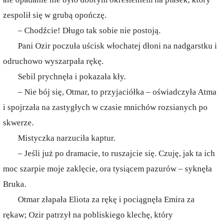
zespolił się w grubą opończę.
– Chodźcie! Długo tak sobie nie postoją.
Pani Ozir poczuła uścisk włochatej dłoni na nadgarstku i
odruchowo wyszarpała rękę.
Sebil prychnęła i pokazała kły.
– Nie bój się, Otmar, to przyjaciółka – oświadczyła Atma
i spojrzała na zastygłych w czasie mnichów rozsianych po
skwerze.
Mistyczka narzuciła kaptur.
– Jeśli już po dramacie, to ruszajcie się. Czuję, jak ta ich
moc szarpie moje zaklęcie, ora tysiącem pazurów – syknęła
Bruka.
Otmar złapała Eliota za rękę i pociągnęła Emira za
rękaw; Ozir patrzył na pobliskiego klechę, który