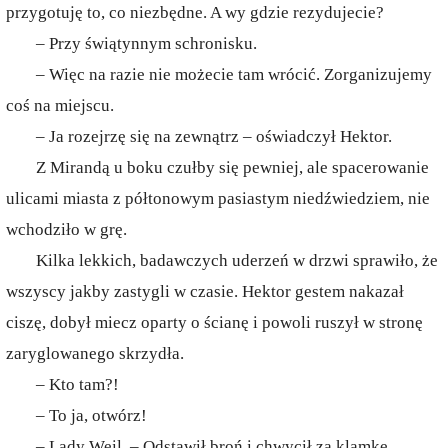
przygotuję to, co niezbędne. A wy gdzie rezydujecie?
– Przy świątynnym schronisku.
– Więc na razie nie możecie tam wrócić. Zorganizujemy
coś na miejscu.
– Ja rozejrzę się na zewnątrz – oświadczył Hektor.
Z Mirandą u boku czułby się pewniej, ale spacerowanie
ulicami miasta z półtonowym pasiastym niedźwiedziem, nie
wchodziło w grę.
Kilka lekkich, badawczych uderzeń w drzwi sprawiło, że
wszyscy jakby zastygli w czasie. Hektor gestem nakazał
ciszę, dobył miecz oparty o ścianę i powoli ruszył w stronę
zaryglowanego skrzydła.
– Kto tam?!
– To ja, otwórz!
– Lady Weil. – Odstawił broń i chwycił za klamkę.