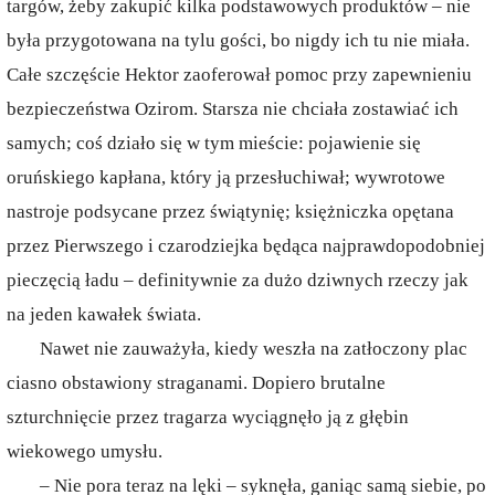
targów, żeby zakupić kilka podstawowych produktów – nie
była przygotowana na tylu gości, bo nigdy ich tu nie miała.
Całe szczęście Hektor zaoferował pomoc przy zapewnieniu
bezpieczeństwa Ozirom. Starsza nie chciała zostawiać ich
samych; coś działo się w tym mieście: pojawienie się
oruńskiego kapłana, który ją przesłuchiwał; wywrotowe
nastroje podsycane przez świątynię; księżniczka opętana
przez Pierwszego i czarodziejka będąca najprawdopodobniej
pieczęcią ładu – definitywnie za dużo dziwnych rzeczy jak
na jeden kawałek świata.
Nawet nie zauważyła, kiedy weszła na zatłoczony plac
ciasno obstawiony straganami. Dopiero brutalne
szturchnięcie przez tragarza wyciągnęło ją z głębin
wiekowego umysłu.
– Nie pora teraz na lęki – syknęła, ganiąc samą siebie, po