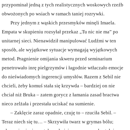
przypominał jedną z tych realistycznych woskowych rzeźb
obwożonych po wsiach w ramach taniej rozrywki.
Przy jednym z wąskich przesmyków minęli Imaela.
Empata w skupieniu rozsyłał przekaz „Tu nic nie ma” po
unitarnej sieci. Nienawidził manipulować Ludźmi w ten
sposób, ale wyjątkowe sytuacje wymagają wyjątkowych
metod. Pragnienie omijania skweru przed seminarium
penetrowało inrę pielgrzymów i łagodnie wtłaczało emocje
do nieświadomych ingerencji umysłów. Razem z Sebil nie
chcieli, żeby komuś stała się krzywda – bardziej on nie
chciał niż Bruka – zatem gorycz z łamania zasad bractwa
nieco zelżała i przestała uciskać na sumienie.
– Zaklęcie zaraz opadnie, czuję to – rzuciła Sebil. –
Teraz niech się tu… – Skrzywiła twarz w grymas bólu;