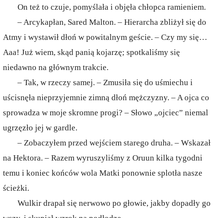
On też to czuje, pomyślała i objęła chłopca ramieniem.
– Arcykapłan, Sared Malton. – Hierarcha zbliżył się do
Atmy i wystawił dłoń w powitalnym geście. – Czy my się…
Aaa! Już wiem, skąd panią kojarzę; spotkaliśmy się
niedawno na głównym trakcie.
– Tak, w rzeczy samej. – Zmusiła się do uśmiechu i
uścisnęła nieprzyjemnie zimną dłoń mężczyzny. – A ojca co
sprowadza w moje skromne progi? – Słowo „ojciec” niemal
ugrzęzło jej w gardle.
– Zobaczyłem przed wejściem starego druha. – Wskazał
na Hektora. – Razem wyruszyliśmy z Oruun kilka tygodni
temu i koniec końców wola Matki ponownie splotła nasze
ścieżki.
Wulkir drapał się nerwowo po głowie, jakby dopadły go