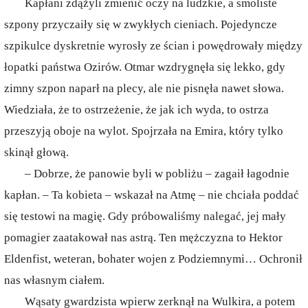
Kapłani zdążyli zmienić oczy na ludzkie, a smoliste
szpony przyczaiły się w zwykłych cieniach. Pojedyncze
szpikulce dyskretnie wyrosły ze ścian i powędrowały między
łopatki państwa Ozirów. Otmar wzdrygnęła się lekko, gdy
zimny szpon naparł na plecy, ale nie pisnęła nawet słowa.
Wiedziała, że to ostrzeżenie, że jak ich wyda, to ostrza
przeszyją oboje na wylot. Spojrzała na Emira, który tylko
skinął głową.
– Dobrze, że panowie byli w pobliżu – zagaił łagodnie
kapłan. – Ta kobieta – wskazał na Atmę – nie chciała poddać
się testowi na magię. Gdy próbowaliśmy nalegać, jej mały
pomagier zaatakował nas astrą. Ten mężczyzna to Hektor
Eldenfist, weteran, bohater wojen z Podziemnymi… Ochronił
nas własnym ciałem.
Wąsaty gwardzista wpierw zerknął na Wulkira, a potem