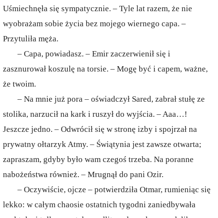
Uśmiechnęła się sympatycznie. – Tyle lat razem, że nie
wyobrażam sobie życia bez mojego wiernego capa. –
Przytuliła męża.
– Capa, powiadasz. – Emir zaczerwienił się i
zasznurował koszulę na torsie. – Mogę być i capem, ważne,
że twoim.
– Na mnie już pora – oświadczył Sared, zabrał stułę ze
stolika, narzucił na kark i ruszył do wyjścia. – Aaa…!
Jeszcze jedno. – Odwrócił się w stronę izby i spojrzał na
prywatny ołtarzyk Atmy. – Świątynia jest zawsze otwarta;
zapraszam, gdyby było wam czegoś trzeba. Na poranne
nabożeństwa również. – Mrugnął do pani Ozir.
– Oczywiście, ojcze – potwierdziła Otmar, rumieniąc się
lekko: w całym chaosie ostatnich tygodni zaniedbywała