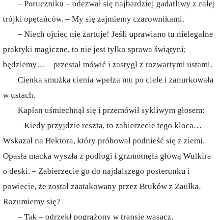
– Poruczniku – odezwał się najbardziej gadatliwy z całej
trójki opętańców. – My się zajmiemy czarownikami.
– Niech ojciec nie żartuje! Jeśli uprawiano tu nielegalne
praktyki magiczne, to nie jest tylko sprawa świątyni;
będziemy… – przestał mówić i zastygł z rozwartymi ustami.
Cienka smużka cienia wpełza mu po ciele i zanurkowała
w ustach.
Kapłan uśmiechnął się i przemówił sykliwym głosem:
– Kiedy przyjdzie reszta, to zabierzecie tego kloca… –
Wskazał na Hektora, który próbował podnieść się z ziemi.
Opasła macka wyszła z podłogi i grzmotnęła głową Wulkira
o deski. – Zabierzecie go do najdalszego posterunku i
powiecie, że został zaatakowany przez Bruków z Zaułka.
Rozumiemy się?
– Tak – odrzekł pogrążony w transie wąsacz.