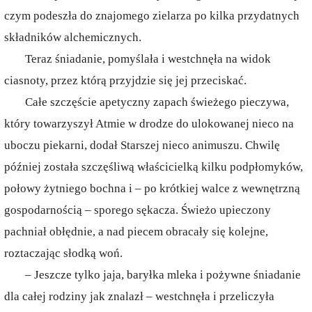
czym podeszła do znajomego zielarza po kilka przydatnych
składników alchemicznych.
Teraz śniadanie, pomyślała i westchnęła na widok
ciasnoty, przez którą przyjdzie się jej przeciskać.
Całe szczęście apetyczny zapach świeżego pieczywa,
który towarzyszył Atmie w drodze do ulokowanej nieco na
uboczu piekarni, dodał Starszej nieco animuszu. Chwilę
później została szczęśliwą właścicielką kilku podpłomyków,
połowy żytniego bochna i – po krótkiej walce z wewnętrzną
gospodarnością – sporego sękacza. Świeżo upieczony
pachniał obłędnie, a nad piecem obracały się kolejne,
roztaczając słodką woń.
– Jeszcze tylko jaja, baryłka mleka i pożywne śniadanie
dla całej rodziny jak znalazł – westchnęła i przeliczyła