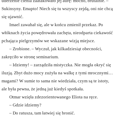
uderzenie cienia zaatakowało jej aurę: mocno, brutalnie. –
Sukinsyny. Emapto! Niech się tu wszyscy zejdą, oni nie chcą
się ujawnić.
Imael zawahał się, ale w końcu zmienił przekaz. Po
włóknach życia powędrowała zachęta, nieodparta ciekawość
pchająca pielgrzymów we wskazane wizją miejsce.
– Zrobione. – Wyczuł, jak kilkadziesiąt obecności,
zakręciło w stronę seminarium.
– Idziemy! – zarządziła mistyczka. Nie mogła okryć się
iluzją. Zbyt dużo mocy zużyła na walkę z tymi mrocznymi…
magami? W sumie to sama nie wiedziała, czym są te istoty,
ale była pewna, że jedną już kiedyś spotkała.
Otmar wzięła zdezorientowanego Eliota na ręce.
– Gdzie idziemy?
– Do ratusza, tam łatwiej się bronić.