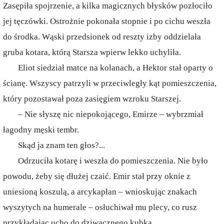
Zasępiła spojrzenie, a kilka magicznych błysków pozłociło
jej tęczówki. Ostrożnie pokonała stopnie i po cichu weszła
do środka. Wąski przedsionek od reszty izby oddzielała
gruba kotara, którą Starsza wpierw lekko uchyliła.
Eliot siedział matce na kolanach, a Hektor stał oparty o
ścianę. Wszyscy patrzyli w przeciwległy kąt pomieszczenia,
który pozostawał poza zasięgiem wzroku Starszej.
– Nie słyszę nic niepokojącego, Emirze – wybrzmiał
łagodny męski tembr.
Skąd ja znam ten głos?...
Odrzuciła kotarę i weszła do pomieszczenia. Nie było
powodu, żeby się dłużej czaić. Emir stał przy oknie z
uniesioną koszulą, a arcykapłan – wnioskując znakach
wyszytych na humerale – osłuchiwał mu plecy, co rusz
przykładając ucho do dziwacznego kubka.